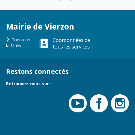
Gare de Vierzon
Travaux
Refuge canin
Mairie de Vierzon
Marchés
Contacter
Coordonnées de
Urbanisme et
la Mairie
tous les services
logement
Économie et
commerce
Restons connectés
Réseau de
chaleur urbain
Retrouvez-nous sur :