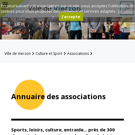
r
En poursuivant votre navigation sur ce site, vous acceptez l'utilisation de
Ville de
Vierzon
Menu
cookies pour vous proposer des contenus et services adaptés.
En savoir
+
J'accepte
Annuaire des
associations
Espace
Ville de Vierzon
Culture et Sport
Associations
Famille
Annuaire des associations
Réavie
Contacts
Annuaire des associations
Mairie
Enfance et
éducation
Sports, loisirs, culture, entraide... près de 300