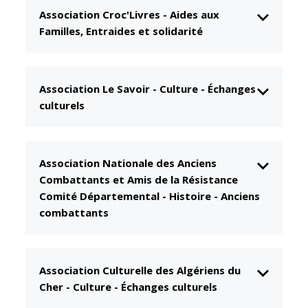
Association Croc'Livres
-
Aides aux
CCAS
Culture
Familles, Entraides et solidarité
Conseil
Espace
d'administration
Maurice
Rollinat
Accueil de jour
Association Le Savoir
-
Culture - Échanges
Théâtre Mac-
L'EHPAD
culturels
Nab / La
Décale
Autonomie
seniors
Estivales
Association Nationale des Anciens
Conservatoire
Santé
Combattants et Amis de la Résistance
Ateliers arts
Centre de
Comité Départemental
-
Histoire - Anciens
plastiques
santé
combattants
Médiathèque
Contrat local
de santé
Musée
Établissements
Association Culturelle des Algériens du
Not'île
de soins
Cher
-
Culture - Échanges culturels
Découvrir