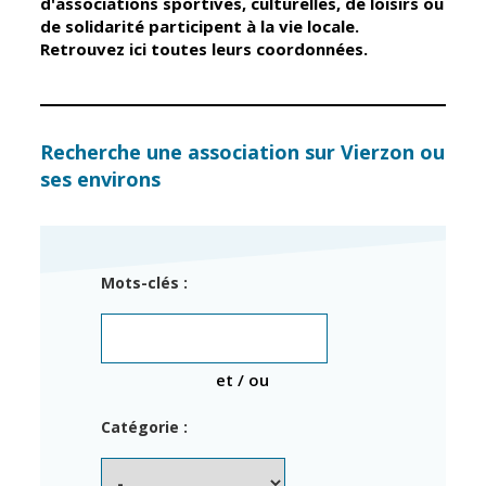
d'associations sportives, culturelles, de loisirs ou
de solidarité participent à la vie locale.
Retrouvez ici toutes leurs coordonnées.
Élus
Guichet unique
Conseil
Petite enfance
Municipal
Relais petite
enfance
Services de la
Recherche une association sur Vierzon ou
Ville
ses environs
Multi-accueil
Marchés
publics
Scolarité
Établissements
Cimetières
Mots-clés :
scolaires
Titres
Accueil avant
d'identité
et après classe
État civil
et / ou
Réussite
Élections
éducative et
Catégorie :
inclusion
Jumelages