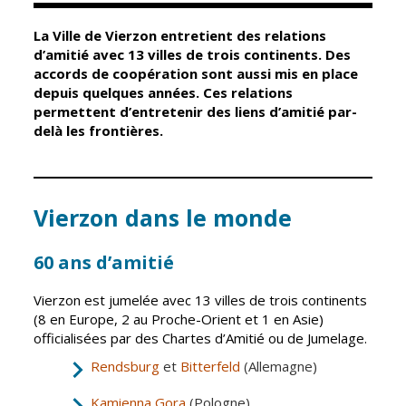
La Ville de Vierzon entretient des relations
Élus
Guichet unique
d’amitié avec 13 villes de trois continents. Des
accords de coopération sont aussi mis en place
Conseil
Petite enfance
depuis quelques années. Ces relations
Municipal
Relais petite
permettent d’entretenir des liens d’amitié par-
enfance
delà les frontières.
Services de la
Ville
Multi-accueil
Marchés
publics
Scolarité
Vierzon dans le monde
Établissements
Cimetières
scolaires
60 ans d’amitié
Titres
Accueil avant
d'identité
et après classe
Vierzon est jumelée avec 13 villes de trois continents
État civil
(8 en Europe, 2 au Proche-Orient et 1 en Asie)
Réussite
officialisées par des Chartes d’Amitié ou de Jumelage.
Élections
éducative et
Rendsburg
et
Bitterfeld
(Allemagne)
inclusion
Jumelages
Kamienna Gora
(Pologne)