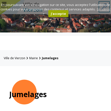
r
Ville de
En poursuivant votre navigation sur ce site, vous acceptez l'utilisation de
Menu
Vierzon
cookies pour vous proposer des contenus et services adaptés.
En savoir
+
J'accepte
Annuaire des
associations
Espace
Famille
Ville de Vierzon
Mairie
Jumelages
Réavie
Contacts
Jumelages
Mairie
Enfance et
éducation