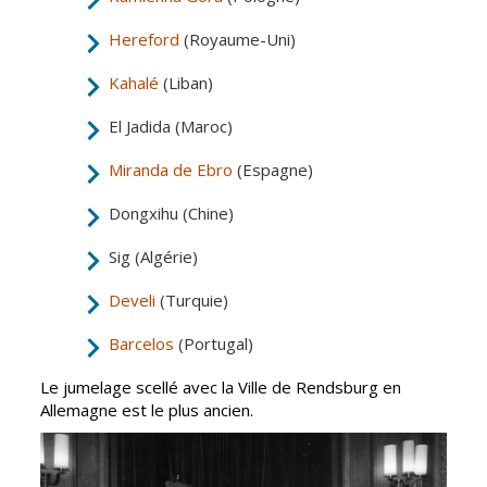
Inscriptions
Publication des
scolaires 2026-
actes
Hereford
(Royaume-Uni)
2027
administratifs
Kahalé
(Liban)
Enfance
Journal
jeunesse
municipal
El Jadida (Maroc)
Centres de
Actualités
loisirs
Miranda de Ebro
(Espagne)
Agenda
Espace jeunes
Dongxihu (Chine)
Fil de l'info
Point
Sig (Algérie)
information
jeunesse
Develi
(Turquie)
Restauration
Barcelos
(Portugal)
municipale
Le jumelage scellé avec la Ville de Rendsburg en
Allemagne est le plus ancien.
Santé et
Culture et
solidarité
Sport