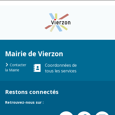
Cadre de vie
Vie citoyenne
Environnement
Assises de la
citoyenneté
Propreté et
déchets
Conseils de
quartiers
Mairie de Vierzon
Espaces verts
Conseil
Réglementation
municipal
Contacter
Coordonnées de
d'enfants
la Mairie
tous les services
Transports
Conseil citoyen
Tranquillité
publique
Restons connectés
Retrouvez-nous sur :
Renouvellement
urbain