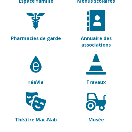
Espace famille
Menus scolaires
Vierzon
Pharmacies de
garde
Archives du
vendredi
Sports
Pharmacies de garde
Annuaire des
Piscine Charles
associations
Moreira
Équipements
sportifs
Associations
réaVie
Travaux
Annuaire des
associations
Démarches
des
associations
Théâtre Mac-Nab
Musée