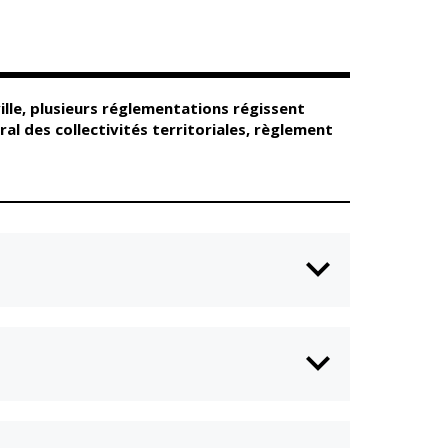
Conseil
Espace Maurice
d'administration
Rollinat
Accueil de jour
Théâtre Mac-Nab
/ La Décale
L'EHPAD
Estivales
Autonomie
ville, plusieurs réglementations régissent
seniors
Conservatoire
l des collectivités territoriales, règlement
Ateliers arts
Santé
plastiques
Centre de santé
Médiathèque
Contrat local de
Musée
santé
Not'île
Établissements
Découvrir
de soins
Vierzon
Pharmacies de
Archives du
7
garde
vendredi
Sports
Piscine Charles
Moreira