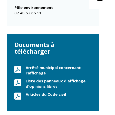
Propreté et
Conseils de
déchets
Pôle environnement
quartiers
Espaces verts
02 48 52 65 11
Conseil municipal
Réglementation
d'enfants
Conseil citoyen
Transports
Tranquillité
Documents à
publique
télécharger
Renouvellement
urbain
Gare de Vierzon
Arrêté municipal concernant
Travaux
l'affichage
Refuge canin
Liste des panneaux d'affichage
d'opinions libres
Marchés
Articles du Code civil
Urbanisme et
logement
Économie et