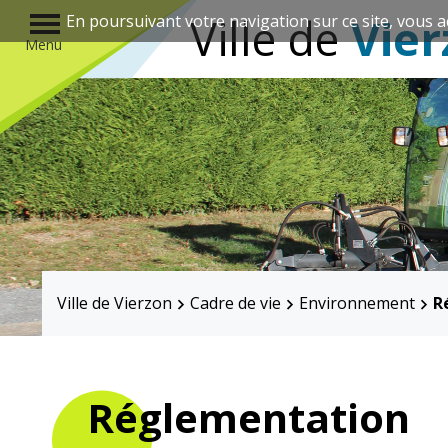
r
Ville de
Vier
En poursuivant votre navigation sur ce site, vous a
Menu
Annuaire des associations
Ville de Vierzon
Cadre de vie
Environnement
R
Mairie
Enfance et
éducation
Réglementation
Élus
Guichet unique