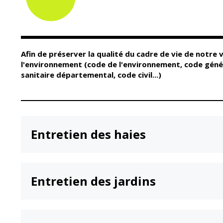
Conseil Municipal
Petite enfance
Relais petite
Services de la Ville
enfance
Marchés publics
Multi-accueil
Afin de préserver la qualité du cadre de vie de notre 
Cimetières
Scolarité
l'environnement (code de l'environnement, code généra
Titres d'identité
sanitaire départemental, code civil...)
Établissements
scolaires
État civil
Accueil avant et
après classe
Élections
Réussite
Jumelages
éducative et
Entretien des haies
inclusion
Publication des
actes
Inscriptions
administratifs
scolaires 2026-202
Journal municipal
Entretien des jardins
Enfance jeunesse
Actualités
Centres de loisirs
Espace jeunes
Agenda