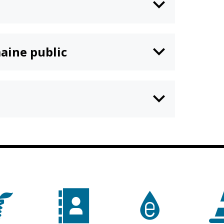
n
Équipements
sportifs
Associations
aine public
Annuaire des
associations
Démarches des
associations