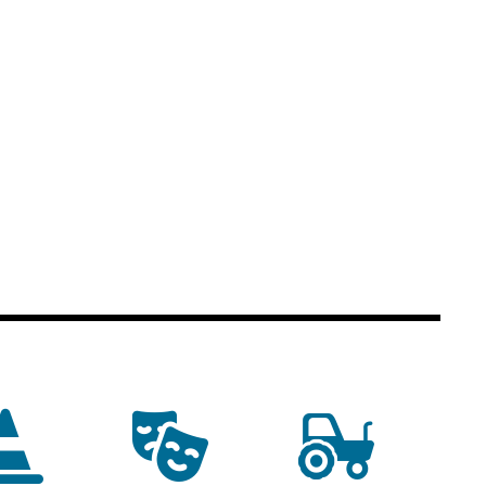
commerce
Réseau de chaleur
urbain