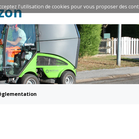
zon
cceptez l'utilisation de cookies pour vous proposer des cont
Espace Famille
Réavie
églementation
Santé et
Culture et
solidarité
Sport
CCAS
Culture