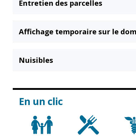
Entretien des parcelles
Point informatio
Fil de l'info
jeunesse
Restauration
municipale
Affichage temporaire sur le dom
Nuisibles
En un clic