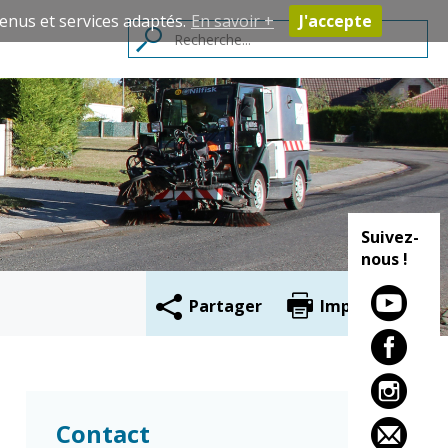
enus et services adaptés.
En savoir +
J'accepte
Contacts
Suivez-
nous !
Partager
Imprimer
Cadre de vie
Vie citoyenne
Environnement
Assises de la
Contact
citoyenneté