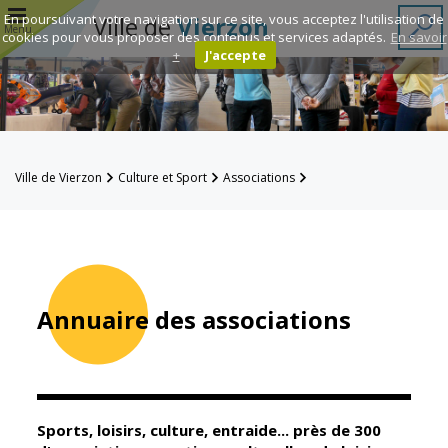
r
En poursuivant votre navigation sur ce site, vous acceptez l'utilisation de
Ville de
Vierzon
Menu
cookies pour vous proposer des contenus et services adaptés.
En savoir
+
J'accepte
Annuaire des
associations
Espace
Ville de Vierzon
Culture et Sport
Associations
Famille
Annuaire des associations
Réavie
Contacts
Annuaire des associations
Mairie
Enfance et
éducation
Sports, loisirs, culture, entraide... près de 300