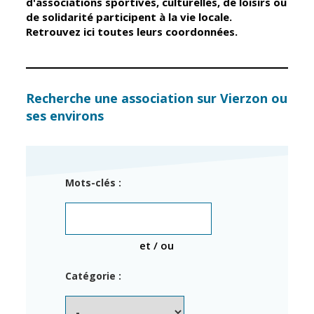
d'associations sportives, culturelles, de loisirs ou
de solidarité participent à la vie locale.
Retrouvez ici toutes leurs coordonnées.
Élus
Guichet unique
Conseil
Petite enfance
Municipal
Relais petite
enfance
Services de la
Recherche une association sur Vierzon ou
Ville
ses environs
Multi-accueil
Marchés
publics
Scolarité
Établissements
Cimetières
Mots-clés :
scolaires
Titres
Accueil avant
d'identité
et après classe
État civil
et / ou
Réussite
Élections
éducative et
Catégorie :
inclusion
Jumelages