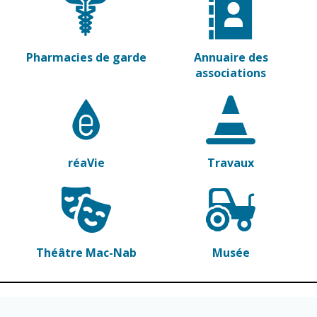
Vierzon
Pharmacies de
garde
Archives du
vendredi
Pharmacies de garde
Annuaire des
associations
Sports
Piscine Charles
Moreira
Équipements
sportifs
réaVie
Travaux
Associations
Annuaire des
associations
Démarches
Théâtre Mac-Nab
Musée
des
associations