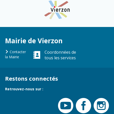
Cadre de vie
Vie citoyenne
Environnement
Assises de la
citoyenneté
Propreté et
Mairie de Vierzon
déchets
Conseils de
quartiers
Espaces verts
Contacter
Coordonnées de
Conseil
la Mairie
tous les services
Réglementation
municipal
d'enfants
Transports
Conseil citoyen
Restons connectés
Tranquillité
publique
Retrouvez-nous sur :
Renouvellement
urbain