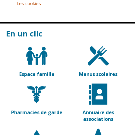
Inscriptions
Publication des
Les cookies
scolaires 2026-
actes
2027
administratifs
Enfance
Journal
jeunesse
municipal
En un clic
Centres de
Actualités
loisirs
Agenda
Espace jeunes
Fil de l'info
Point
information
Espace famille
Menus scolaires
jeunesse
Restauration
municipale
Pharmacies de garde
Annuaire des
Santé et
Culture et
associations
solidarité
Sport