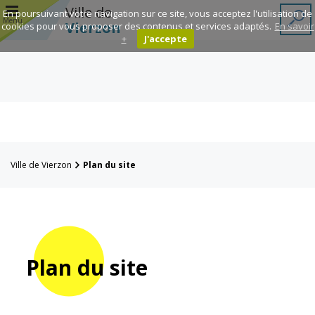
r
Ville de
En poursuivant votre navigation sur ce site, vous acceptez l'utilisation de
Menu
Vierzon
cookies pour vous proposer des contenus et services adaptés.
En savoir
+
J'accepte
Annuaire des
associations
Espace
Famille
Ville de Vierzon
Plan du site
Réavie
Contacts
Plan du site
Mairie
Enfance et
éducation