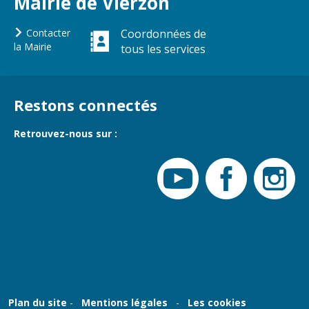
Mairie de Vierzon
Vierzon
Pharmacies de
garde
Contacter
Coordonnées de
Archives du
la Mairie
tous les services
vendredi
Sports
Restons connectés
Piscine Charles
Moreira
Retrouvez-nous sur :
Équipements
sportifs
Associations
Annuaire des
associations
Démarches
des
associations
Plan du site
Mentions légales
Les cookies