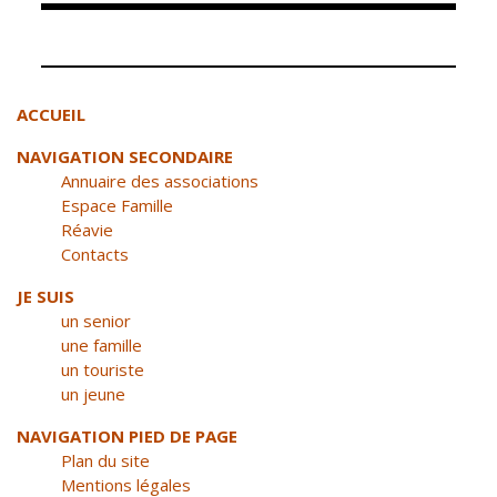
Élus
Guichet unique
Conseil
Petite enfance
ACCUEIL
Municipal
Relais petite
NAVIGATION SECONDAIRE
enfance
Services de la
Annuaire des associations
Ville
Multi-accueil
Espace Famille
Marchés
Réavie
publics
Scolarité
Contacts
Établissements
Cimetières
JE SUIS
scolaires
un senior
Titres
Accueil avant
une famille
d'identité
et après classe
un touriste
État civil
un jeune
Réussite
Élections
éducative et
NAVIGATION PIED DE PAGE
inclusion
Plan du site
Jumelages
Mentions légales