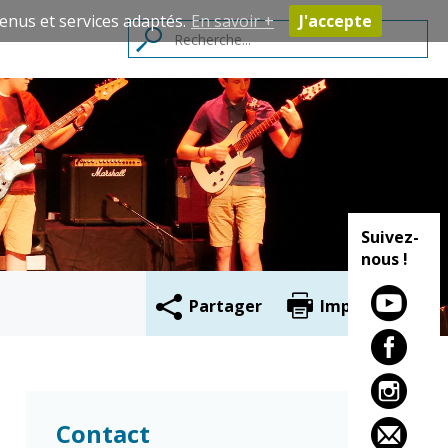
enus et services adaptés.
En savoir +
J'accepte
Contacts
Suivez-
nous !
Partager
Imprimer
Cadre de vie
Vie citoyenne
Environnement
Assises de la
Contact
citoyenneté