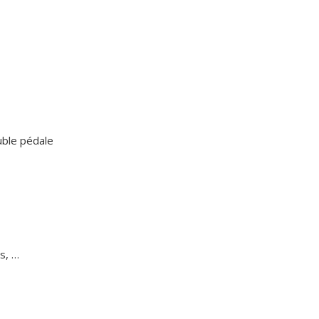
n
Équipements
sportifs
Associations
Annuaire des
associations
Démarches des
associations
ble pédale
os, …