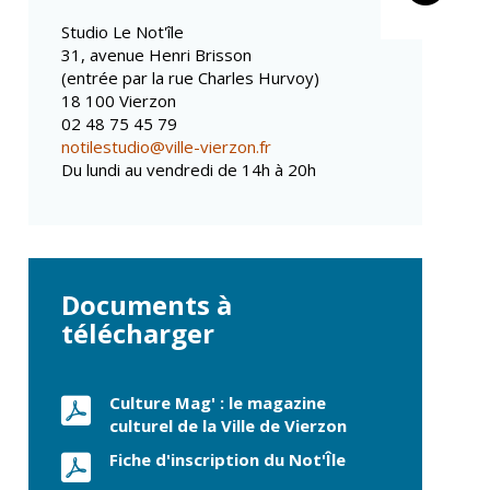
Propreté et
Conseils de
déchets
Studio Le Not'île
quartiers
Espaces verts
31, avenue Henri Brisson
Conseil municipal
(entrée par la rue Charles Hurvoy)
Réglementation
d'enfants
18 100 Vierzon
Conseil citoyen
02 48 75 45 79
Transports
notilestudio@ville-vierzon.fr
Tranquillité
Du lundi au vendredi de 14h à 20h
publique
Renouvellement
urbain
Gare de Vierzon
Documents à
Travaux
télécharger
Refuge canin
Marchés
Culture Mag' : le magazine
Urbanisme et
culturel de la Ville de Vierzon
logement
Fiche d'inscription du Not'Île
Économie et