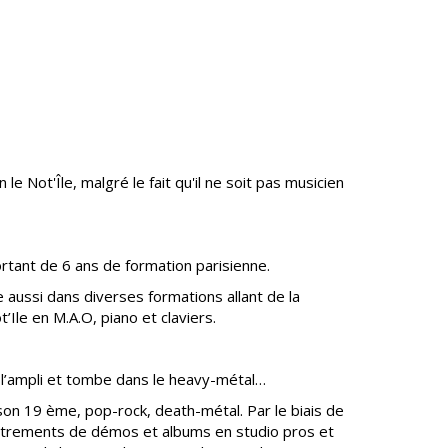
e Not'Île, malgré le fait qu'il ne soit pas musicien
ortant de 6 ans de formation parisienne.
 aussi dans diverses formations allant de la
t’Ile en M.A.O, piano et claviers.
 à l’ampli et tombe dans le heavy-métal…
son 19 ème, pop-rock, death-métal. Par le biais de
istrements de démos et albums en studio pros et