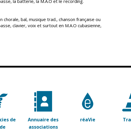
sse, la batterie, la M.A.O et le recording.
 chorale, bal, musique trad., chanson française ou
 basse, clavier, voix et surtout en M.A.O cubasienne,
ies de
Annuaire des
réaVie
Tr
rde
associations