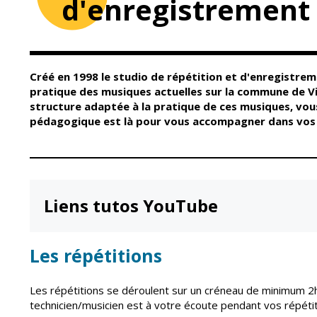
d'enregistrement
Conseil Municipal
Petite enfance
Relais petite
Services de la Ville
enfance
Marchés publics
Multi-accueil
Créé en 1998 le studio de répétition et d'enregistreme
Cimetières
Scolarité
pratique des musiques actuelles sur la commune de Vi
Titres d'identité
structure adaptée à la pratique de ces musiques, vous 
Établissements
scolaires
pédagogique est là pour vous accompagner dans vos 
État civil
Accueil avant et
après classe
Élections
Réussite
Jumelages
éducative et
inclusion
Liens tutos YouTube
Publication des
actes
Inscriptions
administratifs
scolaires 2026-202
Les répétitions
Journal municipal
Enfance jeunesse
Actualités
Centres de loisirs
Les répétitions se déroulent sur un créneau de minimum 2h
Espace jeunes
Agenda
technicien/musicien est à votre écoute pendant vos répétit