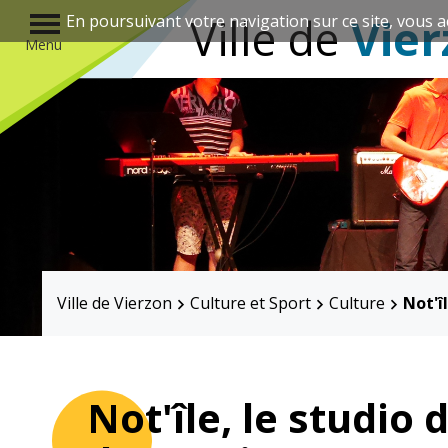
r
Ville de
Vier
En poursuivant votre navigation sur ce site, vous a
Menu
Annuaire des associations
Ville de Vierzon
Culture et Sport
Culture
Not'î
Mairie
Enfance et
éducation
Not'île, le studio 
Élus
Guichet unique