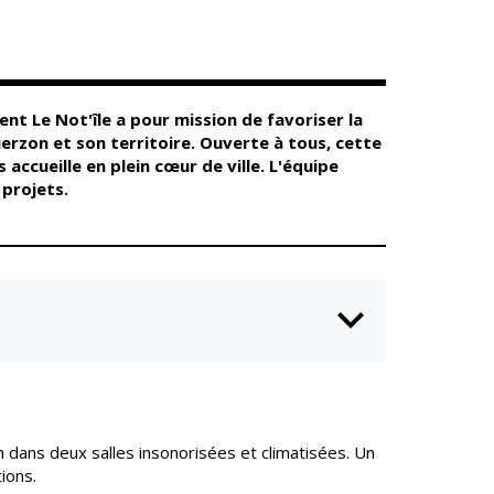
Conseil
Espace Maurice
d'administration
Rollinat
Accueil de jour
Théâtre Mac-Nab
/ La Décale
L'EHPAD
Estivales
Autonomie
nt Le Not'île a pour mission de favoriser la
seniors
Conservatoire
erzon et son territoire. Ouverte à tous, cette
Ateliers arts
accueille en plein cœur de ville. L'équipe
Santé
plastiques
projets.
Centre de santé
Médiathèque
Contrat local de
Musée
santé
Not'île
Établissements
Découvrir
de soins
Vierzon
Pharmacies de
Archives du
7
garde
vendredi
Sports
 dans deux salles insonorisées et climatisées. Un
Piscine Charles
Moreira
ions.