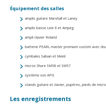
Point informatio
Fil de l'info
jeunesse
Équipement des salles
Restauration
amplis guitare Marshall et Laney
municipale
amplis basse Line 6 et Ampeg
ampli clavier Roland
batterie PEARL master premium custom avec dou
cymbales Sabian et Meinl
micros Shure SM58 et SM57
système son APG
stands guitare et clavier, pupitres, pieds de micr
Les enregistrements