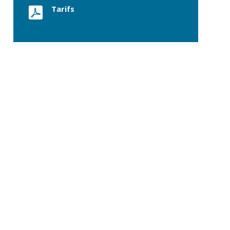
commerce
Tarifs
Réseau de chaleur
urbain