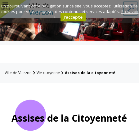
r
Ville de
En poursuivant votre navigation sur ce site, vous acceptez l'utilisation de
Menu
Vierzon
cookies pour vous proposer des contenus et services adaptés.
En savoir
+
J'accepte
Annuaire des
associations
Espace
Famille
Ville de Vierzon
Vie citoyenne
Assises de la citoyenneté
Réavie
Contacts
Assises de la Citoyenneté
Mairie
Enfance et
éducation