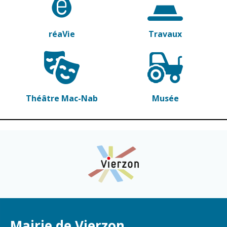
Gare de Vierzon
Travaux
réaVie
Travaux
Refuge canin
Marchés
Urbanisme et
logement
Théâtre Mac-Nab
Musée
Économie et
commerce
Réseau de
chaleur urbain
Mairie de Vierzon