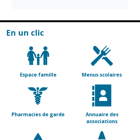
Cadre de vie
Vie citoyenne
En un clic
Environnement
Assises de la
citoyenneté
Propreté et
déchets
Conseils de
quartiers
Espaces verts
Conseil
Espace famille
Menus scolaires
Réglementation
municipal
d'enfants
Transports
Conseil citoyen
Tranquillité
publique
Pharmacies de garde
Annuaire des
associations
Renouvellement
urbain