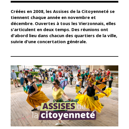
Créées en 2008, les Assises de la Citoyenneté se
Élus
Guichet unique
tiennent chaque année en novembre et
décembre. Ouvertes à tous les Vierzonnais, elles
Conseil
Petite enfance
s'articulent en deux temps. Des réunions ont
Municipal
Relais petite
d'abord lieu dans chacun des quartiers de la ville,
enfance
suivie d'une concertation générale.
Services de la
Ville
Multi-accueil
Marchés
publics
Scolarité
Établissements
Cimetières
scolaires
Titres
Accueil avant
d'identité
et après classe
État civil
Réussite
Élections
éducative et
inclusion
Jumelages