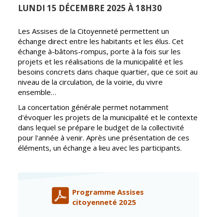
LUNDI 15 DÉCEMBRE 2025 À 18H30
Vierzon
Pharmacies de
garde
Archives du
Les Assises de la Citoyenneté permettent un
vendredi
échange direct entre les habitants et les élus. Cet
échange à-bâtons-rompus, porte à la fois sur les
Sports
projets et les réalisations de la municipalité et les
besoins concrets dans chaque quartier, que ce soit au
Piscine Charles
niveau de la circulation, de la voirie, du vivre
Moreira
ensemble…
Équipements
La concertation générale permet notamment
sportifs
d'évoquer les projets de la municipalité et le contexte
dans lequel se prépare le budget de la collectivité
Associations
pour l'année à venir. Après une présentation de ces
Annuaire des
éléments, un échange a lieu avec les participants.
associations
Démarches
des
Programme Assises
associations
citoyenneté 2025