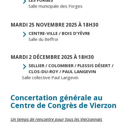
Salle municipale des Forges
CCAS
Culture
Conseil
Espace
MARDI 25 NOVEMBRE 2025 À 18H30
d'administration
Maurice
Rollinat
CENTRE-VILLE / BOIS D’YÈVRE
Accueil de jour
Salle du Beffroi
Théâtre Mac-
L'EHPAD
Nab / La
Décale
Autonomie
MARDI 2 DÉCEMBRE 2025 À 18H30
seniors
Estivales
SELLIER / COLOMBIER / PLESSIS DÉSERT /
CLOS-DU-ROY / PAUL LANGEVIN
Conservatoire
Santé
Salle collective Paul Langevin
Ateliers arts
Centre de
plastiques
santé
Concertation générale au
Médiathèque
Contrat local
Centre de Congrès de Vierzon
de santé
Musée
Établissements
Not'île
Un temps de rencontre pour tous les Vierzonnais
de soins
Découvrir