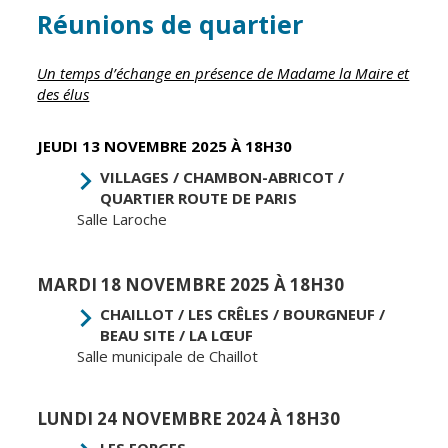
Inscriptions
Publication des
Réunions de quartier
scolaires 2026-
actes
2027
administratifs
Un temps d’échange en présence de Madame la Maire et
Enfance
Journal
des élus
jeunesse
municipal
Centres de
Actualités
JEUDI 13 NOVEMBRE 2025 À 18H30
loisirs
Agenda
VILLAGES / CHAMBON-ABRICOT /
Espace jeunes
QUARTIER ROUTE DE PARIS
Fil de l'info
Salle Laroche
Point
information
jeunesse
MARDI 18 NOVEMBRE 2025 À 18H30
Restauration
CHAILLOT / LES CRÊLES / BOURGNEUF /
municipale
BEAU SITE / LA LŒUF
Salle municipale de Chaillot
Santé et
Culture et
solidarité
Sport
LUNDI 24 NOVEMBRE 2024 À 18H30
LES FORGES