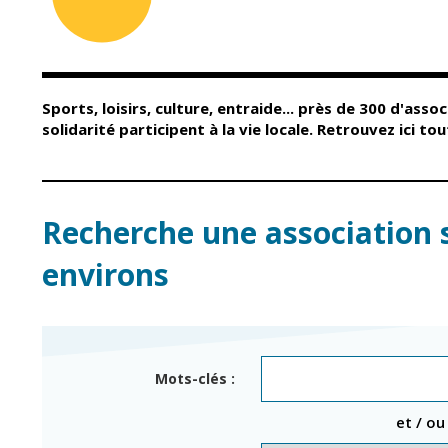
Conseil Municipal
Petite enfance
Relais petite
Services de la Ville
enfance
Marchés publics
Multi-accueil
Sports, loisirs, culture, entraide... près de 300 d'assoc
Cimetières
Scolarité
solidarité participent à la vie locale. Retrouvez ici t
Titres d'identité
Établissements
scolaires
État civil
Accueil avant et
après classe
Élections
Recherche une association 
Réussite
Jumelages
éducative et
environs
inclusion
Publication des
actes
Inscriptions
administratifs
scolaires 2026-202
Journal municipal
Enfance jeunesse
Mots-clés :
Actualités
Centres de loisirs
et / ou
Espace jeunes
Agenda