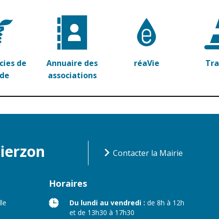
ies de
Annuaire des
réaVie
Tr
rde
associations
Vierzon
Contacter la Mairie
Horaires
lle
Du lundi au vendredi :
de 8h à 12h
et de 13h30 à 17h30