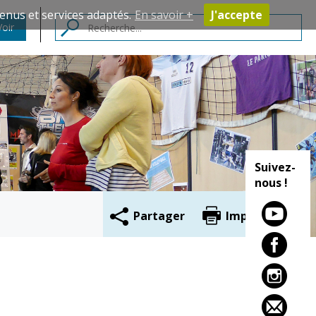
enus et services adaptés.
En savoir +
J'accepte
Voir
Contacts
Suivez-
nous !
Partager
Imprimer
Cadre de vie
Vie citoyenne
Environnement
Assises de la
citoyenneté