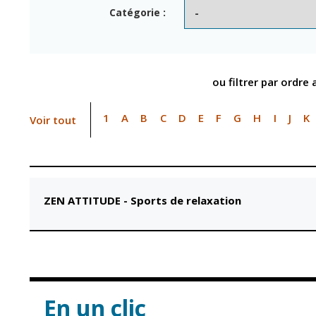
Point informatio
Fil de l'info
Catégorie :
jeunesse
Restauration
municipale
ou filtrer par ordre
1
A
B
C
D
E
F
G
H
I
J
K
Voir tout
ZEN ATTITUDE
-
Sports de relaxation
En un clic