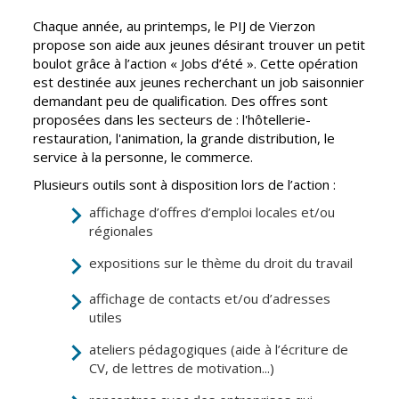
Inscriptions
Publication des
scolaires 2026-
actes
Chaque année, au printemps, le PIJ de Vierzon
2027
administratifs
propose son aide aux jeunes désirant trouver un petit
boulot grâce à l’action « Jobs d’été ». Cette opération
Enfance
Journal
est destinée aux jeunes recherchant un job saisonnier
jeunesse
municipal
demandant peu de qualification. Des offres sont
Centres de
proposées dans les secteurs de : l'hôtellerie-
Actualités
loisirs
restauration, l'animation, la grande distribution, le
Agenda
service à la personne, le commerce.
Espace jeunes
Plusieurs outils sont à disposition lors de l’action :
Fil de l'info
Point
affichage d’offres d’emploi locales et/ou
information
régionales
jeunesse
expositions sur le thème du droit du travail
Restauration
municipale
affichage de contacts et/ou d’adresses
utiles
Santé et
Culture et
ateliers pédagogiques (aide à l’écriture de
solidarité
Sport
CV, de lettres de motivation...)