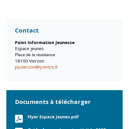
Cadre de vie
Vie citoyenne
Contact
Environnement
Assises de la
citoyenneté
Point Information Jeunesse
Propreté et
Espace jeunes
déchets
Conseils de
P
lace de la
résistance
quartiers
Espaces verts
18100 Vierzon
Conseil
pij.vierzon@ijcentre.fr
Réglementation
municipal
d'enfants
Transports
Conseil citoyen
Tranquillité
publique
Documents à télécharger
Renouvellement
Flyer Espace Jeunes.pdf
urbain