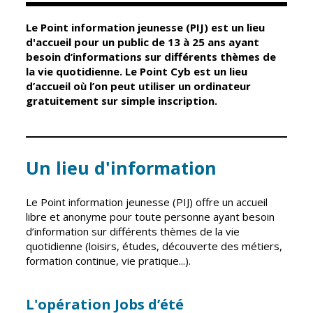
Le Point information jeunesse (PIJ) est un lieu
Élus
Guichet unique
d'accueil pour un public de 13 à 25 ans ayant
besoin d’informations sur différents thèmes de
Conseil
Petite enfance
la vie quotidienne. Le Point Cyb est un lieu
Municipal
Relais petite
d’accueil où l’on peut utiliser un ordinateur
enfance
gratuitement sur simple inscription.
Services de la
Ville
Multi-accueil
Marchés
publics
Scolarité
Un lieu d'information
Établissements
Cimetières
scolaires
Le Point information jeunesse (PIJ) offre un accueil
Titres
Accueil avant
libre et anonyme pour toute personne ayant besoin
d'identité
et après classe
d’information sur différents thèmes de la vie
État civil
quotidienne (loisirs, études, découverte des métiers,
Réussite
formation continue, vie pratique...).
Élections
éducative et
inclusion
Jumelages
L'opération Jobs d’été