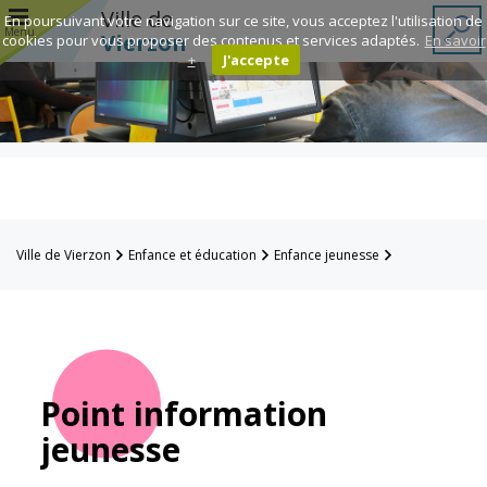
r
Ville de
En poursuivant votre navigation sur ce site, vous acceptez l'utilisation de
Menu
Vierzon
cookies pour vous proposer des contenus et services adaptés.
En savoir
+
J'accepte
Annuaire des
associations
Espace
Famille
Ville de Vierzon
Enfance et éducation
Enfance jeunesse
Réavie
Point information jeunesse
Contacts
Point information
jeunesse
Mairie
Enfance et
éducation