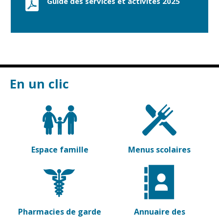
Guide des services et activités 2025
Gare de Vierzon
Travaux
Refuge canin
Marchés
Urbanisme et
En un clic
logement
Économie et
commerce
Réseau de
chaleur urbain
Espace famille
Menus scolaires
Pharmacies de garde
Annuaire des