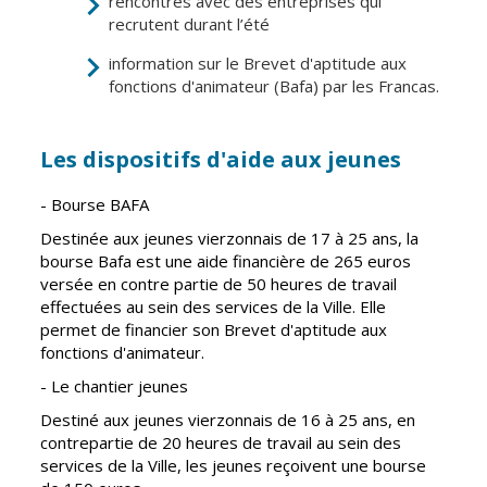
rencontres avec des entreprises qui
recrutent durant l’été
CCAS
Culture
information sur le Brevet d'aptitude aux
Conseil
Espace
fonctions d'animateur (Bafa) par les Francas.
d'administration
Maurice
Rollinat
Accueil de jour
Théâtre Mac-
Les dispositifs d'aide aux jeunes
L'EHPAD
Nab / La
Décale
- Bourse BAFA
Autonomie
seniors
Estivales
Destinée aux jeunes vierzonnais de 17 à 25 ans, la
bourse Bafa est une aide financière de 265 euros
Conservatoire
Santé
versée en contre partie de 50 heures de travail
effectuées au sein des services de la Ville. Elle
Ateliers arts
Centre de
permet de financier son Brevet d'aptitude aux
plastiques
santé
fonctions d'animateur.
Médiathèque
Contrat local
- Le chantier jeunes
de santé
Musée
Destiné aux jeunes vierzonnais de 16 à 25 ans, en
Établissements
contrepartie de 20 heures de travail au sein des
Not'île
de soins
services de la Ville, les jeunes reçoivent une bourse
Découvrir