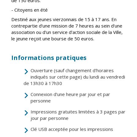
de 150 euros.
Vierzon
Pharmacies de
- Citoyens en été
garde
Archives du
Destiné aux jeunes vierzonnais de 15 à 17 ans. En
vendredi
contrepartie d'une mission de 7 heures au sein d'une
association ou d'un service d'action sociale de la Ville,
Sports
le jeune reçoit une bourse de 50 euros.
Piscine Charles
Moreira
Informations pratiques
Équipements
sportifs
Ouverture (sauf changement d'horaires
indiqués sur cette page) du lundi au vendredi
de 13h30 à 17h30
Associations
Annuaire des
Connexion d’une heure par jour et par
associations
personne
Démarches
Impressions gratuites limitées à 3 pages par
des
jour par personne
associations
Clé USB acceptée pour les impressions