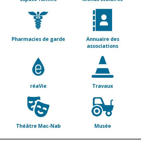
Vierzon
Pharmacies de
garde
Archives du
vendredi
Sports
Pharmacies de garde
Annuaire des
associations
Piscine Charles
Moreira
Équipements
sportifs
Associations
réaVie
Travaux
Annuaire des
associations
Démarches
des
Théâtre Mac-Nab
Musée
associations