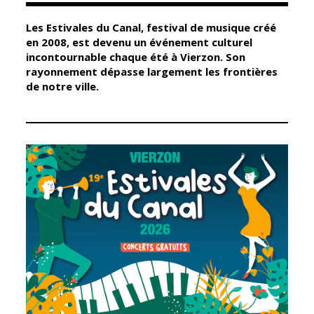
Les Estivales du Canal, festival de musique créé
Élus
Guichet unique
en 2008, est devenu un événement culturel
incontournable chaque été à Vierzon. Son
Conseil
Petite enfance
rayonnement dépasse largement les frontières
Municipal
Relais petite
de notre ville.
enfance
Services de la
Ville
Multi-accueil
Marchés
publics
Scolarité
Établissements
Cimetières
scolaires
Titres
Accueil avant
d'identité
et après classe
État civil
Réussite
Élections
éducative et
inclusion
Jumelages