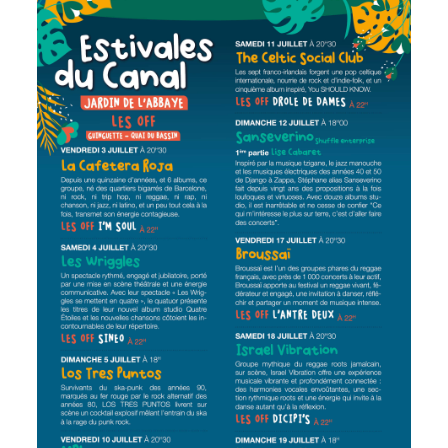
Inscriptions
Publication des
scolaires 2026-
actes
2027
administratifs
Enfance
Journal
jeunesse
municipal
Centres de
Actualités
loisirs
Agenda
Espace jeunes
Fil de l'info
Point
information
jeunesse
Restauration
municipale
Santé et
Culture et
solidarité
Sport