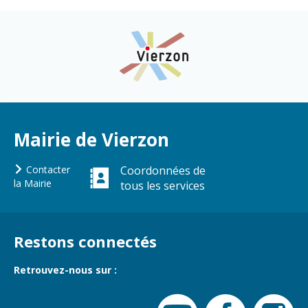
Cadre de vie
Vie citoyenne
Environnement
Assises de la
citoyenneté
Propreté et
déchets
Conseils de
quartiers
Mairie de Vierzon
Espaces verts
Conseil
Réglementation
Contacter
Coordonnées de
municipal
la Mairie
tous les services
d'enfants
Transports
Conseil citoyen
Tranquillité
publique
Restons connectés
Retrouvez-nous sur :
Renouvellement
urbain