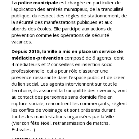
Inscriptions
Publication des
La police municipale
est chargée en particulier de
scolaires 2026-
actes
l'application des arrêtés municipaux, de la tranquillité
2027
administratifs
publique, du respect des règles de stationnement, de
la sécurité des manifestations publiques et aux
Enfance
Journal
abords des écoles. Elle participe aux actions de
jeunesse
municipal
prévention comme les opérations de sécurité
Centres de
vacances.
Actualités
loisirs
Depuis 2015, la Ville a mis en place un service de
Agenda
Espace jeunes
médiation-prévention
composé de 6 agents, dont
4 médiateurs et 2 conseillers en insertion socio-
Fil de l'info
Point
professionnelle, qui a pour rôle d'assurer une
information
présence rassurante dans l'espace public et de créer
jeunesse
du lien social. Les agents interviennent sur tout le
territoire, ils assurent la tranquillité des riverains, vont
Restauration
au contact des personnes sans domicile fixe en
municipale
rupture sociale, rencontrent les commerçants, règlent
les conflits de voisinage et sont présents durant
toutes les manifestations organisées par la Ville
Santé et
Culture et
(Vierzon fête Noël, retransmission de matchs,
solidarité
Sport
Estivales...)