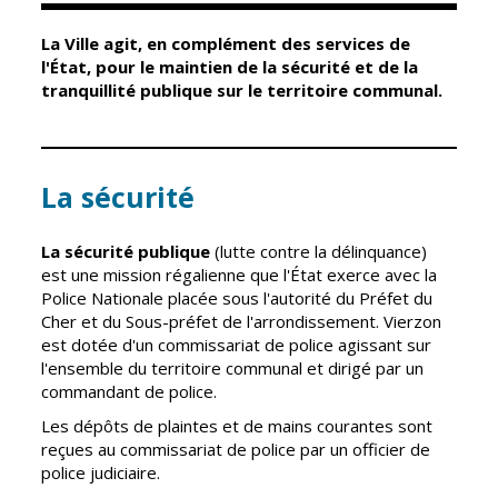
La Ville agit, en complément des services de
Élus
Guichet unique
l'État, pour le maintien de la sécurité et de la
tranquillité publique sur le territoire communal.
Conseil
Petite enfance
Municipal
Relais petite
enfance
Services de la
Ville
La sécurité
Multi-accueil
Marchés
publics
Scolarité
La sécurité publique
(lutte contre la délinquance)
est une mission régalienne que l'État exerce avec la
Établissements
Cimetières
Police Nationale placée sous l'autorité du Préfet du
scolaires
Cher et du Sous-préfet de l'arrondissement. Vierzon
Titres
Accueil avant
est dotée d'un commissariat de police agissant sur
d'identité
et après classe
l'ensemble du territoire communal et dirigé par un
État civil
commandant de police.
Réussite
Élections
Les dépôts de plaintes et de mains courantes sont
éducative et
reçues au commissariat de police par un officier de
inclusion
Jumelages
police judiciaire.