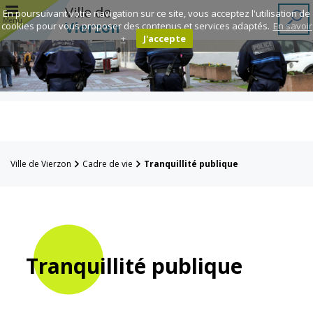
r
Ville de
En poursuivant votre navigation sur ce site, vous acceptez l'utilisation de
Menu
Vierzon
cookies pour vous proposer des contenus et services adaptés.
En savoir
+
J'accepte
Annuaire des
associations
Espace
Famille
Ville de Vierzon
Cadre de vie
Tranquillité publique
Réavie
Contacts
Tranquillité publique
Mairie
Enfance et
éducation