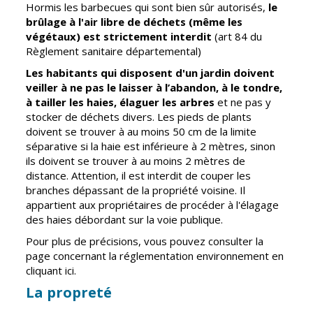
Hormis les barbecues qui sont bien sûr autorisés,
le
Cadre de vie
Vie citoyenne
brûlage à l'air libre de déchets (même les
végétaux) est strictement interdit
(art 84 du
Règlement sanitaire départemental)
Les habitants qui disposent d'un jardin doivent
Environnement
Assises de la
veiller à ne pas le laisser à l’abandon, à le tondre,
citoyenneté
à tailler les haies, élaguer les arbres
et ne pas y
Propreté et
stocker de déchets divers. Les pieds de plants
déchets
Conseils de
doivent se trouver à au moins 50 cm de la limite
quartiers
Espaces verts
séparative si la haie est inférieure à 2 mètres, sinon
Conseil
ils doivent se trouver à au moins 2 mètres de
Réglementation
municipal
distance. Attention, il est interdit de couper les
d'enfants
branches dépassant de la propriété voisine. Il
Transports
appartient aux propriétaires de procéder à l'élagage
Conseil citoyen
des haies débordant sur la voie publique.
Tranquillité
publique
Pour plus de précisions, vous pouvez consulter la
page concernant la réglementation environnement en
cliquant ici.
Renouvellement
La propreté
urbain