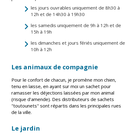
Vierzon
Pharmacies de
les jours ouvrables uniquement de 8h30 à
garde
12h et de 14h30 à 19h30
Archives du
vendredi
les samedis uniquement de 9h à 12h et de
15h à 19h
Sports
les dimanches et jours fériés uniquement de
Piscine Charles
10h à 12h
Moreira
Équipements
Les animaux de compagnie
sportifs
Pour le confort de chacun, je promène mon chien,
Associations
tenu en laisse, en ayant sur moi un sachet pour
ramasser les déjections laissées par mon animal
Annuaire des
(risque d'amende). Des distributeurs de sachets
associations
"toutounets" sont répartis dans les principales rues
Démarches
de la ville.
des
associations
Le jardin