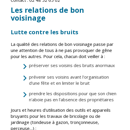
Contact : 02 48 52 65 02
Les relations de bon
CCAS
Culture
voisinage
Conseil
Espace
d'administration
Maurice
Lutte contre les bruits
Rollinat
Accueil de jour
Théâtre Mac-
La qualité des relations de bon voisinage passe par
L'EHPAD
Nab / La
une attention de tous à ne pas provoquer de gêne
Décale
Autonomie
pour les autres. Pour cela, chacun doit veiller à :
seniors
Estivales
préserver ses voisins des bruits anormaux
Conservatoire
Santé
prévenir ses voisins avant l'organisation
d'une fête et en limiter le bruit
Ateliers arts
Centre de
plastiques
santé
prendre les dispositions pour que son chien
Médiathèque
n'aboie pas en l'absence des propriétaires
Contrat local
de santé
Musée
Jours et heures d'utilisation des outils et appareils
Établissements
bruyants pour les travaux de bricolage ou de
Not'île
de soins
jardinage (tondeuse à gazon, tronçonneuse,
perceuse…) :
Découvrir