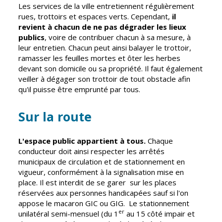
Gare de Vierzon
Les services de la ville entretiennent régulièrement
rues, trottoirs et espaces verts. Cependant,
il
Travaux
revient à chacun de ne pas dégrader les lieux
publics
, voire de contribuer chacun à sa mesure, à
Refuge canin
leur entretien. Chacun peut ainsi balayer le trottoir,
Marchés
ramasser les feuilles mortes et ôter les herbes
devant son domicile ou sa propriété. Il faut également
Urbanisme et
veiller à dégager son trottoir de tout obstacle afin
logement
qu'il puisse être emprunté par tous.
Économie et
commerce
Sur la route
Réseau de
chaleur urbain
L'espace public appartient à tous.
Chaque
conducteur doit ainsi respecter les arrêtés
municipaux de circulation et de stationnement en
vigueur, conformément à la signalisation mise en
place. Il est interdit de se garer sur les places
réservées aux personnes handicapées sauf si l'on
appose le macaron GIC ou GIG. Le stationnement
er
unilatéral semi-mensuel (du 1
au 15 côté impair et