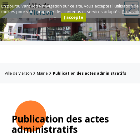
r
Ville de
En poursuivant votre navigation sur ce site, vous acceptez l'utilisation de
Menu
Vierzon
cookies pour vous proposer des contenus et services adaptés.
En savoir
+
J'accepte
Annuaire des
associations
Espace
Famille
Ville de Vierzon
Mairie
Publication des actes administratifs
Réavie
Contacts
Publication des actes
administratifs
Mairie
Enfance et
éducation