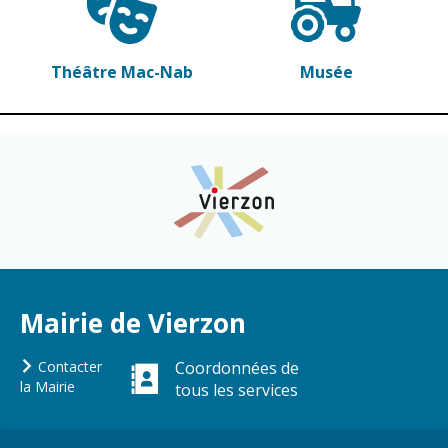
Vierzon
Pharmacies de
garde
Archives du
Théâtre Mac-Nab
Musée
vendredi
Sports
Piscine Charles
Moreira
Équipements
sportifs
Associations
Annuaire des
Mairie de Vierzon
associations
Démarches
Contacter
Coordonnées de
des
la Mairie
tous les services
associations