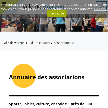
r
En poursuivant votre navigation sur ce site, vous acceptez l'utilisation de
Ville de
Vierzon
Menu
cookies pour vous proposer des contenus et services adaptés.
En savoir
+
J'accepte
Annuaire des
associations
Espace
Ville de Vierzon
Culture et Sport
Associations
Famille
Annuaire des associations
Réavie
Contacts
Annuaire des associations
Mairie
Enfance et
éducation
Sports, loisirs, culture, entraide... près de 300