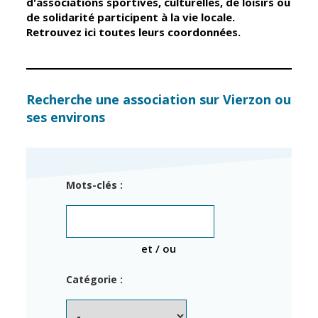
d'associations sportives, culturelles, de loisirs ou
de solidarité participent à la vie locale.
Retrouvez ici toutes leurs coordonnées.
Élus
Guichet unique
Conseil
Petite enfance
Municipal
Relais petite
enfance
Services de la
Recherche une association sur Vierzon ou
Ville
ses environs
Multi-accueil
Marchés
publics
Scolarité
Établissements
Cimetières
Mots-clés :
scolaires
Titres
Accueil avant
d'identité
et après classe
État civil
et / ou
Réussite
Élections
éducative et
Catégorie :
inclusion
Jumelages