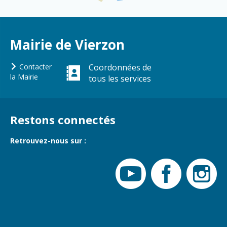
Gare de Vierzon
Travaux
Refuge canin
Mairie de Vierzon
Marchés
Contacter
Coordonnées de
Urbanisme et
la Mairie
tous les services
logement
Économie et
commerce
Restons connectés
Réseau de
chaleur urbain
Retrouvez-nous sur :