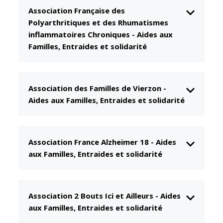
Association Française des
CCAS
Culture
Polyarthritiques et des Rhumatismes
Conseil
Espace
inflammatoires Chroniques
-
Aides aux
d'administration
Maurice
Familles, Entraides et solidarité
Rollinat
Accueil de jour
Théâtre Mac-
L'EHPAD
Nab / La
Décale
Association des Familles de Vierzon
-
Autonomie
Aides aux Familles, Entraides et solidarité
seniors
Estivales
Conservatoire
Santé
Ateliers arts
Centre de
Association France Alzheimer 18
-
Aides
plastiques
santé
aux Familles, Entraides et solidarité
Médiathèque
Contrat local
de santé
Musée
Établissements
Association 2 Bouts Ici et Ailleurs
-
Aides
Not'île
de soins
aux Familles, Entraides et solidarité
Découvrir