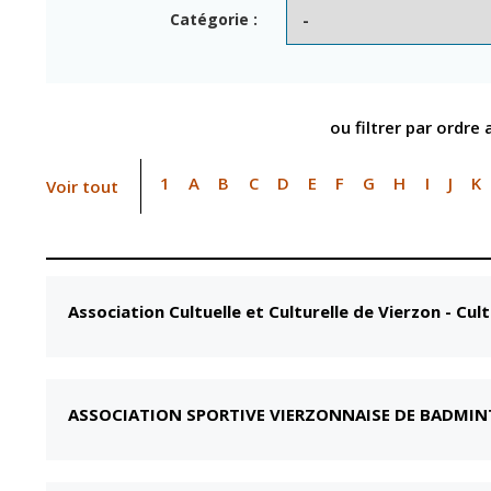
Point informatio
Fil de l'info
Catégorie :
jeunesse
Restauration
municipale
ou filtrer par ordre
1
A
B
C
D
E
F
G
H
I
J
K
Voir tout
Association Cultuelle et Culturelle de Vierzon
-
Cult
ASSOCIATION SPORTIVE VIERZONNAISE DE BADMI