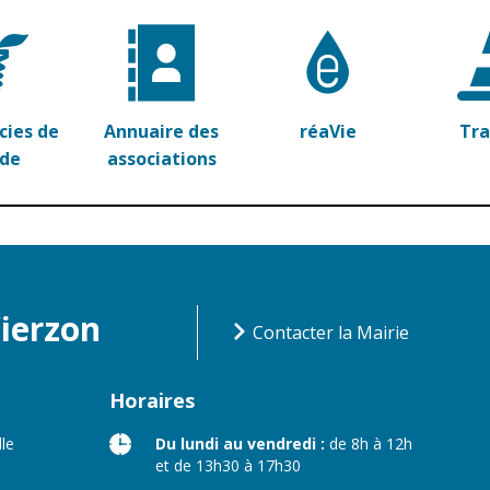
ies de
Annuaire des
réaVie
Tr
rde
associations
Vierzon
Contacter la Mairie
Horaires
lle
Du lundi au vendredi :
de 8h à 12h
et de 13h30 à 17h30