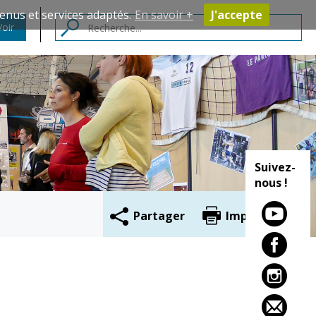
enus et services adaptés.
En savoir +
J'accepte
Voir
Contacts
Suivez-
nous !
Partager
Imprimer
Cadre de vie
Vie citoyenne
Environnement
Assises de la
citoyenneté