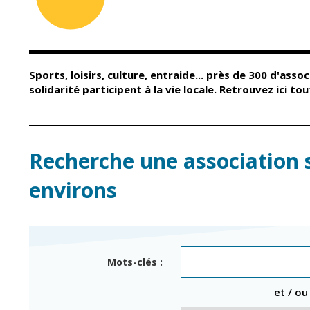
Conseil Municipal
Petite enfance
Relais petite
Services de la Ville
enfance
Marchés publics
Multi-accueil
Sports, loisirs, culture, entraide... près de 300 d'assoc
Cimetières
Scolarité
solidarité participent à la vie locale. Retrouvez ici t
Titres d'identité
Établissements
scolaires
État civil
Accueil avant et
après classe
Élections
Recherche une association 
Réussite
Jumelages
éducative et
environs
inclusion
Publication des
actes
Inscriptions
administratifs
scolaires 2026-202
Journal municipal
Enfance jeunesse
Mots-clés :
Actualités
Centres de loisirs
et / ou
Espace jeunes
Agenda