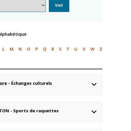
n
Équipements
Voir
sportifs
Associations
Annuaire des
 alphabétique
associations
Démarches des
associations
L
M
N
O
P
Q
R
S
T
U
V
W
Z
ure - Échanges culturels
NTON
-
Sports de raquettes