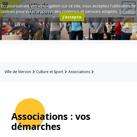
r
Ville de
En poursuivant votre navigation sur ce site, vous acceptez l'utilisation de
Menu
Vierzon
cookies pour vous proposer des contenus et services adaptés.
En savoir
+
J'accepte
Annuaire des
associations
Espace
Famille
Ville de Vierzon
Culture et Sport
Associations
Réavie
Démarche des associations
Contacts
Associations : vos
démarches
Mairie
Enfance et
éducation