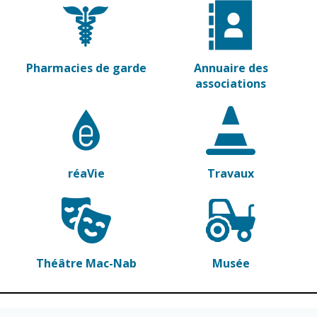
Gare de Vierzon
Travaux
Refuge canin
Pharmacies de garde
Annuaire des
Marchés
associations
Urbanisme et
logement
Économie et
commerce
réaVie
Travaux
Réseau de
chaleur urbain
Théâtre Mac-Nab
Musée