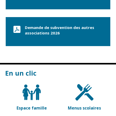
Cadre de vie
Vie citoyenne
Demande de subvention des autres
Environnement
Assises de la
associations 2026
citoyenneté
Propreté et
déchets
Conseils de
quartiers
Espaces verts
Conseil
Réglementation
municipal
d'enfants
En un clic
Transports
Conseil citoyen
Tranquillité
publique
Renouvellement
Espace famille
Menus scolaires
urbain