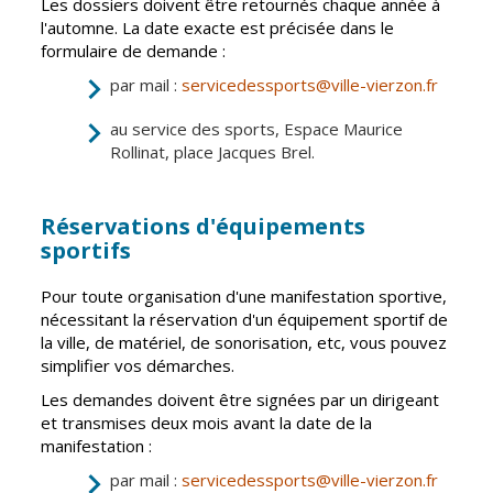
Les dossiers doivent être retournés chaque année à
Inscriptions
Publication des
l'automne. La date exacte est précisée dans le
scolaires 2026-
actes
formulaire de demande :
2027
administratifs
par mail :
servicedessports@ville-vierzon.fr
Enfance
Journal
jeunesse
municipal
au service des sports, Espace Maurice
Centres de
Actualités
Rollinat, place Jacques Brel.
loisirs
Agenda
Espace jeunes
Réservations d'équipements
Fil de l'info
Point
sportifs
information
jeunesse
Pour toute organisation d'une manifestation sportive,
nécessitant la réservation d'un équipement sportif de
Restauration
la ville, de matériel, de sonorisation, etc, vous pouvez
municipale
simplifier vos démarches.
Les demandes doivent être signées par un dirigeant
et transmises deux mois avant la date de la
Santé et
Culture et
manifestation :
solidarité
Sport
par mail :
servicedessports@ville-vierzon.fr