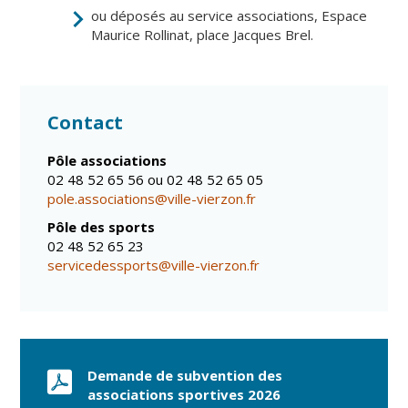
Vierzon
ou déposés au service associations, Espace
Pharmacies de
Maurice Rollinat, place Jacques Brel.
garde
Archives du
vendredi
Sports
Contact
Piscine Charles
Moreira
Pôle associations
02 48 52 65 56 ou 02 48 52 65 05
Équipements
pole.associations@ville-vierzon.fr
sportifs
Pôle des sports
02 48 52 65 23
Associations
servicedessports@ville-vierzon.fr
Annuaire des
associations
Démarches
des
associations
Demande de subvention des
associations sportives 2026