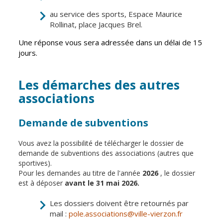
au service des sports, Espace Maurice
CCAS
Culture
Rollinat, place Jacques Brel.
Conseil
Espace
Une réponse vous sera adressée dans un délai de 15
d'administration
Maurice
jours.
Rollinat
Accueil de jour
Théâtre Mac-
L'EHPAD
Les démarches des autres
Nab / La
Décale
Autonomie
associations
seniors
Estivales
Demande de subventions
Conservatoire
Santé
Ateliers arts
Vous avez la possibilité de télécharger le dossier de
Centre de
plastiques
demande de subventions des associations (autres que
santé
sportives).
Médiathèque
Contrat local
Pour les demandes au titre de l'année
2026
, le dossier
de santé
est à déposer
avant le 31 mai 2026
.
Musée
Établissements
Les dossiers doivent être retournés par
Not'île
de soins
mail :
pole.associations@ville-vierzon.fr
Découvrir