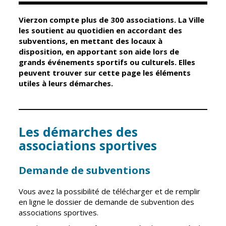
Vierzon compte plus de 300 associations. La Ville
Élus
Guichet unique
les soutient au quotidien en accordant des
subventions, en mettant des locaux à
Conseil
Petite enfance
disposition, en apportant son aide lors de
Municipal
Relais petite
grands événements sportifs ou culturels. Elles
enfance
peuvent trouver sur cette page les éléments
Services de la
utiles à leurs démarches.
Ville
Multi-accueil
Marchés
publics
Scolarité
Établissements
Les démarches des
Cimetières
scolaires
associations sportives
Titres
Accueil avant
d'identité
et après classe
Demande de subventions
État civil
Réussite
Vous avez la possibilité de télécharger et de remplir
Élections
éducative et
en ligne le dossier de demande de subvention des
inclusion
Jumelages
associations sportives.