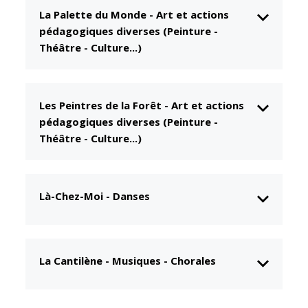
La Palette du Monde
-
Art et actions
CCAS
Culture
pédagogiques diverses (Peinture -
Conseil
Espace
Théâtre - Culture...)
d'administration
Maurice
Rollinat
Accueil de jour
Théâtre Mac-
L'EHPAD
Les Peintres de la Forêt
-
Art et actions
Nab / La
Décale
pédagogiques diverses (Peinture -
Autonomie
Théâtre - Culture...)
seniors
Estivales
Conservatoire
Santé
Ateliers arts
Centre de
Là-Chez-Moi
-
Danses
plastiques
santé
Médiathèque
Contrat local
de santé
Musée
La Cantilène
-
Musiques - Chorales
Établissements
Not'île
de soins
Découvrir