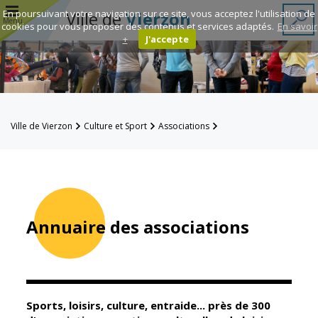
r
En poursuivant votre navigation sur ce site, vous acceptez l'utilisation de
Ville de
Vierzon
Menu
cookies pour vous proposer des contenus et services adaptés.
En savoir
+
J'accepte
Annuaire des
associations
Espace
Ville de Vierzon
Culture et Sport
Associations
Famille
Annuaire des associations
Réavie
Contacts
Annuaire des associations
Mairie
Enfance et
éducation
Sports, loisirs, culture, entraide... près de 300