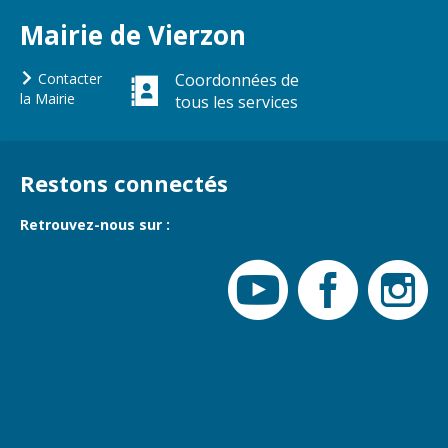
Gare de Vierzon
Mairie de Vierzon
Travaux
Refuge canin
Contacter
Coordonnées de
la Mairie
tous les services
Marchés
Urbanisme et
logement
Restons connectés
Économie et
commerce
Retrouvez-nous sur :
Réseau de
chaleur urbain