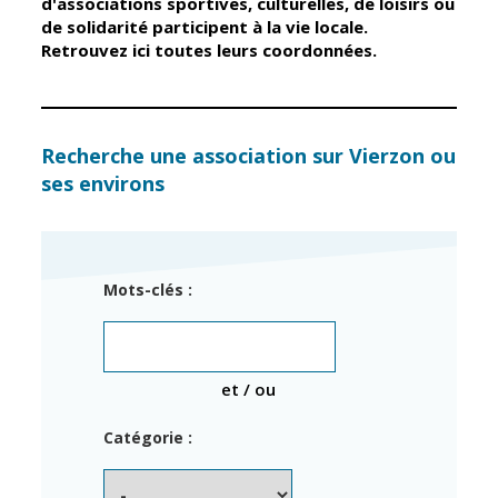
d'associations sportives, culturelles, de loisirs ou
de solidarité participent à la vie locale.
Retrouvez ici toutes leurs coordonnées.
Élus
Guichet unique
Conseil
Petite enfance
Municipal
Relais petite
enfance
Services de la
Recherche une association sur Vierzon ou
Ville
ses environs
Multi-accueil
Marchés
publics
Scolarité
Établissements
Cimetières
Mots-clés :
scolaires
Titres
Accueil avant
d'identité
et après classe
État civil
et / ou
Réussite
Élections
éducative et
Catégorie :
inclusion
Jumelages