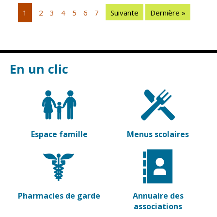
Vierzon
Pharmacies de
1
2
3
4
5
6
7
Suivante
Dernière »
garde
Archives du
vendredi
Sports
En un clic
Piscine Charles
Moreira
Équipements
sportifs
Associations
Espace famille
Menus scolaires
Annuaire des
associations
Démarches
des
associations
Pharmacies de garde
Annuaire des
associations