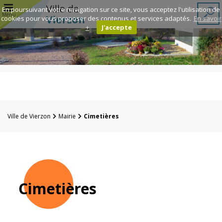
r
Ville de
En poursuivant votre navigation sur ce site, vous acceptez l'utilisation de
Menu
Vierzon
cookies pour vous proposer des contenus et services adaptés.
En savoir
+
J'accepte
Annuaire des
associations
Espace
Famille
Ville de Vierzon
Mairie
Cimetières
Réavie
Contacts
Cimetières
Mairie
Enfance et
éducation