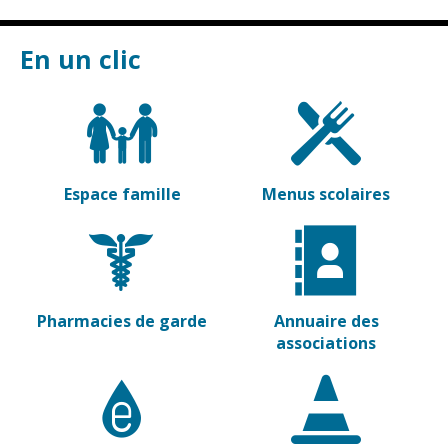
Vierzon
Pharmacies de
garde
Archives du
En un clic
vendredi
Sports
Piscine Charles
Moreira
Espace famille
Menus scolaires
Équipements
sportifs
Associations
Annuaire des
Pharmacies de garde
Annuaire des
associations
associations
Démarches
des
associations