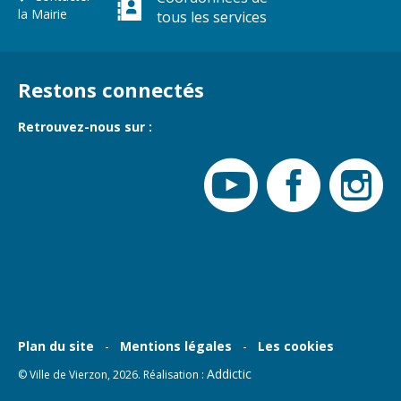
Gare de Vierzon
la Mairie
tous les services
Travaux
Refuge canin
Restons connectés
Marchés
Retrouvez-nous sur :
Urbanisme et
logement
Économie et
commerce
Réseau de
chaleur urbain
Plan du site
Mentions légales
Les cookies
Addictic
© Ville de Vierzon, 2026. Réalisation :