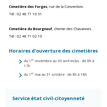
Inscriptions
Publication des
scolaires 2026-
actes
Cimetière des Forges
, rue de la Convention.
2027
administratifs
Tél : 02 48 71 10 51
Enfance
Journal
jeunesse
municipal
Cimetière du Bourgneuf
, chemin des Chavannes.
Centres de
Actualités
Tél : 02 48 71 02 10
loisirs
Agenda
Espace jeunes
Fil de l'info
Horaires d'ouverture des cimetières
Point
information
er
du 1
novembre au 30 avril inclus : de 8h à
jeunesse
17h
Restauration
er
du 1
mai au 31 octobre : de 8h à 18h
municipale
Santé et
Culture et
Service état civil-citoyenneté
solidarité
Sport