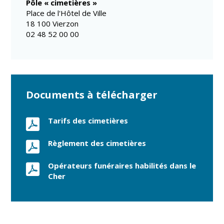
Pôle « cimetières »
Place de l'Hôtel de Ville
CCAS
Culture
18 100 Vierzon
Conseil
Espace
02 48 52 00 00
d'administration
Maurice
Rollinat
Accueil de jour
Théâtre Mac-
L'EHPAD
Nab / La
Décale
Documents à télécharger
Autonomie
seniors
Estivales
Tarifs des cimetières
Conservatoire
Santé
Règlement des cimetières
Ateliers arts
Centre de
plastiques
santé
Opérateurs funéraires habilités dans le
Médiathèque
Contrat local
Cher
de santé
Musée
Établissements
Not'île
de soins
Découvrir