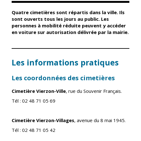
Quatre cimetières sont répartis dans la ville. Ils
Élus
Guichet unique
sont ouverts tous les jours au public. Les
personnes à mobilité réduite peuvent y accéder
Conseil
Petite enfance
en voiture sur autorisation délivrée par la mairie.
Municipal
Relais petite
enfance
Services de la
Ville
Multi-accueil
Les informations pratiques
Marchés
publics
Scolarité
Les coordonnées des cimetières
Établissements
Cimetières
scolaires
Cimetière Vierzon-Ville
, rue du Souvenir Français.
Titres
Accueil avant
d'identité
Tél : 02 48 71 05 69
et après classe
État civil
Réussite
Élections
Cimetière Vierzon-Villages
, avenue du 8 mai 1945.
éducative et
inclusion
Tél : 02 48 71 05 42
Jumelages