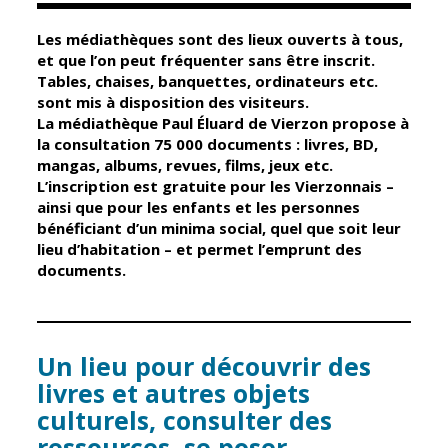
Les médiathèques sont des lieux ouverts à tous,
Élus
Guichet unique
et que l’on peut fréquenter sans être inscrit.
Tables, chaises, banquettes, ordinateurs etc.
Conseil
Petite enfance
sont mis à disposition des visiteurs.
Municipal
Relais petite
La médiathèque Paul Éluard de Vierzon propose à
enfance
la consultation 75 000 documents : livres, BD,
Services de la
mangas, albums, revues, films, jeux etc.
Ville
Multi-accueil
L’inscription est gratuite pour les Vierzonnais –
Marchés
ainsi que pour les enfants et les personnes
publics
Scolarité
bénéficiant d’un minima social, quel que soit leur
lieu d’habitation – et permet l’emprunt des
Établissements
Cimetières
documents.
scolaires
Titres
Accueil avant
d'identité
et après classe
État civil
Un lieu pour découvrir des
Réussite
Élections
éducative et
livres et autres objets
inclusion
culturels, consulter des
Jumelages
ressources, se poser.