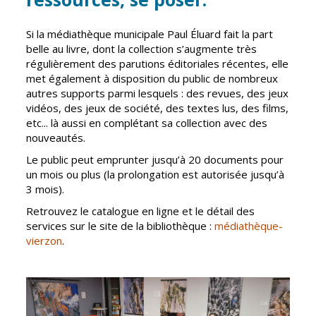
Inscriptions
Publication des
scolaires 2026-
actes
2027
administratifs
Si la médiathèque municipale Paul Éluard fait la part
belle au livre, dont la collection s’augmente très
Enfance
Journal
régulièrement des parutions éditoriales récentes, elle
jeunesse
municipal
met également à disposition du public de nombreux
Centres de
autres supports parmi lesquels : des revues, des jeux
Actualités
loisirs
vidéos, des jeux de société, des textes lus, des films,
Agenda
etc... là aussi en complétant sa collection avec des
Espace jeunes
nouveautés.
Fil de l'info
Point
Le public peut emprunter jusqu’à 20 documents pour
information
un mois ou plus (la prolongation est autorisée jusqu’à
jeunesse
3 mois).
Retrouvez le catalogue en ligne et le détail des
Restauration
services sur le site de la bibliothèque :
médiathèque-
municipale
vierzon
.
Santé et
Culture et
solidarité
Sport