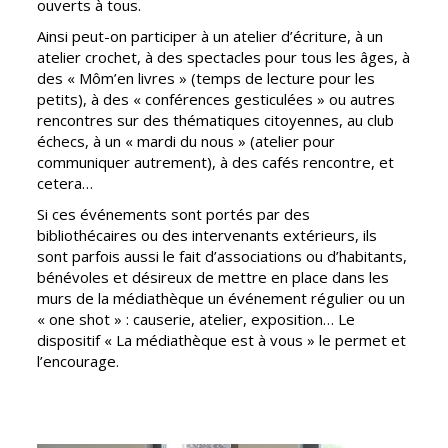
ouverts à tous.
Vierzon
Pharmacies de
Ainsi peut-on participer à un atelier d’écriture, à un
garde
Archives du
atelier crochet, à des spectacles pour tous les âges, à
vendredi
des « Môm’en livres » (temps de lecture pour les
petits), à des « conférences gesticulées » ou autres
Sports
rencontres sur des thématiques citoyennes, au club
échecs, à un « mardi du nous » (atelier pour
Piscine Charles
communiquer autrement), à des cafés rencontre, et
Moreira
cetera…
Équipements
Si ces événements sont portés par des
sportifs
bibliothécaires ou des intervenants extérieurs, ils
sont parfois aussi le fait d’associations ou d’habitants,
Associations
bénévoles et désireux de mettre en place dans les
murs de la médiathèque un événement régulier ou un
Annuaire des
« one shot » : causerie, atelier, exposition… Le
associations
dispositif « La médiathèque est à vous » le permet et
Démarches
l’encourage.
des
associations