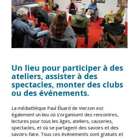
CCAS
Culture
Conseil
Espace
d'administration
Maurice
Rollinat
Accueil de jour
Théâtre Mac-
L'EHPAD
Nab / La
Décale
Autonomie
seniors
Un lieu pour participer à des
Estivales
ateliers, assister à des
Conservatoire
Santé
spectacles, monter des clubs
Ateliers arts
Centre de
ou des événements.
plastiques
santé
Médiathèque
Contrat local
La médiathèque Paul Éluard de Vierzon est
de santé
également un lieu où s’organisent des rencontres,
Musée
lectures pour tous les âges, ateliers, causeries,
Établissements
Not'île
spectacles, et où se partagent des savoirs et des
de soins
savoirs-faire. Tous ces événements sont gratuits et
Découvrir