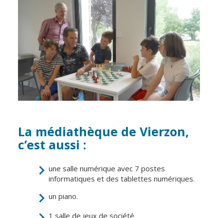
Cadre de vie
Vie citoyenne
Environnement
Assises de la
citoyenneté
Propreté et
déchets
Conseils de
quartiers
Espaces verts
Conseil
Réglementation
municipal
La médiathèque de Vierzon,
d'enfants
Transports
c’est aussi :
Conseil citoyen
Tranquillité
publique
une salle numérique avec 7 postes
informatiques et des tablettes numériques.
Renouvellement
un piano.
urbain
1 salle de jeux de société