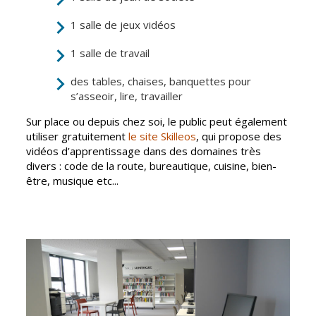
Gare de Vierzon
1 salle de jeux vidéos
Travaux
1 salle de travail
Refuge canin
des tables, chaises, banquettes pour
Marchés
s’asseoir, lire, travailler
Urbanisme et
Sur place ou depuis chez soi, le public peut également
logement
utiliser gratuitement
le site Skilleos
, qui propose des
Économie et
vidéos d’apprentissage dans des domaines très
commerce
divers : code de la route, bureautique, cuisine, bien-
être, musique etc...
Réseau de
chaleur urbain