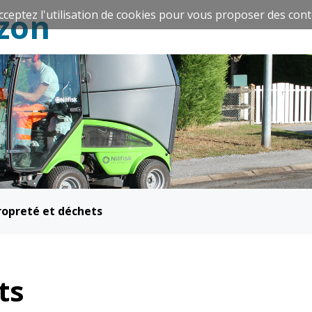
zon
cceptez l'utilisation de cookies pour vous proposer des cont
Espace Famille
Réavie
ropreté et déchets
Santé et
Culture et
solidarité
Sport
ts
CCAS
Culture