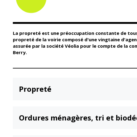
Conseil Municipal
Petite enfance
Relais petite
Services de la Ville
enfance
Marchés publics
Multi-accueil
La propreté est une préoccupation constante de tous l
Cimetières
Scolarité
propreté de la voirie composé d'une vingtaine d'agen
Titres d'identité
assurée par la société Véolia pour le compte de la
Établissements
scolaires
Berry.
État civil
Accueil avant et
après classe
Élections
Réussite
Jumelages
éducative et
inclusion
Propreté
Publication des
actes
Inscriptions
administratifs
scolaires 2026-202
Journal municipal
Enfance jeunesse
Ordures ménagères, tri et biodé
Actualités
Centres de loisirs
Espace jeunes
Agenda