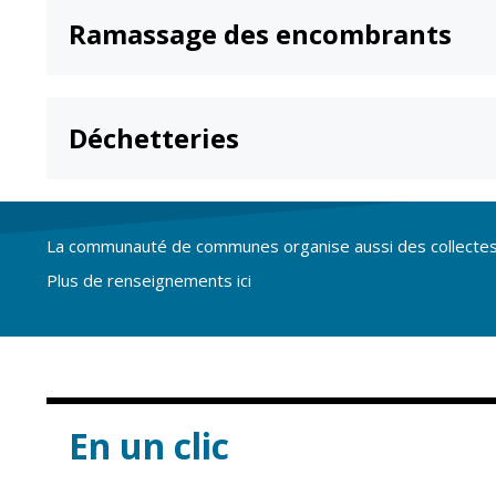
Point informatio
Fil de l'info
jeunesse
Ramassage des encombrants
Restauration
municipale
Déchetteries
La communauté de communes organise aussi des collectes sp
Plus de renseignements ici
En un clic