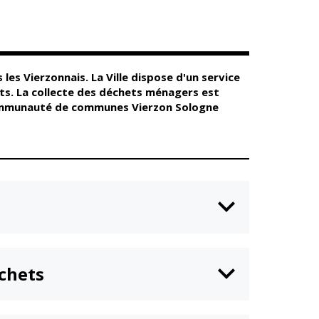
Conseil
Espace Maurice
d'administration
Rollinat
Accueil de jour
Théâtre Mac-Nab
/ La Décale
L'EHPAD
Estivales
Autonomie
es Vierzonnais. La Ville dispose d'un service
seniors
Conservatoire
ts. La collecte des déchets ménagers est
Ateliers arts
 communauté de communes Vierzon Sologne
Santé
plastiques
Centre de santé
Médiathèque
Contrat local de
Musée
santé
Not'île
Établissements
Découvrir
de soins
Vierzon
Pharmacies de
Archives du
7
garde
vendredi
chets
Sports
Piscine Charles
Moreira