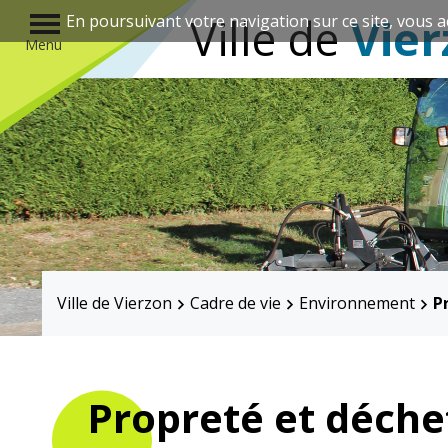
r
Ville de
Vier
En poursuivant votre navigation sur ce site, vous a
Menu
Annuaire des associations
Ville de Vierzon
Cadre de vie
Environnement
P
Mairie
Enfance et
éducation
Propreté et déche
Élus
Guichet unique