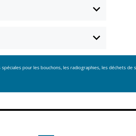
n
Équipements
sportifs
Associations
Annuaire des
associations
Démarches des
associations
éciales pour les bouchons, les radiographies, les déchets de so