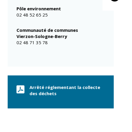
déchets
Conseils de
Pôle environnement
quartiers
Espaces verts
02 48 52 65 25
Conseil municipal
Réglementation
d'enfants
Communauté de communes
Conseil citoyen
Transports
Vierzon-Sologne-Berry
02 48 71 35 78
Tranquillité
publique
Renouvellement
urbain
Gare de Vierzon
Travaux
Arrêté réglementant la collecte
Refuge canin
des déchets
Marchés
Urbanisme et
logement
Économie et
commerce