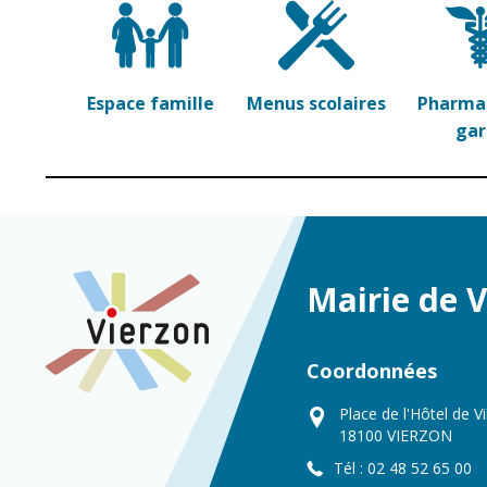
Espace famille
Menus scolaires
Pharmac
ga
Mairie de 
Coordonnées
Place de l'Hôtel de Vi
18100 VIERZON
Tél : 02 48 52 65 00