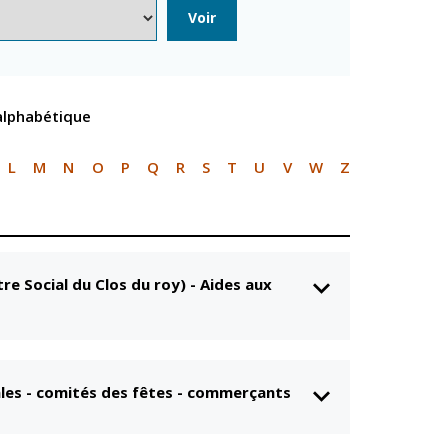
n
Équipements
Voir
sportifs
Associations
Annuaire des
 alphabétique
associations
Démarches des
associations
L
M
N
O
P
Q
R
S
T
U
V
W
Z
re Social du Clos du roy)
-
Aides aux
les - comités des fêtes - commerçants