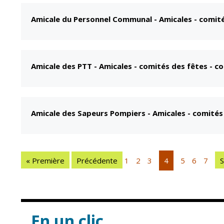
Amicale du Personnel Communal
-
Amicales - comit
Amicale des PTT
-
Amicales - comités des fêtes - 
Amicale des Sapeurs Pompiers
-
Amicales - comité
« Première
Précédente
1
2
3
4
5
6
7
S
En un clic