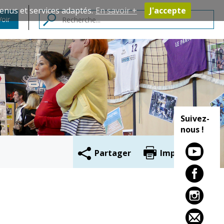
enus et services adaptés.
En savoir +
J'accepte
Voir
Contacts
Suivez-
nous !
Partager
Imprimer
Cadre de vie
Vie citoyenne
Environnement
Assises de la
citoyenneté