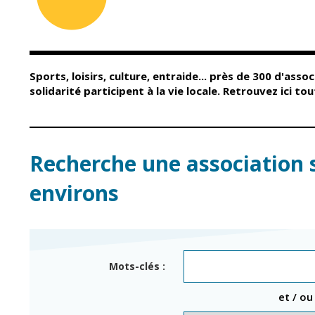
Conseil Municipal
Petite enfance
Relais petite
Services de la Ville
enfance
Marchés publics
Multi-accueil
Sports, loisirs, culture, entraide... près de 300 d'assoc
Cimetières
Scolarité
solidarité participent à la vie locale. Retrouvez ici t
Titres d'identité
Établissements
scolaires
État civil
Accueil avant et
après classe
Élections
Recherche une association 
Réussite
Jumelages
éducative et
environs
inclusion
Publication des
actes
Inscriptions
administratifs
scolaires 2026-202
Journal municipal
Enfance jeunesse
Mots-clés :
Actualités
Centres de loisirs
et / ou
Espace jeunes
Agenda