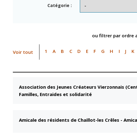
Point informatio
Fil de l'info
Catégorie :
jeunesse
Restauration
municipale
ou filtrer par ordre
1
A
B
C
D
E
F
G
H
I
J
K
Voir tout
Association des Jeunes Créateurs Vierzonnais (Cent
Familles, Entraides et solidarité
Amicale des résidents de Chaillot-les Crêles
-
Amica