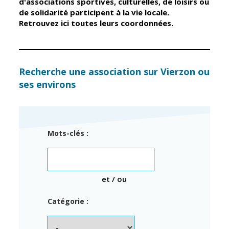
d'associations sportives, culturelles, de loisirs ou
de solidarité participent à la vie locale.
Retrouvez ici toutes leurs coordonnées.
Élus
Guichet unique
Conseil
Petite enfance
Municipal
Relais petite
enfance
Services de la
Recherche une association sur Vierzon ou
Ville
ses environs
Multi-accueil
Marchés
publics
Scolarité
Établissements
Cimetières
Mots-clés :
scolaires
Titres
Accueil avant
d'identité
et après classe
État civil
et / ou
Réussite
Élections
éducative et
Catégorie :
inclusion
Jumelages