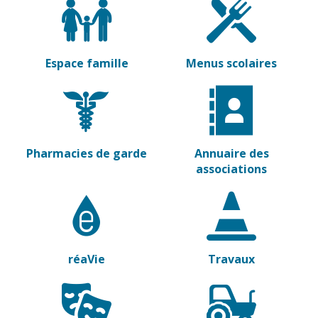
Vierzon
Pharmacies de
garde
Archives du
vendredi
Espace famille
Menus scolaires
Sports
Piscine Charles
Moreira
Équipements
Pharmacies de garde
Annuaire des
sportifs
associations
Associations
Annuaire des
associations
Démarches
réaVie
Travaux
des
associations