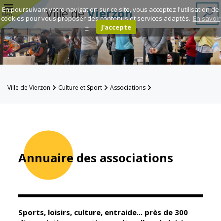
r
En poursuivant votre navigation sur ce site, vous acceptez l'utilisation de
Ville de
Vierzon
Menu
cookies pour vous proposer des contenus et services adaptés.
En savoir
+
J'accepte
Annuaire des
associations
Espace
Ville de Vierzon
Culture et Sport
Associations
Famille
Annuaire des associations
Réavie
Contacts
Annuaire des associations
Mairie
Enfance et
éducation
Sports, loisirs, culture, entraide... près de 300