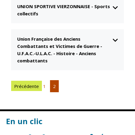
UNION SPORTIVE VIERZONNAISE
-
Sports
CCAS
Culture
collectifs
Conseil
Espace
d'administration
Maurice
Rollinat
Accueil de jour
Union Française des Anciens
Théâtre Mac-
L'EHPAD
Combattants et Victimes de Guerre -
Nab / La
Décale
U.F.A.C.-U.L.A.C.
-
Histoire - Anciens
Autonomie
combattants
seniors
Estivales
Conservatoire
Santé
Ateliers arts
Centre de
Précédente
1
2
plastiques
santé
Médiathèque
Contrat local
de santé
Musée
Établissements
En un clic
Not'île
de soins
Découvrir