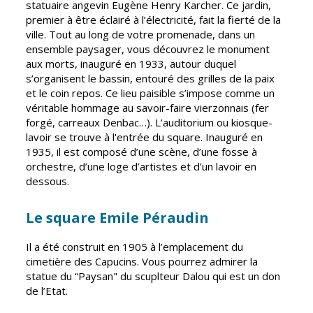
Inscriptions
Publication des
statuaire angevin Eugène Henry Karcher. Ce jardin,
scolaires 2026-
actes
premier à être éclairé à l’électricité, fait la fierté de la
2027
administratifs
ville. Tout au long de votre promenade, dans un
ensemble paysager, vous découvrez le monument
Enfance
Journal
aux morts, inauguré en 1933, autour duquel
jeunesse
municipal
s’organisent le bassin, entouré des grilles de la paix
Centres de
et le coin repos. Ce lieu paisible s’impose comme un
Actualités
loisirs
véritable hommage au savoir-faire vierzonnais (fer
Agenda
forgé, carreaux Denbac…). L’auditorium ou kiosque-
Espace jeunes
lavoir se trouve à l'entrée du square. Inauguré en
Fil de l'info
1935, il est composé d’une scène, d’une fosse à
Point
orchestre, d’une loge d’artistes et d’un lavoir en
information
dessous.
jeunesse
Le square Emile Péraudin
Restauration
municipale
Il a été construit en 1905 à l’emplacement du
cimetière des Capucins. Vous pourrez admirer la
Santé et
Culture et
statue du “Paysan" du scuplteur Dalou qui est un don
solidarité
Sport
de l’Etat.