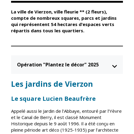
La ville de Vierzon, ville fleurie ** (2 fleurs),
Élus
Guichet unique
compte de nombreux squares, parcs et jardins
qui représentent 54 hectares d’espaces verts
Conseil
Petite enfance
répartis dans tous les quartiers.
Municipal
Relais petite
enfance
Services de la
Ville
Multi-accueil
Marchés
Opération "Plantez le décor" 2025
publics
Scolarité
Établissements
Cimetières
Les jardins de Vierzon
scolaires
Titres
Accueil avant
d'identité
Le square Lucien Beaufrère
et après classe
État civil
Réussite
Appelé aussi le Jardin de l’Abbaye, entouré par l’Yèvre
Élections
éducative et
et le Canal de Berry, il est classé Monument
inclusion
Historique depuis le 9 août 1996. Il a été conçu en
Jumelages
pleine période art déco (1925-1935) par l’architecte