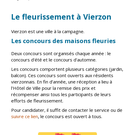
Vierzon
Pharmacies de
garde
Le fleurissement à Vierzon
Archives du
vendredi
Vierzon est une ville à la campagne.
Sports
Les concours des maisons fleuries
Piscine Charles
Moreira
Deux concours sont organisés chaque année : le
concours d'été et le concours d'automne.
Équipements
sportifs
Les concours comportent plusieurs catégories (jardin,
balcon). Ces concours sont ouverts aux résidents
vierzonnais. En fin d’année, une réception a lieu à
Associations
l’Hôtel de Ville pour la remise des prix et
Annuaire des
récompenser ainsi tous les participants de leurs
associations
efforts de fleurissement.
Démarches
Pour candidater, il suffit de contacter le service ou de
des
suivre ce lien
, le concours est ouvert à tous.
associations