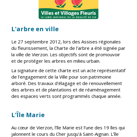
Cadre de vie
Vie citoyenne
L'arbre en ville
Environnement
Assises de la
Le 27 septembre 2012, lors des Assises régionales
citoyenneté
Propreté et
du fleurissement, la Charte de l’arbre a été signée par
déchets
Conseils de
la ville de Vierzon. Les objectifs sont de promouvoir
quartiers
et de protéger les arbres en milieu urbain.
Espaces verts
La signature de cette charte est un acte représentatif
Conseil
Réglementation
de l’engagement de la Ville pour son patrimoine
municipal
arboré. Des travaux d'élagage et de renouvellement
d'enfants
Transports
des arbres et de plantations et de réaménagement
Conseil citoyen
des espaces verts sont programmés chaque année.
Tranquillité
publique
L'Île Marie
Renouvellement
Au cœur de Vierzon, l’île Marie est l’une des 19 îles qui
urbain
jalonnent le cours du Cher jusqu’à Saint-Aignan. L’île