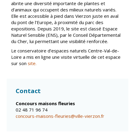
Gare de Vierzon
abrite une diversité importante de plantes et
d’animaux qui occupent des milieux naturels variés.
Travaux
Elle est accessible à pied dans Vierzon juste en aval
du pont de l’Europe, à proximité du parc des
Refuge canin
expositions. Depuis 2019, le site est classé Espace
Naturel Sensible (ENS), par le Conseil Départemental
Marchés
du Cher, lui permettant une visibilité renforcée.
Urbanisme et
Le conservatoire d’espaces naturels Centre-Val-de-
logement
Loire a mis en ligne une visite virtuelle de cet espace
Économie et
sur son
site.
commerce
Réseau de
chaleur urbain
Contact
Concours maisons fleuries
02 48 71 96 74
concours-maisons-fleuries@ville-vierzon.fr