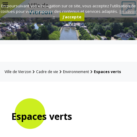
r
Ville de
En poursuivant votre navigation sur ce site, vous acceptez l'utilisation de
Menu
Vierzon
cookies pour vous proposer des contenus et services adaptés.
En savoir
+
J'accepte
Annuaire des
associations
Espace
Famille
Ville de Vierzon
Cadre de vie
Environnement
Espaces verts
Réavie
Contacts
Espaces verts
Mairie
Enfance et
éducation