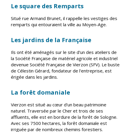
Le square des Remparts
CCAS
Culture
Situé rue Armand Brunet, il rappelle les vestiges des
Conseil
Espace
remparts qui entouraient la ville au Moyen-Age.
d'administration
Maurice
Rollinat
Accueil de jour
Les jardins de la Française
Théâtre Mac-
L'EHPAD
Nab / La
Ils ont été aménagés sur le site d'un des ateliers de
Décale
Autonomie
la Société Française de matériel agricole et industriel
seniors
Estivales
devenue Société Française de Vierzon (SFV). Le buste
de Célestin Gérard, fondateur de l'entreprise, est
Conservatoire
Santé
érigée dans les jardins.
Ateliers arts
Centre de
plastiques
santé
La forêt domaniale
Médiathèque
Contrat local
Vierzon est situé au cœur d'un beau patrimoine
de santé
Musée
naturel. Traversée par le Cher et trois de ses
affluents, elle est en bordure de la forêt de Sologne.
Établissements
Not'île
Avec ses 7500 hectares, la forêt domaniale est
de soins
irriguée par de nombreux chemins forestiers.
Découvrir