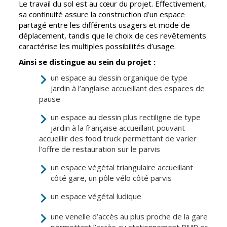
Le travail du sol est au cœur du projet. Effectivement,
Cadre de vie
Vie citoyenne
sa continuité assure la construction d’un espace
partagé entre les différents usagers et mode de
déplacement, tandis que le choix de ces revêtements
caractérise les multiples possibilités d’usage.
Environnement
Assises de la
Ainsi se distingue au sein du projet :
citoyenneté
Propreté et
un espace au dessin organique de type
déchets
jardin à l’anglaise accueillant des espaces de
Conseils de
pause
quartiers
Espaces verts
Conseil
un espace au dessin plus rectiligne de type
Réglementation
municipal
jardin à la française accueillant pouvant
d'enfants
accueillir des food truck permettant de varier
Transports
l’offre de restauration sur le parvis
Conseil citoyen
Tranquillité
un espace végétal triangulaire accueillant
publique
côté gare, un pôle vélo côté parvis
un espace végétal ludique
Renouvellement
urbain
une venelle d’accès au plus proche de la gare