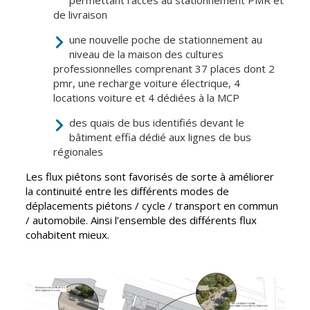
permettant l’accès au stationnement PMR et
Gare de Vierzon
de livraison
Travaux
une nouvelle poche de stationnement au
niveau de la maison des cultures
Refuge canin
professionnelles comprenant 37 places dont 2
Marchés
pmr, une recharge voiture électrique, 4
locations voiture et 4 dédiées à la MCP
Urbanisme et
logement
des quais de bus identifiés devant le
bâtiment effia dédié aux lignes de bus
Économie et
régionales
commerce
Les flux piétons sont favorisés de sorte à améliorer
Réseau de
la continuité entre les différents modes de
chaleur urbain
déplacements piétons / cycle / transport en commun
/ automobile. Ainsi l’ensemble des différents flux
cohabitent mieux.