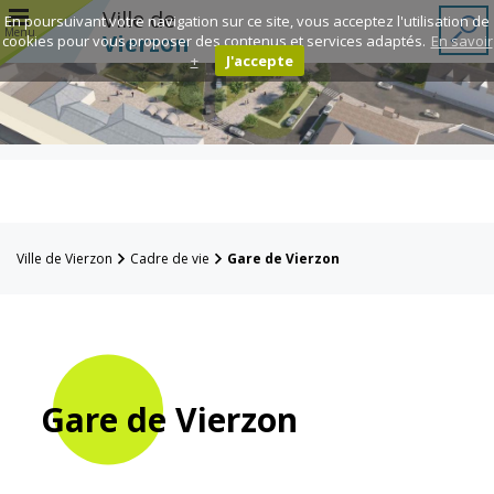
r
Ville de
En poursuivant votre navigation sur ce site, vous acceptez l'utilisation de
Menu
Vierzon
cookies pour vous proposer des contenus et services adaptés.
En savoir
+
J'accepte
Annuaire des
associations
Espace
Famille
Ville de Vierzon
Cadre de vie
Gare de Vierzon
Réavie
Contacts
Gare de Vierzon
Mairie
Enfance et
éducation