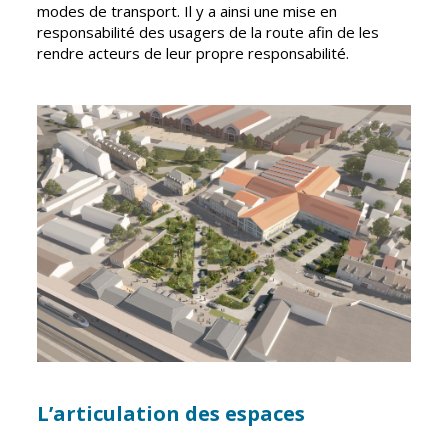
modes de transport. Il y a ainsi une mise en
Vierzon
Pharmacies de
responsabilité des usagers de la route afin de les
garde
Archives du
rendre acteurs de leur propre responsabilité.
vendredi
Sports
Piscine Charles
Moreira
Équipements
sportifs
Associations
Annuaire des
associations
Démarches
des
associations
L’articulation des espaces