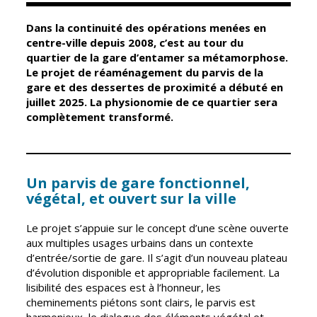
Dans la continuité des opérations menées en
Élus
Guichet unique
centre-ville depuis 2008, c’est au tour du
quartier de la gare d’entamer sa métamorphose.
Conseil
Petite enfance
Le projet de réaménagement du parvis de la
Municipal
Relais petite
gare et des dessertes de proximité a débuté en
enfance
juillet 2025. La physionomie de ce quartier sera
Services de la
complètement transformé.
Ville
Multi-accueil
Marchés
publics
Scolarité
Établissements
Cimetières
Un parvis de gare fonctionnel,
scolaires
végétal, et ouvert sur la ville
Titres
Accueil avant
d'identité
Le projet s’appuie sur le concept d’une scène ouverte
et après classe
aux multiples usages urbains dans un contexte
État civil
Réussite
d’entrée/sortie de gare. Il s’agit d’un nouveau plateau
Élections
éducative et
d’évolution disponible et appropriable facilement. La
inclusion
lisibilité des espaces est à l’honneur, les
Jumelages
cheminements piétons sont clairs, le parvis est