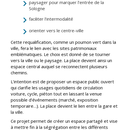
paysager pour marquer l’entrée de la
Sologne
CCAS
Culture
faciliter l’intermodalité
Conseil
Espace
d'administration
Maurice
orienter vers le centre-ville
Rollinat
Accueil de jour
Théâtre Mac-
Cette requalification, comme un poumon vert dans la
L'EHPAD
Nab / La
ville, fera le lien avec les sites patrimoniaux
Décale
emblématiques. Le choix est donné de se tourner
Autonomie
vers la ville ou le paysage. La place devient ainsi un
seniors
Estivales
espace central auquel se reconnectent plusieurs
chemins.
Conservatoire
Santé
L’intention est de proposer un espace public ouvert
Ateliers arts
Centre de
qui clarifie les usages quotidiens de circulation
plastiques
santé
voiture, cycle, piéton tout en laissant la venue
Médiathèque
Contrat local
possible d’événements (marché, exposition
de santé
temporaire…). La place devient le lien entre la gare et
Musée
la ville.
Établissements
Not'île
Ce projet permet de créer un espace partagé et vise
de soins
à mettre fin à la ségrégation entre les différents
Découvrir