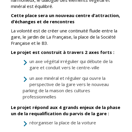
harmonieux, le dialogue des éléments végétal et
Inscriptions
Publication des
minéral est équilibré.
scolaires 2026-
actes
2027
administratifs
Cette place sera un nouveau centre d’attraction,
d’échanges et de rencontres
Enfance
Journal
jeunesse
municipal
La volonté est de créer une continuité fluide entre la
gare, le jardin de La Française, la place de la Société
Centres de
Actualités
Française et le B3.
loisirs
Agenda
Le projet est construit à travers 2 axes forts
:
Espace jeunes
un axe végétal irrégulier qui débute de la
Fil de l'info
Point
gare et conduit vers le centre-ville
information
jeunesse
un axe minéral et régulier qui ouvre la
perspective de la gare vers le nouveau
parking de la maison des cultures
Restauration
professionnelles
municipale
Le projet répond aux 4 grands enjeux de la phase
un de la requalification du parvis de la gare :
Santé et
Culture et
solidarité
Sport
réorganiser la place de la voiture