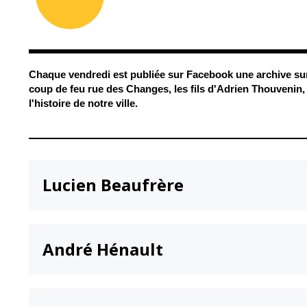
Conseil Municipal
Petite enfance
Relais petite
Services de la Ville
enfance
Marchés publics
Multi-accueil
Chaque vendredi est publiée sur
Facebook une archive sur
Cimetières
Scolarité
coup de feu rue des Changes, les fils d'Adrien Thouvenin, 
Titres d'identité
l'histoire de notre ville.
Établissements
scolaires
État civil
Accueil avant et
après classe
Élections
Réussite
Jumelages
éducative et
Lucien Beaufrère
inclusion
Publication des
actes
Inscriptions
administratifs
scolaires 2026-202
Journal municipal
André Hénault
Enfance jeunesse
Actualités
Centres de loisirs
Espace jeunes
Agenda