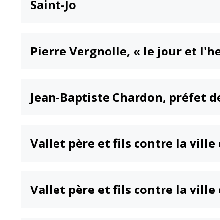
Saint-Jo
Point informatio
Fil de l'info
jeunesse
Restauration
municipale
Pierre Vergnolle, « le jour et l'h
Jean-Baptiste Chardon, préfet 
Vallet père et fils contre la ville
Vallet père et fils contre la vill