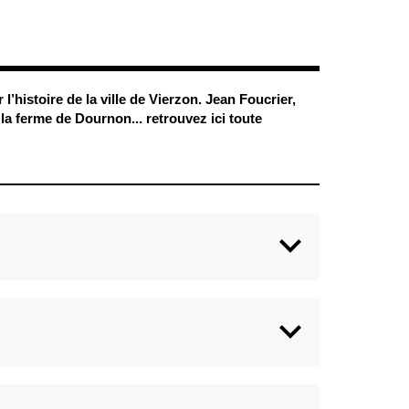
Conseil
Espace Maurice
d'administration
Rollinat
Accueil de jour
Théâtre Mac-Nab
/ La Décale
L'EHPAD
Estivales
Autonomie
 l’histoire de
la ville de Vierzon. Jean Foucrier,
seniors
Conservatoire
la ferme de Dournon... retrouvez ici toute
Ateliers arts
Santé
plastiques
Centre de santé
Médiathèque
Contrat local de
Musée
santé
Not'île
Établissements
Découvrir
de soins
Vierzon
Pharmacies de
Archives du
7
garde
vendredi
Sports
Piscine Charles
Moreira