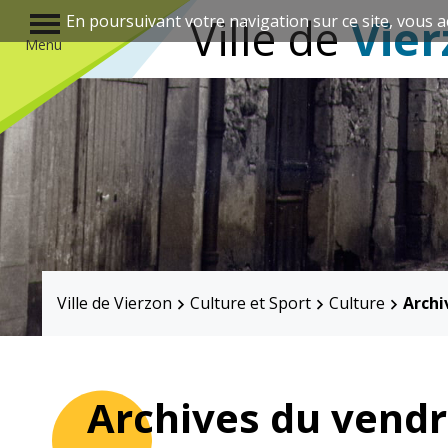
r
Ville de
Vier
En poursuivant votre navigation sur ce site, vous a
Menu
Annuaire des associations
Ville de Vierzon
Culture et Sport
Culture
Archi
Mairie
Enfance et
éducation
Archives du vendr
Élus
Guichet unique