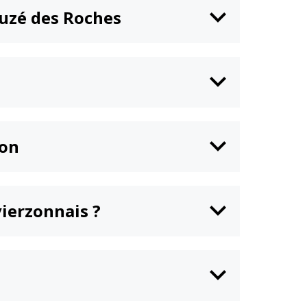
euzé des Roches
ion
vierzonnais ?