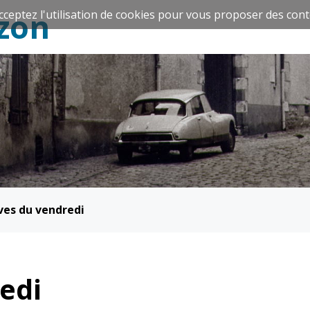
zon
cceptez l'utilisation de cookies pour vous proposer des cont
Espace Famille
Réavie
ves du vendredi
Santé et
Culture et
solidarité
Sport
edi
CCAS
Culture