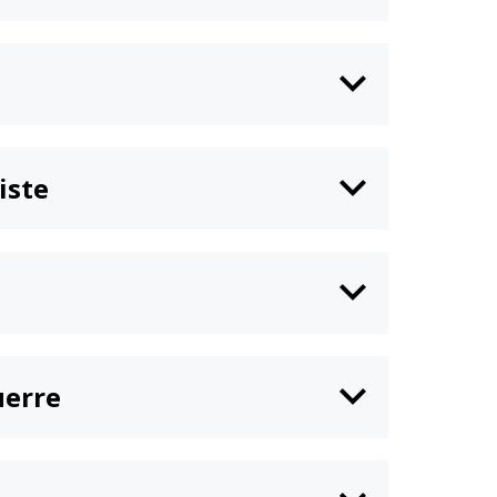
iste
uerre