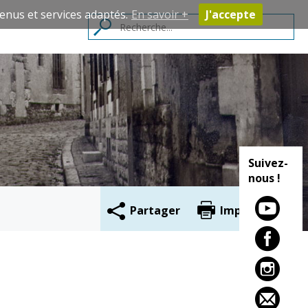
enus et services adaptés.
En savoir +
J'accepte
Contacts
Suivez-
nous !
Partager
Imprimer
Cadre de vie
Vie citoyenne
Environnement
Assises de la
citoyenneté