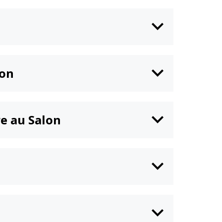
zon
re au Salon