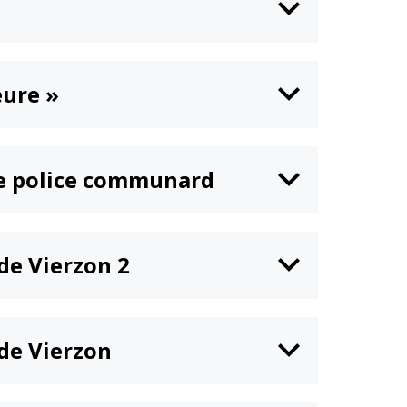
n
Équipements
sportifs
Associations
eure »
Annuaire des
associations
Démarches des
associations
de police communard
 de Vierzon 2
e de Vierzon