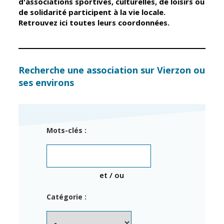
d'associations sportives, culturelles, de loisirs ou
de solidarité participent à la vie locale.
Retrouvez ici toutes leurs coordonnées.
Élus
Guichet unique
Conseil
Petite enfance
Municipal
Relais petite
enfance
Services de la
Recherche une association sur Vierzon ou
Ville
ses environs
Multi-accueil
Marchés
publics
Scolarité
Établissements
Cimetières
Mots-clés :
scolaires
Titres
Accueil avant
d'identité
et après classe
État civil
et / ou
Réussite
Élections
éducative et
Catégorie :
inclusion
Jumelages