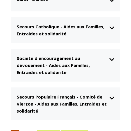
CCAS
Culture
Conseil
Espace
d'administration
Maurice
Secours Catholique
-
Aides aux Familles,
Rollinat
Accueil de jour
Entraides et solidarité
Théâtre Mac-
L'EHPAD
Nab / La
Décale
Autonomie
Société d'encouragement au
seniors
Estivales
dévouement
-
Aides aux Familles,
Conservatoire
Entraides et solidarité
Santé
Ateliers arts
Centre de
plastiques
santé
Secours Populaire Français - Comité de
Médiathèque
Contrat local
Vierzon
-
Aides aux Familles, Entraides et
de santé
Musée
solidarité
Établissements
Not'île
de soins
Découvrir