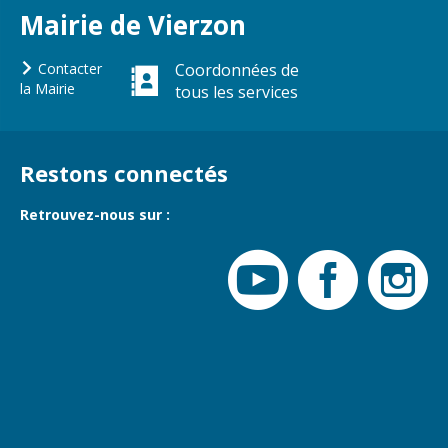
Gare de Vierzon
Mairie de Vierzon
Travaux
Contacter
Coordonnées de
Refuge canin
la Mairie
tous les services
Marchés
Urbanisme et
logement
Restons connectés
Économie et
Retrouvez-nous sur :
commerce
Réseau de
chaleur urbain