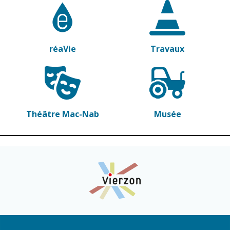
Cadre de vie
Vie citoyenne
réaVie
Travaux
Environnement
Assises de la
citoyenneté
Propreté et
déchets
Conseils de
quartiers
Espaces verts
Théâtre Mac-Nab
Musée
Conseil
Réglementation
municipal
d'enfants
Transports
Conseil citoyen
Tranquillité
publique
Renouvellement
urbain