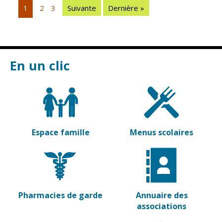
Vierzon
Pharmacies de
1
2
3
Suivante
Dernière »
garde
Archives du
vendredi
Sports
En un clic
Piscine Charles
Moreira
Équipements
sportifs
Associations
Espace famille
Menus scolaires
Annuaire des
associations
Démarches
des
associations
Pharmacies de garde
Annuaire des
associations