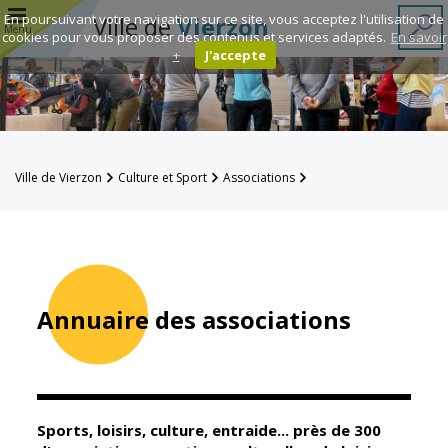
r
En poursuivant votre navigation sur ce site, vous acceptez l'utilisation de
Ville de
Vierzon
Menu
cookies pour vous proposer des contenus et services adaptés.
En savoir
+
J'accepte
Annuaire des
associations
Espace
Ville de Vierzon
Culture et Sport
Associations
Famille
Annuaire des associations
Réavie
Contacts
Annuaire des associations
Mairie
Enfance et
éducation
Sports, loisirs, culture, entraide... près de 300