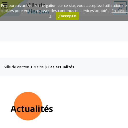
r
Ville de
En poursuivant votre navigation sur ce site, vous acceptez l'utilisation de
Menu
Vierzon
cookies pour vous proposer des contenus et services adaptés.
En savoir
+
J'accepte
Annuaire des
associations
Espace
Famille
Ville de Vierzon
Mairie
Les actualités
Réavie
Contacts
Actualités
Mairie
Enfance et
éducation