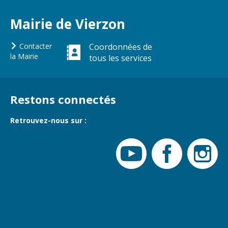
Gare de Vierzon
Mairie de Vierzon
Travaux
Refuge canin
Contacter
Coordonnées de
la Mairie
tous les services
Marchés
Urbanisme et
logement
Restons connectés
Économie et
commerce
Retrouvez-nous sur :
Réseau de
chaleur urbain