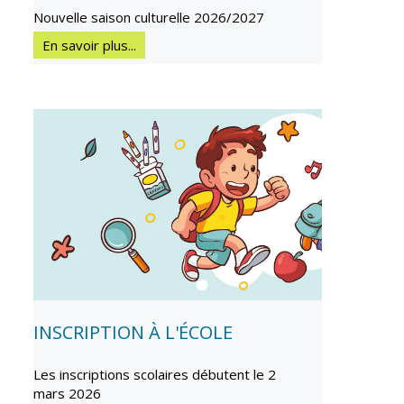
Inscriptions
Publication des
Nouvelle saison culturelle 2026/2027
scolaires 2026-
actes
2027
administratifs
En savoir plus...
Enfance
Journal
jeunesse
municipal
Centres de
Actualités
loisirs
Agenda
Espace jeunes
Fil de l'info
Point
information
jeunesse
Restauration
municipale
INSCRIPTION À L'ÉCOLE
Santé et
Culture et
solidarité
Sport
Les inscriptions scolaires débutent le 2
mars 2026