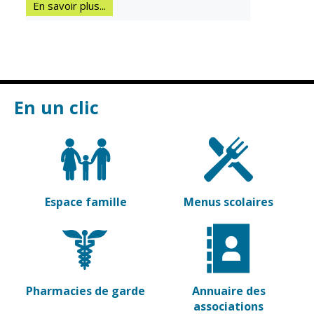
En savoir plus...
Vierzon
Pharmacies de
garde
Archives du
vendredi
Sports
En un clic
Piscine Charles
Moreira
Équipements
sportifs
Associations
Espace famille
Menus scolaires
Annuaire des
associations
Démarches
des
associations
Pharmacies de garde
Annuaire des
associations