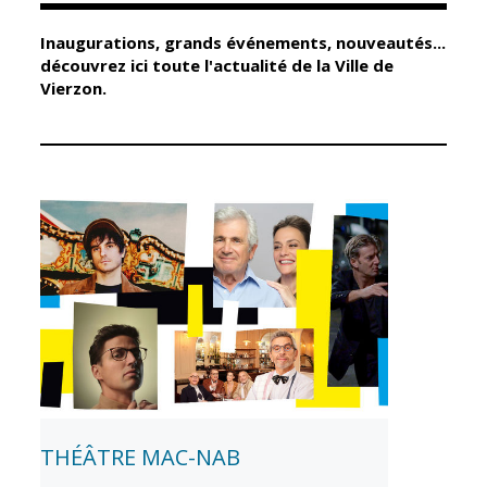
Inaugurations, grands événements, nouveautés...
Élus
Guichet unique
découvrez ici toute l'actualité de la Ville de
Vierzon.
Conseil
Petite enfance
Municipal
Relais petite
enfance
Services de la
Ville
Multi-accueil
Marchés
publics
Scolarité
Établissements
Cimetières
scolaires
Titres
Accueil avant
d'identité
et après classe
État civil
Réussite
Élections
éducative et
inclusion
THÉÂTRE MAC-NAB
Jumelages