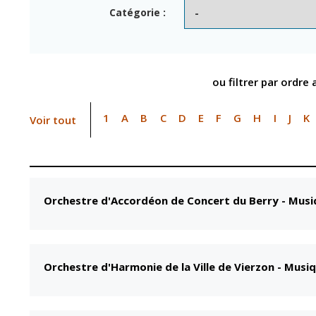
Point informatio
Fil de l'info
Catégorie :
jeunesse
Restauration
municipale
ou filtrer par ordre
1
A
B
C
D
E
F
G
H
I
J
K
Voir tout
Orchestre d'Accordéon de Concert du Berry
-
Musi
Orchestre d'Harmonie de la Ville de Vierzon
-
Musiq