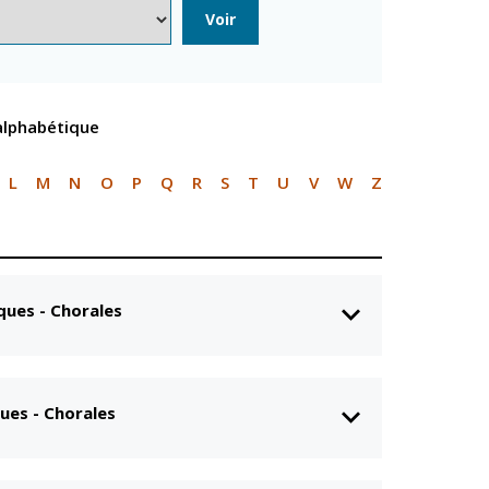
n
Équipements
Voir
sportifs
Associations
Annuaire des
 alphabétique
associations
Démarches des
associations
L
M
N
O
P
Q
R
S
T
U
V
W
Z
ques - Chorales
ues - Chorales