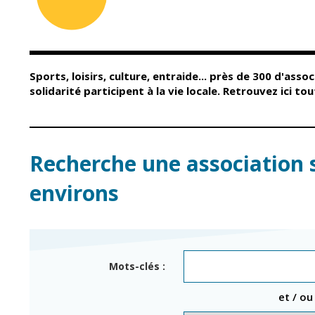
Conseil Municipal
Petite enfance
Relais petite
Services de la Ville
enfance
Marchés publics
Multi-accueil
Sports, loisirs, culture, entraide... près de 300 d'assoc
Cimetières
Scolarité
solidarité participent à la vie locale. Retrouvez ici t
Titres d'identité
Établissements
scolaires
État civil
Accueil avant et
après classe
Élections
Recherche une association 
Réussite
Jumelages
éducative et
environs
inclusion
Publication des
actes
Inscriptions
administratifs
scolaires 2026-202
Journal municipal
Enfance jeunesse
Mots-clés :
Actualités
Centres de loisirs
et / ou
Espace jeunes
Agenda