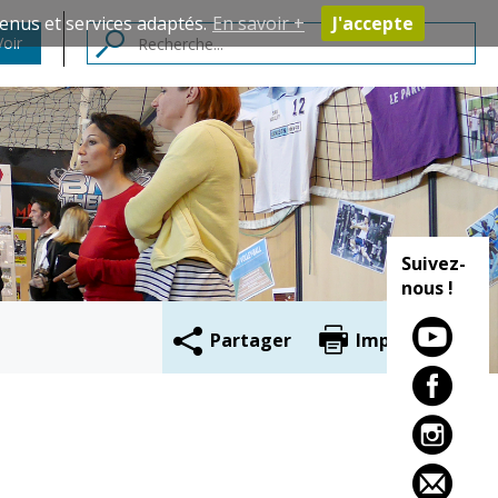
enus et services adaptés.
En savoir +
J'accepte
Voir
Contacts
Suivez-
nous !
Partager
Imprimer
Cadre de vie
Vie citoyenne
Environnement
Assises de la
citoyenneté