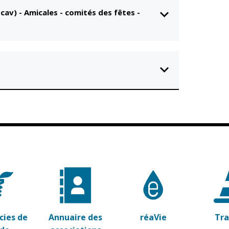
Ocav)
-
Amicales - comités des fêtes -
ies de
Annuaire des
réaVie
Tr