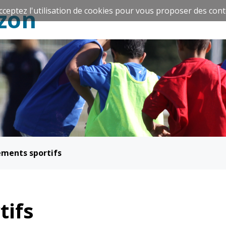
zon
cceptez l'utilisation de cookies pour vous proposer des cont
Espace Famille
Réavie
ements sportifs
Santé et
Culture et
solidarité
Sport
tifs
CCAS
Culture