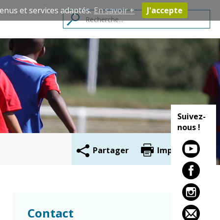
enus et services adaptés.
En savoir +
J'accepte
Contacts
Suivez-
nous !
Partager
Imprimer
Cadre de vie
Vie citoyenne
Environnement
Assises de la
Contact
citoyenneté