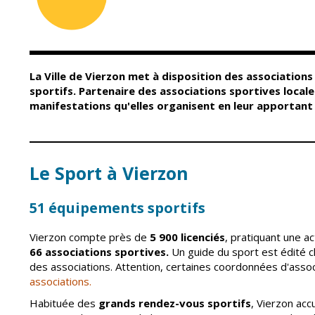
Conseil Municipal
Petite enfance
Relais petite
Services de la Ville
enfance
Marchés publics
Multi-accueil
La Ville de Vierzon met à disposition des associatio
Cimetières
Scolarité
sportifs. Partenaire des associations sportives locales
Titres d'identité
manifestations qu'elles organisent en leur apportant a
Établissements
scolaires
État civil
Accueil avant et
après classe
Élections
Le Sport à Vierzon
Réussite
Jumelages
éducative et
inclusion
51 équipements sportifs
Publication des
actes
Inscriptions
administratifs
scolaires 2026-202
Vierzon compte près de
5 900 licenciés
, pratiquant une ac
Journal municipal
66 associations sportives.
Un guide du sport est édité 
Enfance jeunesse
des associations. Attention, certaines coordonnées d'assoc
Actualités
Centres de loisirs
associations.
Espace jeunes
Agenda
Habituée des
grands rendez-vous sportifs
, Vierzon ac