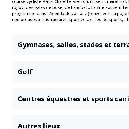
course cycliste Paris-Chalette-Vierzon, un semi-marathon, 
Point informatio
Fil de l'info
jeunesse
rugby, des galas de boxe, de handball... La ville soutient 
programme dans l'Agenda des assos' (renvoi vers la page 
Restauration
nombreuses infrastructures sportives, salles de sports, st
municipale
Gymnases, salles, stades et terr
Golf
Centres équestres et sports can
Autres lieux