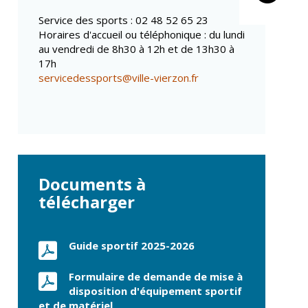
Propreté et
Conseils de
déchets
Service des sports : 02 48 52 65 23
quartiers
Espaces verts
Horaires d'accueil ou téléphonique : du lundi
Conseil municipal
au vendredi de 8h30 à 12h et de 13h30 à
Réglementation
d'enfants
17h
Conseil citoyen
servicedessports@ville-vierzon.fr
Transports
Tranquillité
publique
Renouvellement
urbain
Gare de Vierzon
Documents à
Travaux
télécharger
Refuge canin
Marchés
Guide sportif 2025-2026
Urbanisme et
logement
Formulaire de demande de mise à
disposition d'équipement sportif
Économie et
et de matériel