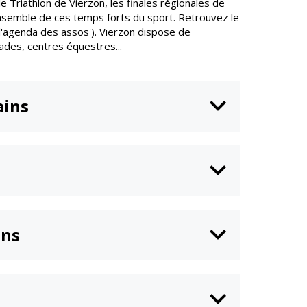
le
n
Triathlon de Vierzon
, les finales régionales de
Équipements
l'ensemble de ces temps forts du sport. Retrouvez le
sportifs
l'agenda des assos'). Vierzon dispose de
ades, centres équestres...
Associations
Annuaire des
associations
Démarches des
ains
associations
ins