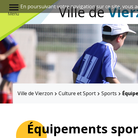
r
Ville de
Vier
En poursuivant votre navigation sur ce site, vous a
Menu
Annuaire des associations
Ville de Vierzon
Culture et Sport
Sports
Équip
Mairie
Enfance et
éducation
Équipements spor
Élus
Guichet unique