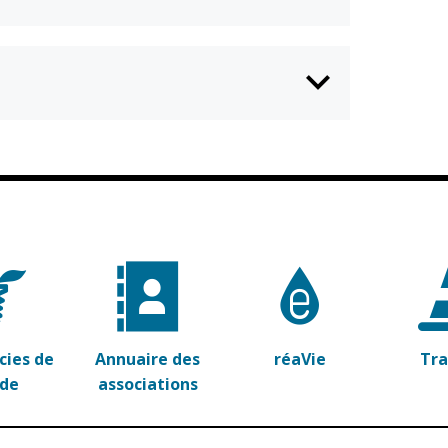
ies de
Annuaire des
réaVie
Tr
rde
associations