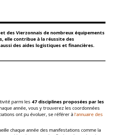
Conseil
Espace Maurice
d'administration
Rollinat
Accueil de jour
Théâtre Mac-Nab
/ La Décale
L'EHPAD
Estivales
Autonomie
ns et des Vierzonnais de nombreux équipements
seniors
Conservatoire
, elle contribue à la réussite des
Ateliers arts
ussi des aides logistiques et financières.
Santé
plastiques
Centre de santé
Médiathèque
Contrat local de
Musée
santé
Not'île
Établissements
Découvrir
de soins
Vierzon
Pharmacies de
Archives du
7
tivité parmi les
47 disciplines proposées par les
garde
vendredi
chaque année, vous y trouverez les coordonnées
iations ont pu évoluer, se référer à
l'annuaire des
Sports
Piscine Charles
Moreira
cueille chaque année des manifestations comme la