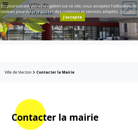
r
Ville de
En poursuivant votre navigation sur ce site, vous acceptez l'utilisation de
Menu
Vierzon
cookies pour vous proposer des contenus et services adaptés.
En savoir
+
J'accepte
Annuaire des
associations
Espace
Famille
Ville de Vierzon
Contacter la Mairie
Réavie
Contacts
Contacter la mairie
Mairie
Enfance et
éducation