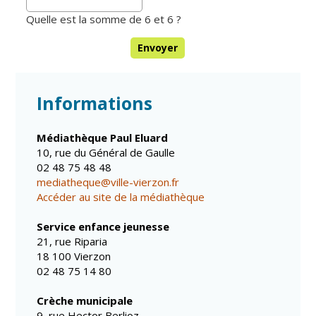
Vierzon
Pharmacies de
Quelle est la somme de 6 et 6 ?
garde
Archives du
Envoyer
vendredi
Sports
Informations
Piscine Charles
Moreira
Médiathèque Paul Eluard
Équipements
10, rue du Général de Gaulle
sportifs
02 48 75 48 48
mediatheque@ville-vierzon.fr
Associations
Accéder au site de la médiathèque
Annuaire des
Service enfance jeunesse
associations
21, rue Riparia
Démarches
18 100 Vierzon
des
02 48 75 14 80
associations
Crèche municipale
9, rue Hector Berlioz