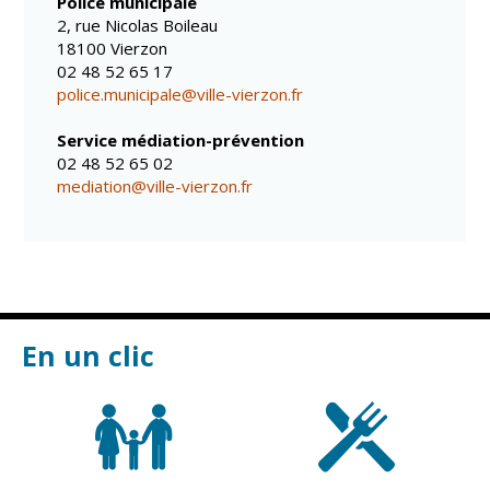
Police municipale
Gare de Vierzon
2, rue Nicolas Boileau
Travaux
18100 Vierzon
02 48 52 65 17
Refuge canin
police.municipale@ville-vierzon.fr
Marchés
Service médiation-prévention
02 48 52 65 02
Urbanisme et
mediation@ville-vierzon.fr
logement
Économie et
commerce
Réseau de
chaleur urbain
En un clic