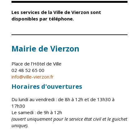
Les services de la Ville de Vierzon sont
Élus
Guichet unique
disponibles par téléphone.
Conseil
Petite enfance
Municipal
Relais petite
enfance
Services de la
Mairie de Vierzon
Ville
Multi-accueil
Marchés
Place de l’Hôtel de Ville
publics
Scolarité
02 48 52 65 00
info@ville-vierzon.fr
Établissements
Cimetières
scolaires
Horaires d'ouvertures
Titres
Accueil avant
d'identité
Du lundi au vendredi : de 8h à 12h et de 13h30 à
et après classe
17h30
État civil
Le samedi : de 9h à 12h
Réussite
Élections
(ouvert uniquement pour le service état civil et le guichet
éducative et
unique).
inclusion
Jumelages