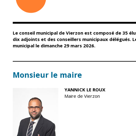
Conseil Municipal
Petite enfance
Relais petite
Services de la Ville
enfance
Marchés publics
Multi-accueil
Le conseil municipal de Vierzon est composé de 35 élu
Cimetières
Scolarité
dix adjoints et des conseillers municipaux délégués. L
Titres d'identité
municipal le dimanche 29 mars 2026.
Établissements
scolaires
État civil
Accueil avant et
après classe
Élections
Monsieur le maire
Réussite
Jumelages
éducative et
inclusion
Publication des
YANNICK LE ROUX
actes
Maire de Vierzon
Inscriptions
administratifs
scolaires 2026-202
Journal municipal
Enfance jeunesse
Actualités
Centres de loisirs
Espace jeunes
Agenda