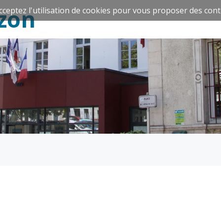
zon
cceptez l'utilisation de cookies pour vous proposer des cont
Espace Famille
Réavie
Santé et
Culture et
solidarité
Sport
CCAS
Culture