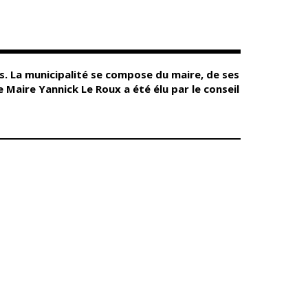
Conseil
Espace Maurice
d'administration
Rollinat
Accueil de jour
Théâtre Mac-Nab
/ La Décale
L'EHPAD
Estivales
Autonomie
s. La municipalité se compose du maire, de ses
seniors
Conservatoire
e Maire Yannick Le Roux a été élu par le conseil
Ateliers arts
Santé
plastiques
Centre de santé
Médiathèque
Contrat local de
Musée
santé
Not'île
Établissements
Découvrir
de soins
Vierzon
Pharmacies de
Archives du
7
garde
vendredi
Sports
Piscine Charles
Moreira