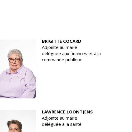
n
Équipements
sportifs
Associations
Annuaire des
associations
BRIGITTE COCARD
Démarches des
Adjointe au maire
associations
déléguée aux finances et à la
commande publique
LAWRENCE LOONTJENS
Adjointe au maire
déléguée à la santé