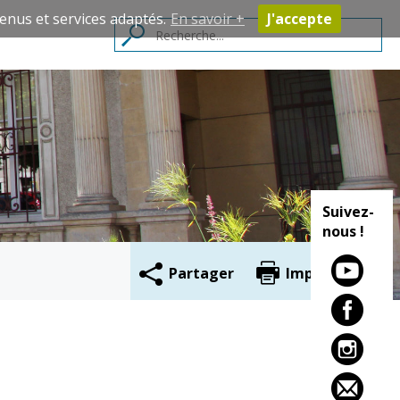
enus et services adaptés.
En savoir +
J'accepte
Contacts
Suivez-
nous !
Partager
Imprimer
Cadre de vie
Vie citoyenne
Environnement
Assises de la
citoyenneté