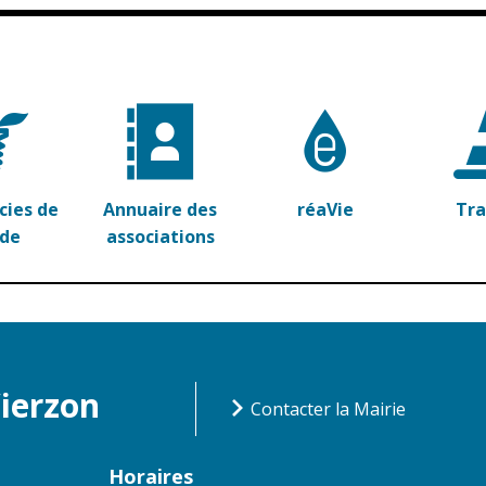
ies de
Annuaire des
réaVie
Tr
rde
associations
Vierzon
Contacter la Mairie
Horaires