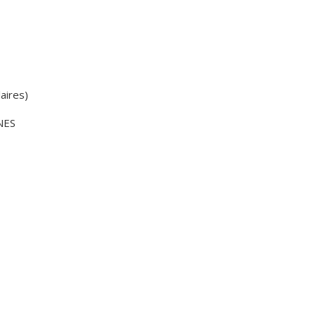
n
Équipements
sportifs
Associations
Annuaire des
associations
aires)
Démarches des
associations
UNES