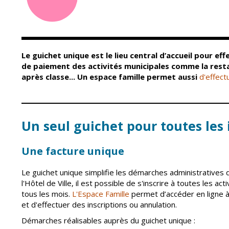
Conseil Municipal
Petite enfance
Relais petite
Services de la Ville
enfance
Marchés publics
Multi-accueil
Le guichet unique est le lieu central d’accueil pour ef
Cimetières
Scolarité
de paiement des activités municipales comme la restau
Titres d'identité
après classe... Un espace famille permet aussi
d'effect
Établissements
scolaires
État civil
Accueil avant et
après classe
Élections
Un seul guichet pour toutes les 
Réussite
Jumelages
éducative et
inclusion
Une facture unique
Publication des
actes
Inscriptions
administratifs
scolaires 2026-202
Le guichet unique simplifie les démarches administratives d
Journal municipal
l'Hôtel de Ville, il est possible de s'inscrire à toutes les ac
Enfance jeunesse
tous les mois.
L'Espace Famille
permet d’accéder en ligne à 
Actualités
Centres de loisirs
et d'effectuer des inscriptions ou annulation.
Espace jeunes
Agenda
Démarches réalisables auprès du guichet unique :