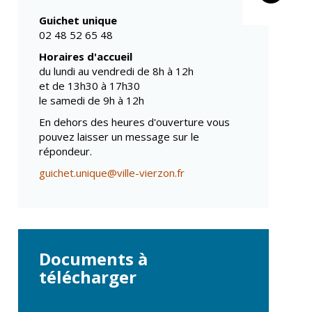
Propreté et
Conseils de
déchets
Guichet unique
quartiers
Espaces verts
02 48 52 65 48
Conseil municipal
Réglementation
d'enfants
Horaires d'accueil
du lundi au vendredi de 8h à 12h
Conseil citoyen
Transports
et de 13h30 à 17h30
le samedi de 9h à 12h
Tranquillité
publique
En dehors des heures d'ouverture vous
pouvez laisser un message sur le
Renouvellement
urbain
répondeur.
Gare de Vierzon
guichet.unique@ville-vierzon.fr
Travaux
Refuge canin
Marchés
Documents à
Urbanisme et
télécharger
logement
Économie et