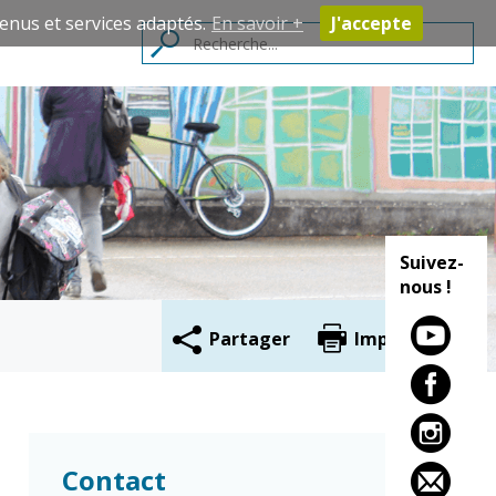
enus et services adaptés.
En savoir +
J'accepte
Contacts
Suivez-
nous !
Partager
Imprimer
Cadre de vie
Vie citoyenne
Environnement
Assises de la
Contact
citoyenneté