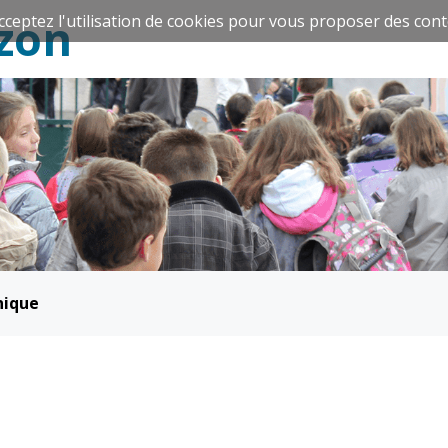
zon
cceptez l'utilisation de cookies pour vous proposer des cont
Espace Famille
Réavie
nique
Santé et
Culture et
solidarité
Sport
CCAS
Culture