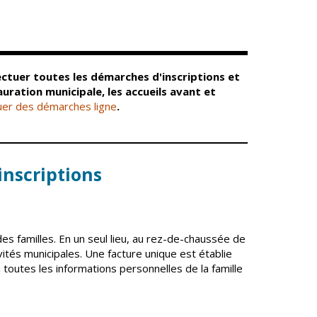
Conseil
Espace Maurice
d'administration
Rollinat
Accueil de jour
Théâtre Mac-Nab
/ La Décale
L'EHPAD
Estivales
Autonomie
fectuer toutes les démarches d'inscriptions et
seniors
Conservatoire
ration municipale, les accueils avant et
Ateliers arts
uer des démarches ligne
.
Santé
plastiques
Centre de santé
Médiathèque
Contrat local de
Musée
santé
inscriptions
Not'île
Établissements
Découvrir
de soins
Vierzon
Pharmacies de
Archives du
7
es familles. En un seul lieu, au rez-de-chaussée de
garde
vendredi
tivités municipales. Une facture unique est établie
toutes les informations personnelles de la famille
Sports
Piscine Charles
Moreira