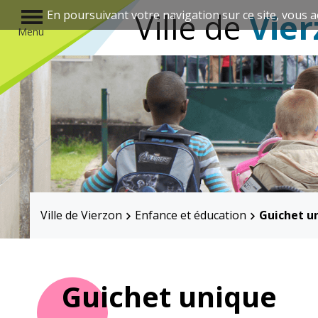
r
Ville de
Vier
En poursuivant votre navigation sur ce site, vous a
Menu
Annuaire des associations
Ville de Vierzon
Enfance et éducation
Guichet u
Mairie
Enfance et
éducation
Guichet unique
Élus
Guichet unique