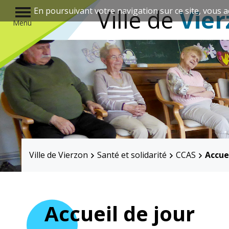
r
Ville de
Vier
En poursuivant votre navigation sur ce site, vous a
Menu
Annuaire des associations
Ville de Vierzon
Santé et solidarité
CCAS
Accue
Mairie
Enfance et
éducation
Accueil de jour
Élus
Guichet unique