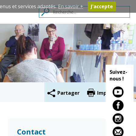
enus et services adaptés.
En savoir +
J'accepte
Contacts
Suivez-
nous !
Partager
Imprimer
Cadre de vie
Vie citoyenne
Environnement
Assises de la
Contact
citoyenneté