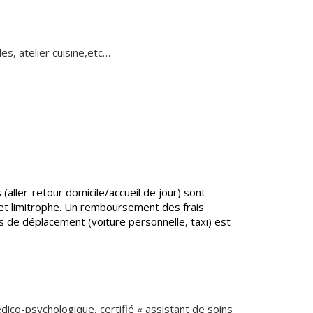
n
Équipements
sportifs
Associations
les, atelier cuisine,etc…
Annuaire des
associations
Démarches des
associations
(aller-retour domicile/accueil de jour) sont
 et limitrophe. Un remboursement des frais
 de déplacement (voiture personnelle, taxi) est
médico-psychologique, certifié « assistant de soins