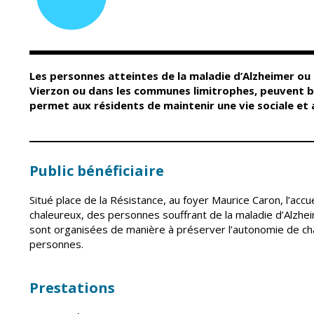
Conseil Municipal
Petite enfance
Relais petite
Services de la Ville
enfance
Marchés publics
Multi-accueil
Les personnes atteintes de la maladie d’Alzheimer ou
Cimetières
Scolarité
Vierzon ou dans les communes limitrophes, peuvent béné
Titres d'identité
permet aux résidents de maintenir une vie sociale et 
Établissements
scolaires
État civil
Accueil avant et
après classe
Élections
Public bénéficiaire
Réussite
Jumelages
éducative et
inclusion
Situé place de la Résistance, au foyer Maurice Caron, l’accuei
Publication des
chaleureux, des personnes souffrant de la maladie d’Alzhe
actes
Inscriptions
administratifs
sont organisées de manière à préserver l’autonomie de ch
scolaires 2026-202
personnes.
Journal municipal
Enfance jeunesse
Actualités
Centres de loisirs
Prestations
Espace jeunes
Agenda