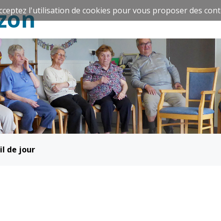
zon
cceptez l'utilisation de cookies pour vous proposer des cont
Espace Famille
Réavie
il de jour
Santé et
Culture et
solidarité
Sport
CCAS
Culture