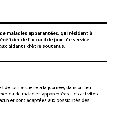
Conseil
Espace Maurice
d'administration
Rollinat
Accueil de jour
Théâtre Mac-Nab
/ La Décale
L'EHPAD
Estivales
Autonomie
 de maladies apparentées, qui résident à
seniors
Conservatoire
ficier de l’accueil de jour. Ce service
Ateliers arts
aux aidants d'être soutenus.
Santé
plastiques
Centre de santé
Médiathèque
Contrat local de
Musée
santé
Not'île
Établissements
Découvrir
de soins
l de jour accueille à la journée, dans un lieu
Vierzon
imer ou de maladies apparentées. Les activités
Pharmacies de
Archives du
acun et sont adaptées aux possibilités des
7
garde
vendredi
Sports
Piscine Charles
Moreira