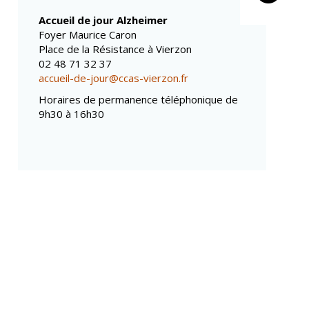
Propreté et
Conseils de
déchets
Accueil de jour Alzheimer
quartiers
Espaces verts
Foyer Maurice Caron
Conseil municipal
Place de la Résistance à Vierzon
Réglementation
d'enfants
02 48 71 32 37
Conseil citoyen
accueil-de-jour@ccas-vierzon.fr
Transports
Horaires de permanence téléphonique de
Tranquillité
9h30 à 16h30
publique
Renouvellement
urbain
Gare de Vierzon
Travaux
Refuge canin
Marchés
Urbanisme et
logement
Économie et