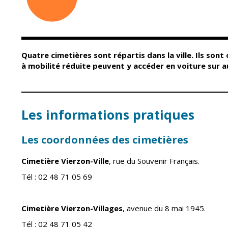
Conseil Municipal
Petite enfance
Relais petite
Services de la Ville
enfance
Marchés publics
Multi-accueil
Quatre cimetières sont répartis dans la ville. Ils sont
Cimetières
Scolarité
à mobilité réduite peuvent y accéder en voiture sur au
Titres d'identité
Établissements
scolaires
État civil
Accueil avant et
après classe
Les informations pratiques
Élections
Réussite
Jumelages
éducative et
Les coordonnées des cimetières
inclusion
Publication des
actes
Cimetière Vierzon-Ville
, rue du Souvenir Français.
Inscriptions
administratifs
scolaires 2026-202
Tél : 02 48 71 05 69
Journal municipal
Enfance jeunesse
Actualités
Centres de loisirs
Cimetière Vierzon-Villages
, avenue du 8 mai 1945.
Espace jeunes
Agenda
Tél : 02 48 71 05 42