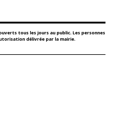
Conseil
Espace Maurice
d'administration
Rollinat
Accueil de jour
Théâtre Mac-Nab
/ La Décale
L'EHPAD
Estivales
Autonomie
 ouverts tous les jours au public. Les personnes
seniors
Conservatoire
torisation délivrée par la mairie.
Ateliers arts
Santé
plastiques
Centre de santé
Médiathèque
Contrat local de
Musée
santé
Not'île
Établissements
Découvrir
de soins
Vierzon
Pharmacies de
Archives du
7
garde
vendredi
Sports
Piscine Charles
Moreira