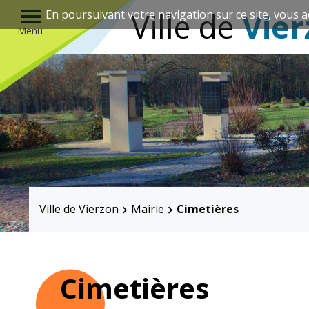
r
Ville de
Vier
En poursuivant votre navigation sur ce site, vous a
Menu
Annuaire des associations
Ville de Vierzon
Mairie
Cimetières
Mairie
Enfance et
éducation
Cimetières
Élus
Guichet unique