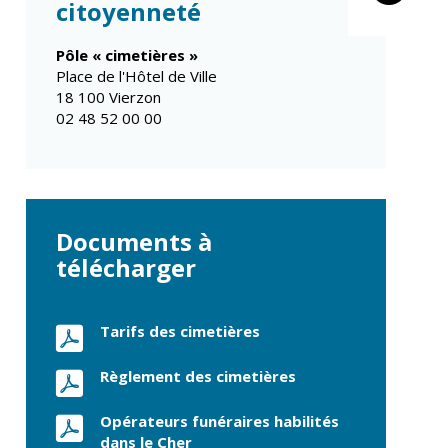
Propreté et
citoyenneté
Conseils de
déchets
quartiers
Espaces verts
Pôle « cimetières »
Conseil municipal
Réglementation
d'enfants
Place de l'Hôtel de Ville
18 100 Vierzon
Conseil citoyen
Transports
02 48 52 00 00
Tranquillité
publique
Renouvellement
urbain
Documents à
Gare de Vierzon
télécharger
Travaux
Refuge canin
Tarifs des cimetières
Marchés
Règlement des cimetières
Urbanisme et
logement
Opérateurs funéraires habilités
Économie et
dans le Cher