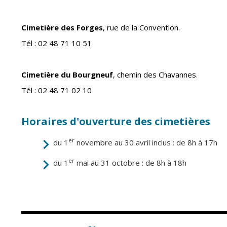
Point informatio
Fil de l'info
jeunesse
Cimetière des Forges
, rue de la Convention.
Restauration
municipale
Tél : 02 48 71 10 51
Cimetière du Bourgneuf
, chemin des Chavannes.
Tél : 02 48 71 02 10
Horaires d'ouverture des cimetières
er
du 1
novembre au 30 avril inclus : de 8h à 17h
er
du 1
mai au 31 octobre : de 8h à 18h