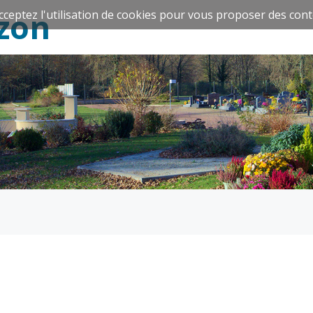
zon
cceptez l'utilisation de cookies pour vous proposer des cont
Espace Famille
Réavie
Santé et
Culture et
solidarité
Sport
CCAS
Culture