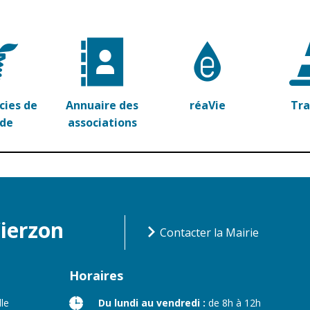
ies de
Annuaire des
réaVie
Tr
rde
associations
Vierzon
Contacter la Mairie
Horaires
lle
Du lundi au vendredi :
de 8h à 12h