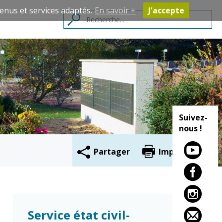
enus et services adaptés.
En savoir +
J'accepte
Contacts
Suivez-
nous !
Partager
Imprimer
Cadre de vie
Vie citoyenne
Environnement
Assises de la
Service état civil-
citoyenneté