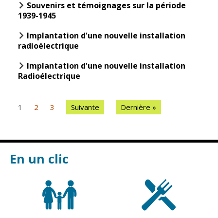
Souvenirs et témoignages sur la période
1939-1945
CCAS
Culture
Conseil
Espace
Implantation d'une nouvelle installation
d'administration
Maurice
radioélectrique
Rollinat
Accueil de jour
Implantation d'une nouvelle installation
Théâtre Mac-
Radioélectrique
L'EHPAD
Nab / La
Décale
Autonomie
seniors
Estivales
1
2
3
Suivante
Dernière »
Conservatoire
Santé
Ateliers arts
Centre de
plastiques
santé
En un clic
Médiathèque
Contrat local
de santé
Musée
Établissements
Not'île
de soins
Découvrir