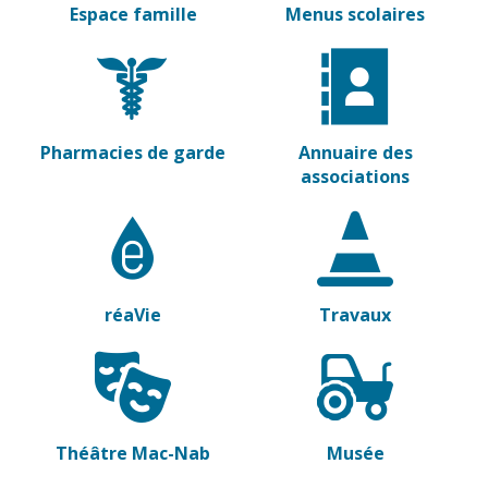
Espace famille
Menus scolaires
Vierzon
Pharmacies de
garde
Archives du
vendredi
Sports
Pharmacies de garde
Annuaire des
Piscine Charles
associations
Moreira
Équipements
sportifs
Associations
réaVie
Travaux
Annuaire des
associations
Démarches
des
associations
Théâtre Mac-Nab
Musée