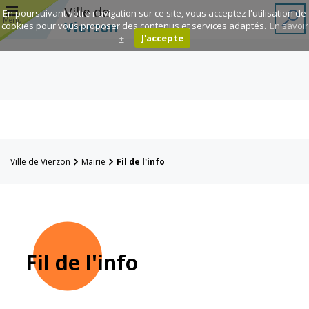
r
Ville de
En poursuivant votre navigation sur ce site, vous acceptez l'utilisation de
Menu
Vierzon
cookies pour vous proposer des contenus et services adaptés.
En savoir
+
J'accepte
Annuaire des
associations
Espace
Famille
Ville de Vierzon
Mairie
Fil de l'info
Réavie
Contacts
Fil de l'info
Mairie
Enfance et
éducation