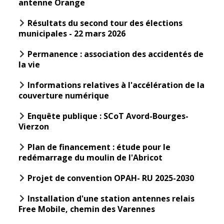
antenne Orange
Inscriptions
Publication des
scolaires 2026-
actes
Résultats du second tour des élections
2027
administratifs
municipales - 22 mars 2026
Enfance
Journal
jeunesse
municipal
Permanence : association des accidentés de
la vie
Centres de
Actualités
loisirs
Informations relatives à l'accélération de la
Agenda
Espace jeunes
couverture numérique
Fil de l'info
Point
Enquête publique : SCoT Avord-Bourges-
information
Vierzon
jeunesse
Plan de financement : étude pour le
Restauration
redémarrage du moulin de l'Abricot
municipale
Projet de convention OPAH- RU 2025-2030
Santé et
Culture et
Installation d'une station antennes relais
solidarité
Sport
Free Mobile, chemin des Varennes