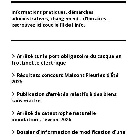
Informations pratiques, démarches
Élus
Guichet unique
administratives, changements d’horaires...
Retrouvez ici tout le fil de l'info.
Conseil
Petite enfance
Municipal
Relais petite
enfance
Services de la
Ville
Multi-accueil
Arrêté sur le port obligatoire du casque en
Marchés
trottinette électrique
publics
Scolarité
Résultats concours Maisons Fleuries d'Été
Établissements
Cimetières
2026
scolaires
Titres
Publication d’arrêtés relatifs à des biens
Accueil avant
d'identité
sans maître
et après classe
État civil
Réussite
Arrêté de catastrophe naturelle
Élections
éducative et
inondations février 2026
inclusion
Jumelages
Dossier d'information de modification d'une