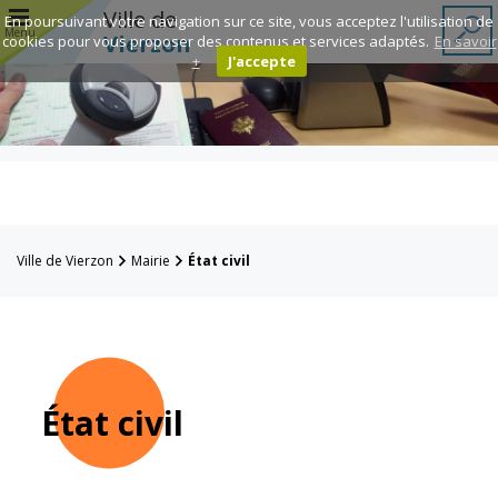
r
Ville de
En poursuivant votre navigation sur ce site, vous acceptez l'utilisation de
Menu
Vierzon
cookies pour vous proposer des contenus et services adaptés.
En savoir
+
J'accepte
Annuaire des
associations
Espace
Famille
Ville de Vierzon
Mairie
État civil
Réavie
Contacts
État civil
Mairie
Enfance et
éducation