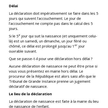
Inscriptions
Publication des
Délai
scolaires 2026-
actes
2027
administratifs
La déclaration doit impérativement se faire dans les 5
jours qui suivent l’accouchement. Le jour de
Enfance
Journal
l’accouchement ne compte pas dans le calcul des 5
jeunesse
municipal
jours.
Centres de
Actualités
e
Si le 5
jour qui suit la naissance (et uniquement celui-
loisirs
là) est un samedi, un dimanche, un jour férié ou
Agenda
Espace jeunes
er
chômé, ce délai est prolongé jusqu’au 1
jour
Fil de l'info
ouvrable suivant.
Point
information
Que se passe-t-il pour une déclaration hors délai ?
jeunesse
Aucune déclaration de naissance ne peut être prise si
vous vous présentez en mairie hors délai. Le
Restauration
procureur de la République est alors saisi afin que le
municipale
Tribunal de Grande Instance prenne un jugement
déclaratif de naissance.
Santé et
Culture et
Le lieu de la déclaration
solidarité
Sport
La déclaration de naissance est faite à la mairie du lieu
de naissance de l'enfant.