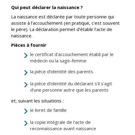
Qui peut déclarer la naissance ?
CCAS
Culture
La naissance est déclarée par toute personne qui
Conseil
Espace
assiste à l’accouchement (en pratique, c’est souvent
d'administration
Maurice
le père). La déclaration permet d’établir l’acte de
Rollinat
naissance.
Accueil de jour
Théâtre Mac-
Pièces à fournir
L'EHPAD
Nab / La
le certificat d'accouchement établi par le
Décale
Autonomie
médecin ou la sage-femme
seniors
Estivales
la pièce d'identité des parents
Conservatoire
Santé
la pièce d'identité du déclarant s'il s'agit
Ateliers arts
Centre de
d'une personne autre que les parents
plastiques
santé
et, suivant les situations :
Médiathèque
Contrat local
de santé
le livret de famille
Musée
Établissements
la copie intégrale de l'acte de
Not'île
de soins
reconnaissance avant naissance
Découvrir