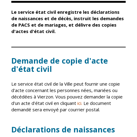
Le service état civil enregistre les déclarations
Élus
Guichet unique
de naissances et de décès, instruit les demandes
de PACS et de mariages, et délivre des copies
Conseil
Petite enfance
d'actes d'état civil.
Municipal
Relais petite
enfance
Services de la
Ville
Multi-accueil
Demande de copie d'acte
Marchés
d'état civil
publics
Scolarité
Établissements
Cimetières
Le service état civil de la Ville peut fournir une copie
scolaires
Titres
d'acte concernant les personnes nées, mariées ou
Accueil avant
d'identité
décédées à Vierzon. Vous pouvez demander la copie
et après classe
d'un acte d'état civil en cliquant
ici.
Le document
État civil
demandé sera envoyé par courrier postal.
Réussite
Élections
éducative et
inclusion
Déclarations de naissances
Jumelages