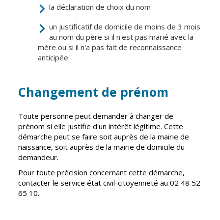
la déclaration de choix du nom
Vierzon
Pharmacies de
garde
Archives du
un justificatif de domicile de moins de 3 mois
vendredi
au nom du père si il n'est pas marié avec la
mère ou si il n'a pas fait de reconnaissance
anticipée
Sports
Piscine Charles
Moreira
Changement de prénom
Équipements
sportifs
Toute personne peut demander à changer de
prénom si elle justifie d'un intérêt légitime. Cette
Associations
démarche peut se faire soit auprès de la mairie de
naissance, soit auprès de la mairie de domicile du
Annuaire des
demandeur.
associations
Pour toute précision concernant cette démarche,
Démarches
contacter le service état civil-citoyenneté au 02 48 52
des
65 10.
associations