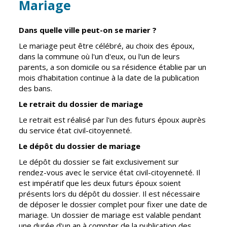
Mariage
Cadre de vie
Vie citoyenne
Dans quelle ville peut-on se marier ?
Le mariage peut être célébré, au choix des époux,
dans la commune où l'un d'eux, ou l'un de leurs
Environnement
Assises de la
parents, a son domicile ou sa résidence établie par un
citoyenneté
Propreté et
mois d'habitation continue à la date de la publication
déchets
des bans.
Conseils de
quartiers
Le retrait du dossier de mariage
Espaces verts
Conseil
Le retrait est réalisé par l'un des futurs époux auprès
Réglementation
municipal
du service état civil-citoyenneté.
d'enfants
Transports
Le dépôt du dossier de mariage
Conseil citoyen
Le dépôt du dossier se fait exclusivement sur
Tranquillité
rendez-vous avec le service état civil-citoyenneté. Il
publique
est impératif que les deux futurs époux soient
présents lors du dépôt du dossier. Il est nécessaire
Renouvellement
de déposer le dossier complet pour fixer une date de
urbain
mariage. Un dossier de mariage est valable pendant
une durée d'un an à compter de la publication des