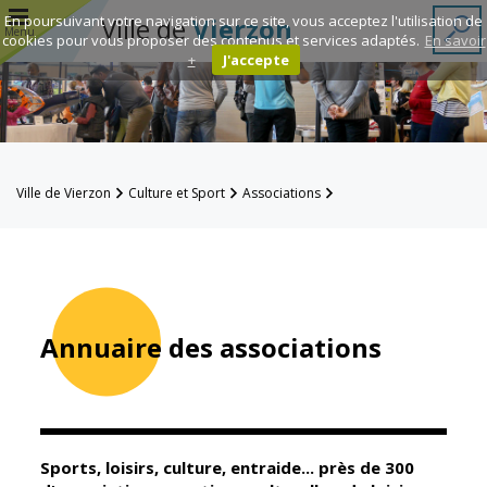
r
En poursuivant votre navigation sur ce site, vous acceptez l'utilisation de
Ville de
Vierzon
Menu
cookies pour vous proposer des contenus et services adaptés.
En savoir
+
J'accepte
Annuaire des
associations
Espace
Ville de Vierzon
Culture et Sport
Associations
Famille
Annuaire des associations
Réavie
Contacts
Annuaire des associations
Mairie
Enfance et
éducation
Sports, loisirs, culture, entraide... près de 300