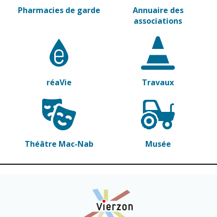
Vierzon
Pharmacies de
Pharmacies de garde
Annuaire des
garde
associations
Archives du
vendredi
Sports
Piscine Charles
Moreira
réaVie
Travaux
Équipements
sportifs
Associations
Annuaire des
Théâtre Mac-Nab
Musée
associations
Démarches
des
associations