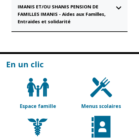
IMANIS ET/OU SHANIS PENSION DE
CCAS
Culture
FAMILLES IMANIS
-
Aides aux Familles,
Conseil
Espace
Entraides et solidarité
d'administration
Maurice
Rollinat
Accueil de jour
Théâtre Mac-
L'EHPAD
Nab / La
Décale
Autonomie
En un clic
seniors
Estivales
Conservatoire
Santé
Ateliers arts
Centre de
plastiques
santé
Médiathèque
Contrat local
Espace famille
Menus scolaires
de santé
Musée
Établissements
Not'île
de soins
Découvrir