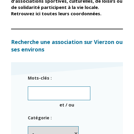
d'associations sportives, culturelles, de loisirs ou
de solidarité participent à la vie locale.
Retrouvez ici toutes leurs coordonnées.
Élus
Guichet unique
Conseil
Petite enfance
Municipal
Relais petite
enfance
Services de la
Recherche une association sur Vierzon ou
Ville
ses environs
Multi-accueil
Marchés
publics
Scolarité
Établissements
Cimetières
Mots-clés :
scolaires
Titres
Accueil avant
d'identité
et après classe
État civil
et / ou
Réussite
Élections
éducative et
Catégorie :
inclusion
Jumelages