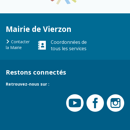
Cadre de vie
Vie citoyenne
Mairie de Vierzon
Environnement
Assises de la
citoyenneté
Propreté et
Contacter
Coordonnées de
déchets
la Mairie
tous les services
Conseils de
quartiers
Espaces verts
Conseil
Réglementation
municipal
Restons connectés
d'enfants
Transports
Retrouvez-nous sur :
Conseil citoyen
Tranquillité
publique
Renouvellement
urbain