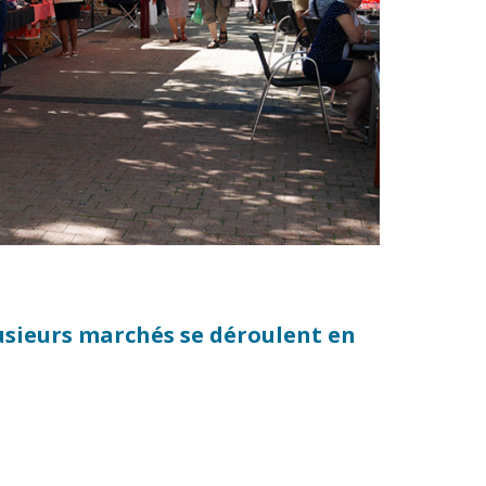
n
Équipements
sportifs
Associations
Annuaire des
associations
Démarches des
associations
usieurs marchés se déroulent en