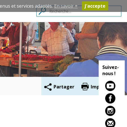
enus et services adaptés.
En savoir +
J'accepte
Contacts
Suivez-
nous !
Partager
Imprimer
Cadre de vie
Vie citoyenne
Environnement
Assises de la
citoyenneté