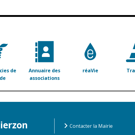
ies de
Annuaire des
réaVie
Tr
rde
associations
Vierzon
Contacter la Mairie