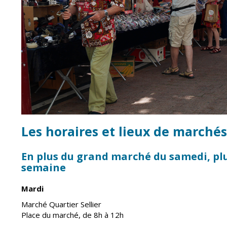
Point informatio
Fil de l'info
jeunesse
Restauration
municipale
Les horaires et lieux de marchés
En plus du grand marché du samedi, pl
semaine
Mardi
Marché Quartier Sellier
Place du marché, de 8h à 12h