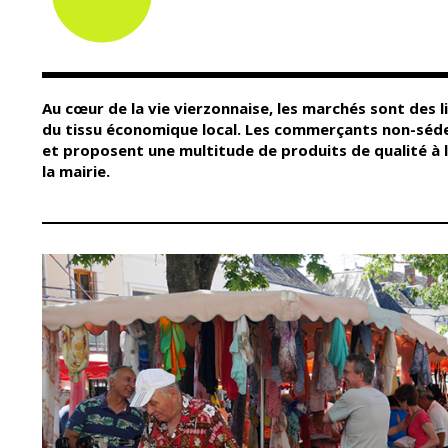
Conseil Municipal
Petite enfance
Relais petite
Services de la Ville
enfance
Marchés publics
Multi-accueil
Au cœur de la vie vierzonnaise, les marchés sont des l
Cimetières
Scolarité
du tissu économique local. Les commerçants non-séde
Titres d'identité
et proposent une multitude de produits de qualité à 
Établissements
scolaires
la mairie.
État civil
Accueil avant et
après classe
Élections
Réussite
Jumelages
éducative et
inclusion
Publication des
actes
Inscriptions
administratifs
scolaires 2026-202
Journal municipal
Enfance jeunesse
Actualités
Centres de loisirs
Espace jeunes
Agenda