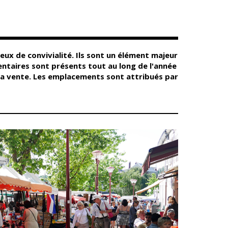
Conseil
Espace Maurice
d'administration
Rollinat
Accueil de jour
Théâtre Mac-Nab
/ La Décale
L'EHPAD
Estivales
Autonomie
ieux de convivialité. Ils sont un élément majeur
seniors
Conservatoire
ntaires sont présents tout au long de l'année
Ateliers arts
la vente. Les emplacements sont attribués par
Santé
plastiques
Centre de santé
Médiathèque
Contrat local de
Musée
santé
Not'île
Établissements
Découvrir
de soins
Vierzon
Pharmacies de
Archives du
7
garde
vendredi
Sports
Piscine Charles
Moreira