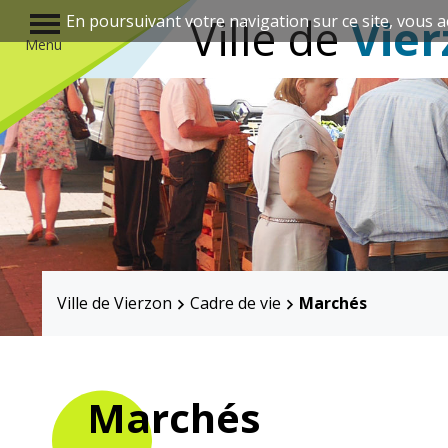
r
Ville de
Vier
En poursuivant votre navigation sur ce site, vous a
Menu
Annuaire des associations
Ville de Vierzon
Cadre de vie
Marchés
Mairie
Enfance et
éducation
Marchés
Élus
Guichet unique