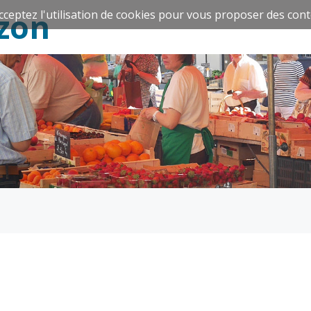
zon
cceptez l'utilisation de cookies pour vous proposer des cont
Espace Famille
Réavie
Santé et
Culture et
solidarité
Sport
CCAS
Culture