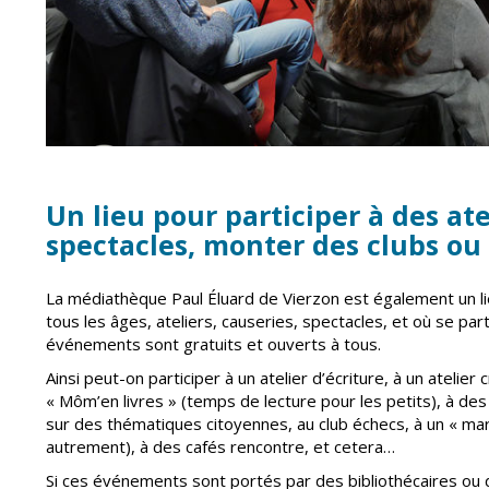
Un lieu pour participer à des atel
spectacles, monter des clubs o
La médiathèque Paul Éluard de Vierzon est également un li
tous les âges, ateliers, causeries, spectacles, et où se pa
événements sont gratuits et ouverts à tous.
Ainsi peut-on participer à un atelier d’écriture, à un atelie
« Môm’en livres » (temps de lecture pour les petits), à de
sur des thématiques citoyennes, au club échecs, à un « ma
autrement), à des cafés rencontre, et cetera…
Si ces événements sont portés par des bibliothécaires ou de