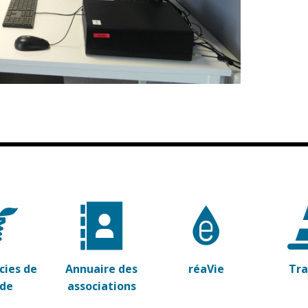
ies de
Annuaire des
réaVie
Tr
rde
associations