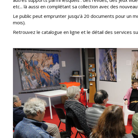
autres supports parmi lesquels : des revues, des jeux vidéo
Point informatio
Fil de l'info
jeunesse
etc... là aussi en complétant sa collection avec des nouveau
Le public peut emprunter jusqu’à 20 documents pour un mois
Restauration
mois).
municipale
Retrouvez le catalogue en ligne et le détail des services sur