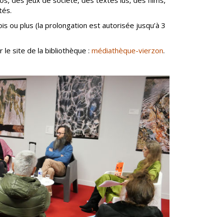
s, des jeux de société, des textes lus, des films,
n
Équipements
tés.
sportifs
 ou plus (la prolongation est autorisée jusqu’à 3
Associations
Annuaire des
 le site de la bibliothèque :
médiathèque-vierzon
.
associations
Démarches des
associations