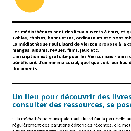
Conseil Municipal
Petite enfance
Relais petite
Services de la Ville
enfance
Marchés publics
Multi-accueil
Les médiathèques sont des lieux ouverts à tous, et qu
Cimetières
Scolarité
Tables, chaises, banquettes, ordinateurs etc. sont mis
Titres d'identité
La médiathèque Paul Éluard de Vierzon propose à la co
Établissements
scolaires
mangas, albums, revues, films, jeux etc.
État civil
L’inscription est gratuite pour les Vierzonnais – ainsi
Accueil avant et
bénéficiant d’un minima social, quel que soit leur lieu
après classe
Élections
documents.
Réussite
Jumelages
éducative et
inclusion
Publication des
actes
Inscriptions
Un lieu pour découvrir des livres
administratifs
scolaires 2026-202
consulter des ressources, se pos
Journal municipal
Enfance jeunesse
Actualités
Centres de loisirs
Si la médiathèque municipale Paul Éluard fait la part belle au
Espace jeunes
Agenda
régulièrement des parutions éditoriales récentes, elle me