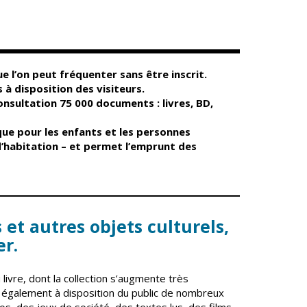
Conseil
Espace Maurice
d'administration
Rollinat
Accueil de jour
Théâtre Mac-Nab
/ La Décale
L'EHPAD
Estivales
Autonomie
e l’on peut fréquenter sans être inscrit.
seniors
Conservatoire
 à disposition des visiteurs.
Ateliers arts
nsultation 75 000 documents : livres, BD,
Santé
plastiques
 que pour les enfants et les personnes
Centre de santé
Médiathèque
 d’habitation – et permet l’emprunt des
Contrat local de
Musée
santé
Not'île
Établissements
Découvrir
de soins
Vierzon
 et autres objets culturels,
Pharmacies de
Archives du
7
garde
vendredi
er.
Sports
 livre, dont la collection s’augmente très
Piscine Charles
t également à disposition du public de nombreux
Moreira