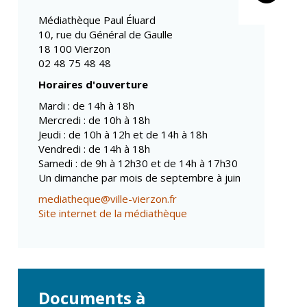
Propreté et
Conseils de
déchets
Médiathèque Paul Éluard
quartiers
Espaces verts
10, rue du Général de Gaulle
Conseil municipal
18 100 Vierzon
Réglementation
d'enfants
02 48 75 48 48
Conseil citoyen
Transports
Horaires d'ouverture
Tranquillité
Mardi : de 14h à 18h
publique
Mercredi : de 10h à 18h
Jeudi : de 10h à 12h et de 14h à 18h
Renouvellement
urbain
Vendredi : de 14h à 18h
Samedi : de 9h à 12h30 et de 14h à 17h30
Gare de Vierzon
Un dimanche par mois de septembre à juin
Travaux
mediatheque@ville-vierzon.fr
Site internet de la médiathèque
Refuge canin
Marchés
Urbanisme et
logement
Documents à
Économie et