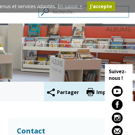
enus et services adaptés.
En savoir +
J'accepte
Contacts
Suivez-
nous !
Partager
Imprimer
Cadre de vie
Vie citoyenne
Environnement
Assises de la
Contact
citoyenneté