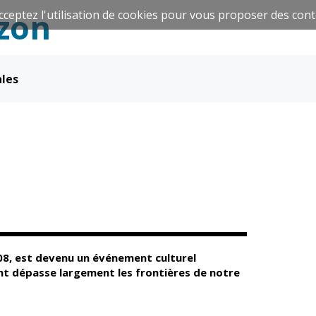
zon
cceptez l'utilisation de cookies pour vous proposer des cont
ales
Espace Famille
Réavie
l
Santé et
Culture et
solidarité
Sport
008, est devenu un événement culturel
t dépasse largement les frontières de notre
CCAS
Culture