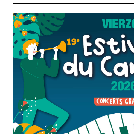
Conseil Municipal
Petite enfance
Relais petite
Services de la Ville
enfance
Marchés publics
Multi-accueil
Cimetières
Scolarité
Titres d'identité
Établissements
scolaires
État civil
Accueil avant et
après classe
Élections
Réussite
Jumelages
éducative et
inclusion
Publication des
actes
Inscriptions
administratifs
scolaires 2026-202
Journal municipal
Enfance jeunesse
Actualités
Centres de loisirs
Espace jeunes
Agenda