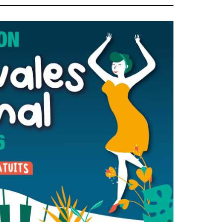
Conseil
Espace Maurice
d'administration
Rollinat
Accueil de jour
Théâtre Mac-Nab
/ La Décale
L'EHPAD
Estivales
Autonomie
seniors
Conservatoire
Ateliers arts
Santé
plastiques
Centre de santé
Médiathèque
Contrat local de
Musée
santé
Not'île
Établissements
Découvrir
de soins
Vierzon
Pharmacies de
Archives du
7
garde
vendredi
Sports
Piscine Charles
Moreira