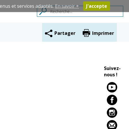
enus et services adaptés.
En savoir +
J'accepte
Partager
Imprimer
Contacts
Suivez-
nous !
Cadre de vie
Vie citoyenne
Environnement
Assises de la
citoyenneté