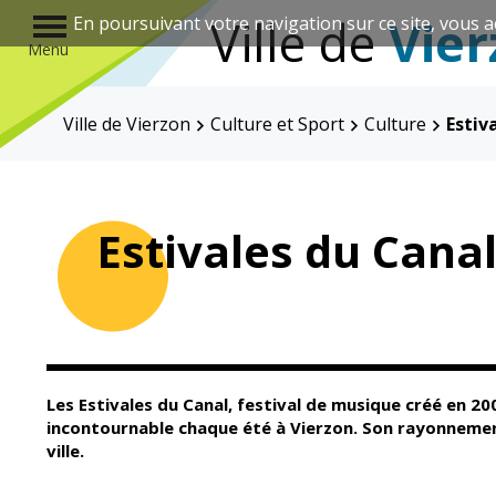
r
Ville de
Vier
En poursuivant votre navigation sur ce site, vous a
Menu
Ville de Vierzon
Culture et Sport
Culture
Estiv
Annuaire des associations
Estivales du Cana
Mairie
Enfance et
éducation
Les Estivales du Canal, festival de musique créé en 2
incontournable chaque été à Vierzon. Son rayonnemen
ville.
Élus
Guichet unique