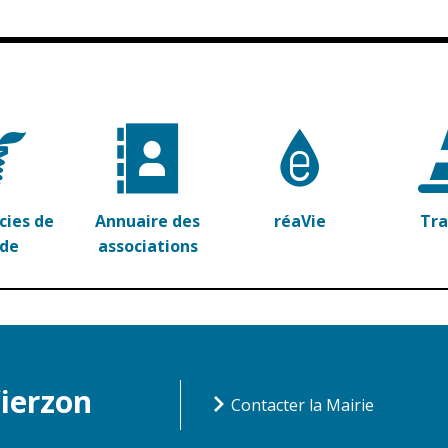
ies de
Annuaire des
réaVie
Tr
rde
associations
Vierzon
Contacter la Mairie