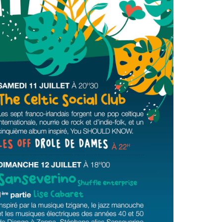
n
Équipements
sportifs
Associations
Annuaire des
associations
Démarches des
associations