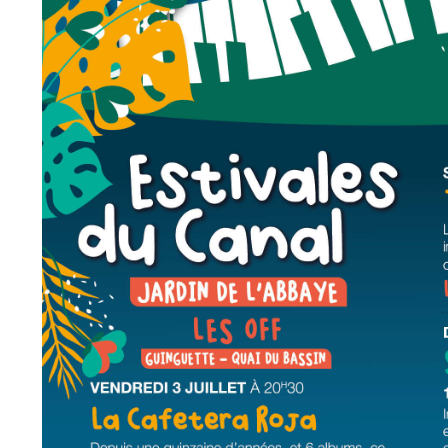
Point informatio
Fil de l'info
jeunesse
Restauration
municipale