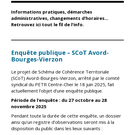
Informations pratiques, démarches
Élus
Guichet unique
administratives, changements d’horaires...
Retrouvez ici tout le fil de l'info.
Conseil
Petite enfance
Municipal
Relais petite
enfance
Services de la
Ville
Enquête publique – SCoT Avord-
Multi-accueil
Bourges-Vierzon
Marchés
publics
Scolarité
Le projet de Schéma de Cohérence Territoriale
Établissements
Cimetières
(SCoT) Avord-Bourges-Vierzon, arrêté par le comité
scolaires
syndical du PETR Centre-Cher le 18 juin 2025, fait
Titres
actuellement l’objet d’une enquête publique.
Accueil avant
d'identité
et après classe
Période de l’enquête : du 27 octobre au 28
État civil
novembre 2025
Réussite
Élections
Pendant toute la durée de cette enquête, un dossier
éducative et
ainsi qu’un registre d’observations seront mis à la
inclusion
Jumelages
disposition du public dans les lieux suivants :