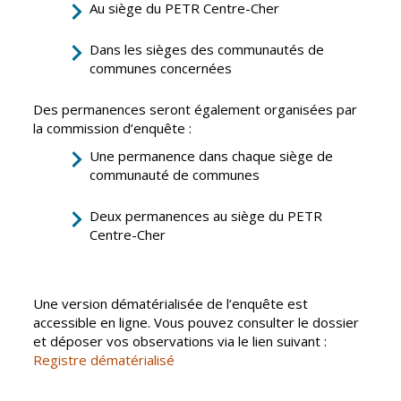
Inscriptions
Publication des
Au siège du PETR Centre-Cher
scolaires 2026-
actes
2027
administratifs
Dans les sièges des communautés de
communes concernées
Enfance
Journal
jeunesse
municipal
Des permanences seront également organisées par
Centres de
Actualités
la commission d’enquête :
loisirs
Agenda
Une permanence dans chaque siège de
Espace jeunes
communauté de communes
Fil de l'info
Point
information
Deux permanences au siège du PETR
jeunesse
Centre-Cher
Restauration
municipale
Une version dématérialisée de l’enquête est
accessible en ligne. Vous pouvez consulter le dossier
et déposer vos observations via le lien suivant :
Santé et
Culture et
Registre dématérialisé
solidarité
Sport