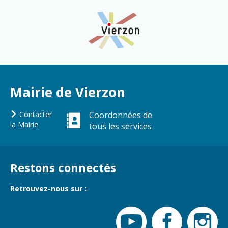
Cadre de vie
Vie citoyenne
Environnement
Assises de la
citoyenneté
Propreté et
déchets
Mairie de Vierzon
Conseils de
quartiers
Espaces verts
Contacter
Coordonnées de
Conseil
Réglementation
la Mairie
tous les services
municipal
d'enfants
Transports
Conseil citoyen
Tranquillité
Restons connectés
publique
Retrouvez-nous sur :
Renouvellement
urbain