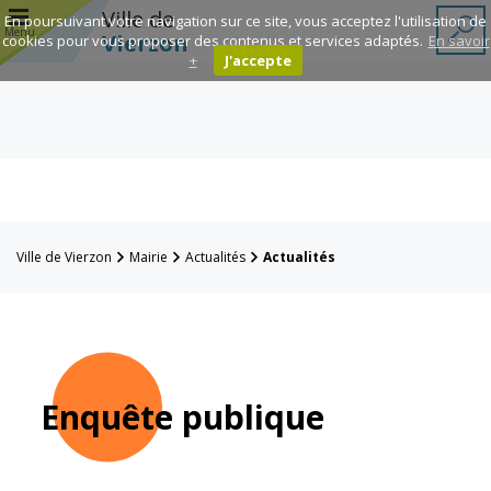
r
Ville de
En poursuivant votre navigation sur ce site, vous acceptez l'utilisation de
Menu
Vierzon
cookies pour vous proposer des contenus et services adaptés.
En savoir
+
J'accepte
Annuaire des
associations
Espace
Famille
Ville de Vierzon
Mairie
Actualités
Actualités
Réavie
Contacts
Enquête publique
Mairie
Enfance et
éducation