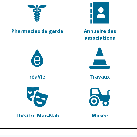
Vierzon
Pharmacies de
garde
Archives du
vendredi
Pharmacies de garde
Annuaire des
Sports
associations
Piscine Charles
Moreira
Équipements
sportifs
réaVie
Travaux
Associations
Annuaire des
associations
Démarches
Théâtre Mac-Nab
Musée
des
associations