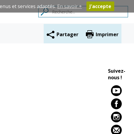
enus et services adaptés.
En savoir +
J'accepte
Partager
Imprimer
Contacts
Suivez-
nous !
Cadre de vie
Vie citoyenne
Environnement
Assises de la
citoyenneté