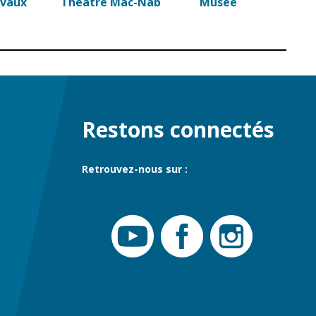
commerce
avaux
Théâtre Mac-Nab
Musée
Réseau de chaleur
urbain
Restons connectés
Retrouvez-nous sur :