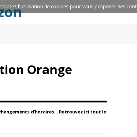
zon
cceptez l'utilisation de cookies pour vous proposer des cont
Espace Famille
Réavie
ation Orange
Santé et
Culture et
solidarité
Sport
hangements d’horaires... Retrouvez ici tout le
CCAS
Culture