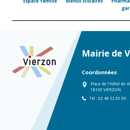
Espace famille
Menus scolaires
Pharmac
Point informatio
Fil de l'info
jeunesse
ga
Restauration
municipale
Mairie de 
Coordonnées
Place de l'Hôtel de Vi
18100 VIERZON
Tél : 02 48 52 65 00