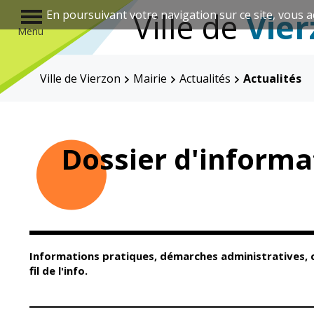
r
Ville de
Vier
En poursuivant votre navigation sur ce site, vous a
Menu
Ville de Vierzon
Mairie
Actualités
Actualités
Annuaire des associations
Dossier d'inform
Mairie
Enfance et
éducation
Informations pratiques, démarches administratives, c
fil de l'info.
Élus
Guichet unique