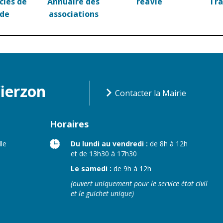
ies de
Annuaire des
réaVie
Tr
n
Équipements
rde
associations
sportifs
Associations
Annuaire des
associations
Démarches des
associations
Vierzon
Contacter la Mairie
Horaires
lle
Du lundi au vendredi :
de 8h à 12h
et de 13h30 à 17h30
Le samedi :
de 9h à 12h
(ouvert uniquement pour le service état civil
et le guichet unique)