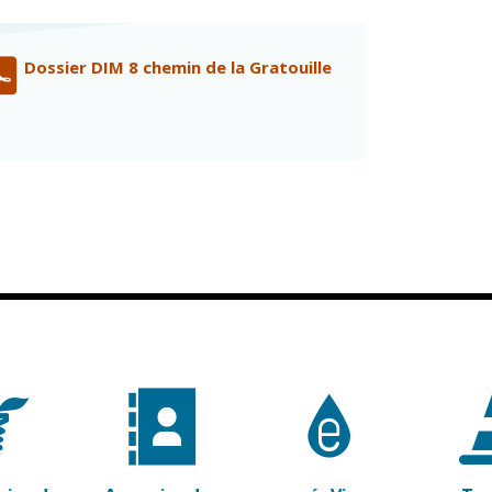
Conseil
Espace Maurice
d'administration
Rollinat
Accueil de jour
Théâtre Mac-Nab
Dossier DIM 8 chemin de la Gratouille
/ La Décale
L'EHPAD
Estivales
Autonomie
seniors
Conservatoire
Ateliers arts
Santé
plastiques
Centre de santé
Médiathèque
Contrat local de
Musée
santé
Not'île
Établissements
Découvrir
de soins
Vierzon
Pharmacies de
Archives du
7
garde
vendredi
Sports
Piscine Charles
Moreira