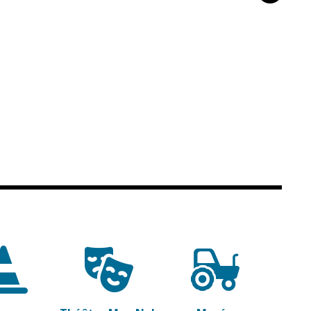
Propreté et
Conseils de
déchets
quartiers
Espaces verts
Conseil municipal
Réglementation
d'enfants
Conseil citoyen
Transports
Tranquillité
publique
Renouvellement
urbain
Gare de Vierzon
Travaux
Refuge canin
Marchés
Urbanisme et
logement
Économie et