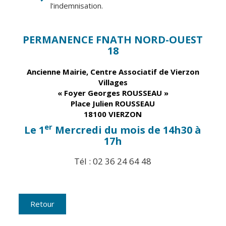
l’indemnisation.
CCAS
Culture
Conseil
Espace
PERMANENCE FNATH NORD-OUEST
d'administration
Maurice
18
Rollinat
Accueil de jour
Ancienne Mairie, Centre Associatif de
Vierzon
Théâtre Mac-
L'EHPAD
Villages
Nab / La
« Foyer Georges ROUSSEAU »
Décale
Autonomie
Place Julien ROUSSEAU
seniors
Estivales
18100 VIERZON
er
Conservatoire
Le 1
Mercredi du mois de 14h30 à
Santé
17h
Ateliers arts
Centre de
plastiques
santé
Tél : 02 36 24 64 48
Médiathèque
Contrat local
de santé
Musée
Établissements
Retour
Not'île
de soins
Découvrir