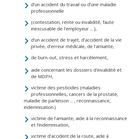
Inscriptions
Publication des
d’un accident du travail ou d’une maladie
scolaires 2026-
actes
professionnelle
2027
administratifs
(contestation, rente ou invalidité, faute
Enfance
Journal
inexcusable de l’employeur ... ),
jeunesse
municipal
d’un accident de trajet, d’accident de la vie
Centres de
Actualités
privée, d’erreur médicale, de l’amiante,
loisirs
Agenda
de burn-out, stress et harcèlement,
Espace jeunes
Fil de l'info
Point
aide concernant les dossiers d’invalidité et
information
de MDPH,
jeunesse
victime des pesticides (maladies
professionnelles, cancers de la prostate,
Restauration
maladie de parkinson ... , reconnaissance,
municipale
indemnisation.)
victime de l’amiante, aide à la reconnaissance
Santé et
Culture et
et l’indemnisation,
solidarité
Sport
victime d’accident de la route, aide à