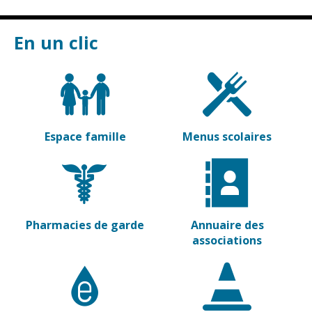
Vierzon
Pharmacies de
garde
Archives du
En un clic
vendredi
Sports
Piscine Charles
Moreira
Espace famille
Menus scolaires
Équipements
sportifs
Associations
Annuaire des
Pharmacies de garde
Annuaire des
associations
associations
Démarches
des
associations