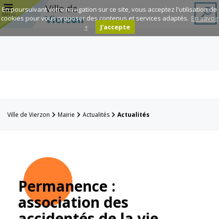
r
Ville de
En poursuivant votre navigation sur ce site, vous acceptez l'utilisation de
Menu
Vierzon
cookies pour vous proposer des contenus et services adaptés.
En savoir
+
J'accepte
Annuaire des
associations
Espace
Famille
Ville de Vierzon
Mairie
Actualités
Actualités
Réavie
Contacts
Permanence :
association des
Mairie
Enfance et
éducation
accidentés de la vie