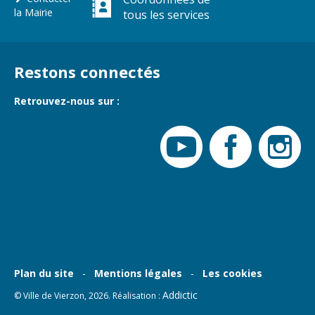
Gare de Vierzon
la Mairie
tous les services
Travaux
Refuge canin
Restons connectés
Marchés
Retrouvez-nous sur :
Urbanisme et
logement
Économie et
commerce
Réseau de
chaleur urbain
Plan du site
Mentions légales
Les cookies
Addictic
© Ville de Vierzon, 2026. Réalisation :