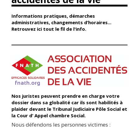
Informations pratiques, démarches
Élus
Guichet unique
administratives, changements d’horaires...
Conseil
Petite enfance
Retrouvez ici tout le fil de l'info.
Municipal
Relais petite
enfance
Services de la
Ville
Multi-accueil
Marchés
publics
Scolarité
Établissements
Cimetières
scolaires
Titres
Accueil avant
Nos juristes peuvent prendre en charge votre
d'identité
et après classe
dossier dans sa globalité car ils sont habilités à
État civil
plaider devant le Tribunal Judiciaire Pôle Social et
Réussite
la Cour d’ Appel chambre Social.
Élections
éducative et
Nous défendons les personnes victimes :
inclusion
Jumelages