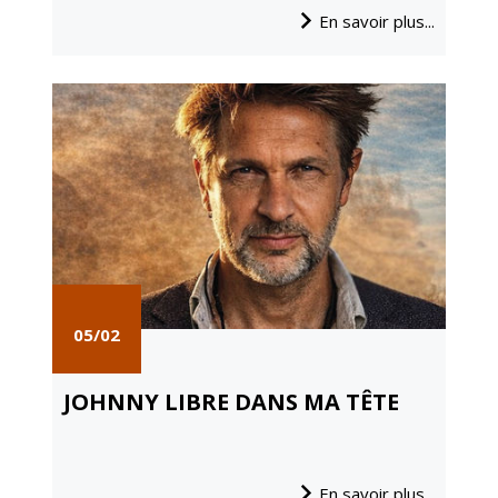
Gare de Vierzon
En savoir plus...
Travaux
Refuge canin
Marchés
Urbanisme et
logement
Économie et
commerce
Réseau de
chaleur urbain
05/02
JOHNNY LIBRE DANS MA TÊTE
En savoir plus...