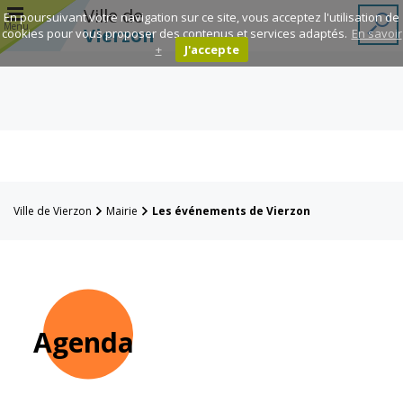
r
Ville de
En poursuivant votre navigation sur ce site, vous acceptez l'utilisation de
Menu
Vierzon
cookies pour vous proposer des contenus et services adaptés.
En savoir
+
J'accepte
Annuaire des
associations
Espace
Famille
Ville de Vierzon
Mairie
Les événements de Vierzon
Réavie
Contacts
Agenda
Mairie
Enfance et
éducation