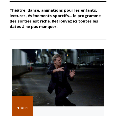
Théâtre, danse, animations pour les enfants,
Élus
Guichet unique
lectures, événements sportifs... le programme
des sorties est riche. Retrouvez ici toutes les
Conseil
Petite enfance
dates à ne pas manquer.
Municipal
Relais petite
enfance
Services de la
Ville
Multi-accueil
Marchés
publics
Scolarité
Établissements
Cimetières
scolaires
Titres
Accueil avant
d'identité
et après classe
État civil
Réussite
Élections
éducative et
inclusion
13/01
Jumelages