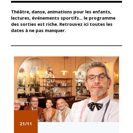
Théâtre, danse, animations pour les enfants,
Élus
Guichet unique
lectures, événements sportifs... le programme
des sorties est riche. Retrouvez ici toutes les
Conseil
Petite enfance
dates à ne pas manquer.
Municipal
Relais petite
enfance
Services de la
Ville
Multi-accueil
Marchés
publics
Scolarité
Établissements
Cimetières
scolaires
Titres
Accueil avant
d'identité
et après classe
État civil
Réussite
Élections
éducative et
inclusion
21/11
Jumelages