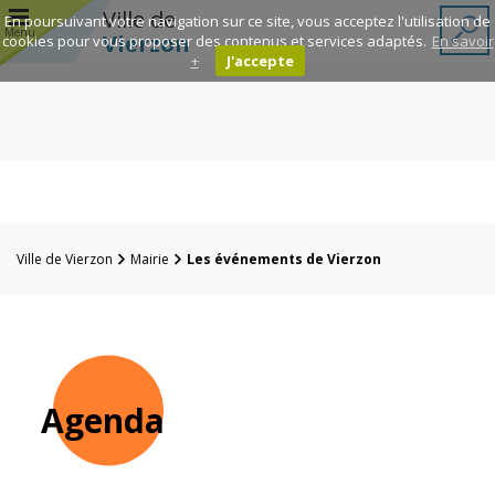
r
Ville de
En poursuivant votre navigation sur ce site, vous acceptez l'utilisation de
Menu
Vierzon
cookies pour vous proposer des contenus et services adaptés.
En savoir
+
J'accepte
Annuaire des
associations
Espace
Famille
Ville de Vierzon
Mairie
Les événements de Vierzon
Réavie
Contacts
Agenda
Mairie
Enfance et
éducation