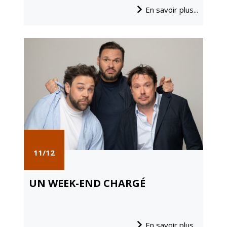
Gare de Vierzon
En savoir plus...
Travaux
Refuge canin
Marchés
Urbanisme et
logement
Économie et
commerce
Réseau de
chaleur urbain
11/12
UN WEEK-END CHARGÉ
En savoir plus...