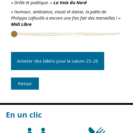
« Drôle et poétique. »
La Voix du Nord
CCAS
Culture
« Humour, ambiance, visuel et danse, la patte de
Philippe Lafeuille a encore une fois fait des merveilles ! »
Conseil
Espace
Midi Libre
d'administration
Maurice
Rollinat
Accueil de jour
Théâtre Mac-
L'EHPAD
Nab / La
Décale
Autonomie
Acheter des billets pour la saison 25-26
seniors
Estivales
Conservatoire
Santé
Retour
Ateliers arts
Centre de
plastiques
santé
Médiathèque
Contrat local
de santé
Musée
En un clic
Établissements
Not'île
de soins
Découvrir