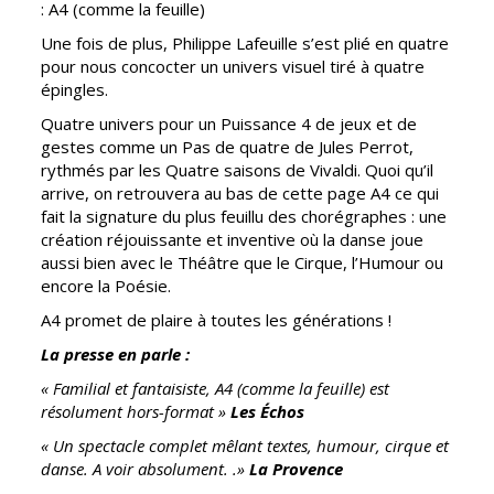
Inscriptions
Publication des
: A4 (comme la feuille)
scolaires 2026-
actes
Une fois de plus, Philippe Lafeuille s’est plié en quatre
2027
administratifs
pour nous concocter un univers visuel tiré à quatre
Enfance
épingles.
Journal
jeunesse
municipal
Quatre univers pour un Puissance 4 de jeux et de
Centres de
gestes comme
un Pas de quatre de Jules Perrot,
Actualités
loisirs
rythmés par les Quatre saisons de Vivaldi. Quoi qu’il
Agenda
arrive, on retrouvera au bas de cette page A4 ce qui
Espace jeunes
fait la signature du plus feuillu des chorégraphes :
une
Fil de l'info
création réjouissante et inventive où la danse joue
Point
aussi bien avec le Théâtre que le Cirque, l’Humour ou
information
encore la Poésie.
jeunesse
A4 promet de plaire à toutes les générations !
Restauration
La presse en parle :
municipale
« Familial et fantaisiste, A4 (comme la feuille) est
résolument hors-format »
Les Échos
Santé et
Culture et
« Un spectacle complet mêlant textes, humour, cirque et
solidarité
Sport
danse. A voir absolument. .»
La Provence