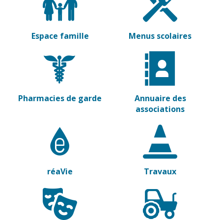
Vierzon
Pharmacies de
garde
Archives du
vendredi
Espace famille
Menus scolaires
Sports
Piscine Charles
Moreira
Pharmacies de garde
Annuaire des
Équipements
associations
sportifs
Associations
Annuaire des
associations
réaVie
Travaux
Démarches
des
associations