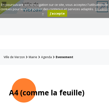
r
Ville de
En poursuivant votre navigation sur ce site, vous acceptez l'utilisation de
Menu
Vierzon
cookies pour vous proposer des contenus et services adaptés.
En savoir
+
J'accepte
Annuaire des
associations
Espace
Famille
Ville de Vierzon
Mairie
Agenda
Evenement
Réavie
Contacts
A4 (comme la feuille)
Mairie
Enfance et
éducation