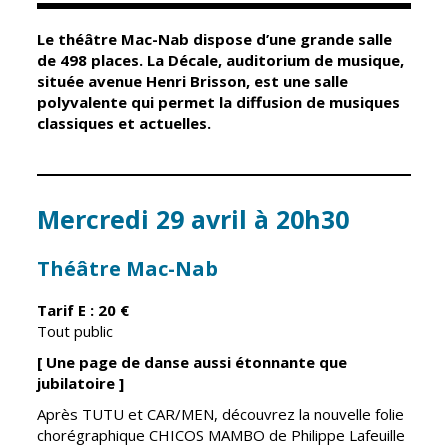
Le théâtre Mac-Nab dispose d’une grande salle
Élus
Guichet unique
de 498 places. La Décale, auditorium de musique,
située avenue Henri Brisson, est une salle
Conseil
Petite enfance
polyvalente qui permet la diffusion de musiques
Municipal
Relais petite
classiques et actuelles.
enfance
Services de la
Ville
Multi-accueil
Marchés
Mercredi 29 avril à 20h30
publics
Scolarité
Établissements
Cimetières
Théâtre Mac-Nab
scolaires
Titres
Accueil avant
Tarif E : 20
€
d'identité
et après classe
Tout public
État civil
[ Une page de danse aussi étonnante que
Réussite
Élections
jubilatoire ]
éducative et
inclusion
Après TUTU et CAR/MEN, découvrez la nouvelle folie
Jumelages
chorégraphique CHICOS MAMBO de Philippe Lafeuille