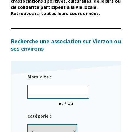
d'associations sportives, culturelles, de loisirs ou
de solidarité participent à la vie locale.
Retrouvez ici toutes leurs coordonnées.
Élus
Guichet unique
Conseil
Petite enfance
Municipal
Relais petite
enfance
Services de la
Recherche une association sur Vierzon ou
Ville
ses environs
Multi-accueil
Marchés
publics
Scolarité
Établissements
Cimetières
Mots-clés :
scolaires
Titres
Accueil avant
d'identité
et après classe
État civil
et / ou
Réussite
Élections
éducative et
Catégorie :
inclusion
Jumelages