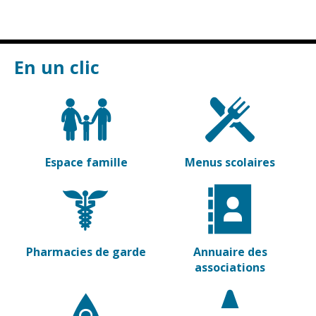
Vierzon
Pharmacies de
garde
Archives du
vendredi
En un clic
Sports
Piscine Charles
Moreira
Équipements
sportifs
Espace famille
Menus scolaires
Associations
Annuaire des
associations
Démarches
Pharmacies de garde
Annuaire des
des
associations
associations