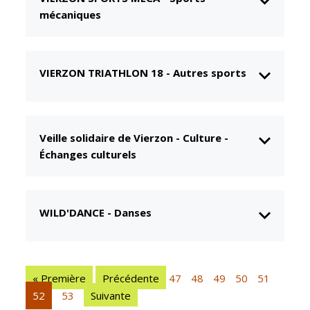
mécaniques
CCAS
Culture
Conseil
Espace
d'administration
Maurice
Rollinat
VIERZON TRIATHLON 18
-
Autres sports
Accueil de jour
Théâtre Mac-
L'EHPAD
Nab / La
Décale
Autonomie
Veille solidaire de Vierzon
-
Culture -
seniors
Estivales
Échanges culturels
Conservatoire
Santé
Ateliers arts
Centre de
plastiques
santé
WILD'DANCE
-
Danses
Médiathèque
Contrat local
de santé
Musée
Établissements
Not'île
« Première
Précédente
47
48
49
50
51
de soins
52
53
Suivante
Découvrir