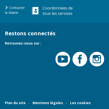
Gare de Vierzon
Contacter
Coordonnées de
Travaux
la Mairie
tous les services
Refuge canin
Marchés
Restons connectés
Urbanisme et
logement
Retrouvez-nous sur :
Économie et
commerce
Réseau de
chaleur urbain
Plan du site
Mentions légales
Les cookies