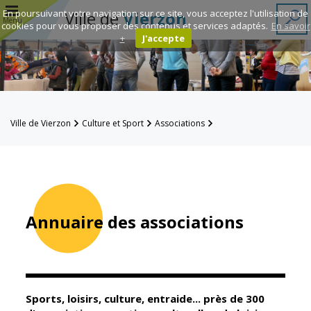
r
En poursuivant votre navigation sur ce site, vous acceptez l'utilisation de
Ville de
Vierzon
Menu
cookies pour vous proposer des contenus et services adaptés.
En savoir
+
J'accepte
Annuaire des
associations
Espace
Ville de Vierzon
Culture et Sport
Associations
Famille
Annuaire des associations
Réavie
Contacts
Annuaire des associations
Mairie
Enfance et
éducation
Sports, loisirs, culture, entraide... près de 300