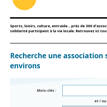
Conseil Municipal
Petite enfance
Relais petite
Services de la Ville
enfance
Marchés publics
Multi-accueil
Sports, loisirs, culture, entraide... près de 300 d'assoc
Cimetières
Scolarité
solidarité participent à la vie locale. Retrouvez ici t
Titres d'identité
Établissements
scolaires
État civil
Accueil avant et
après classe
Élections
Recherche une association 
Réussite
Jumelages
éducative et
environs
inclusion
Publication des
actes
Inscriptions
administratifs
scolaires 2026-202
Journal municipal
Enfance jeunesse
Mots-clés :
Actualités
Centres de loisirs
et / ou
Espace jeunes
Agenda