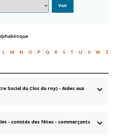
n
Équipements
Voir
sportifs
Associations
Annuaire des
 alphabétique
associations
Démarches des
associations
L
M
N
O
P
Q
R
S
T
U
V
W
Z
re Social du Clos du roy)
-
Aides aux
les - comités des fêtes - commerçants