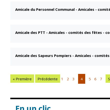
Amicale du Personnel Communal
-
Amicales - comit
Amicale des PTT
-
Amicales - comités des fêtes - 
Amicale des Sapeurs Pompiers
-
Amicales - comité
« Première
Précédente
1
2
3
4
5
6
7
S
En un clic