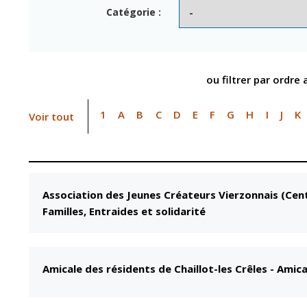
Point informatio
Fil de l'info
Catégorie :
jeunesse
Restauration
municipale
ou filtrer par ordre
1
A
B
C
D
E
F
G
H
I
J
K
Voir tout
Association des Jeunes Créateurs Vierzonnais (Cent
Familles, Entraides et solidarité
Amicale des résidents de Chaillot-les Crêles
-
Amica