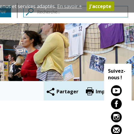
enus et services adaptés.
En savoir +
J'accepte
Voir
Contacts
Suivez-
nous !
Partager
Imprimer
Cadre de vie
Vie citoyenne
Environnement
Assises de la
citoyenneté