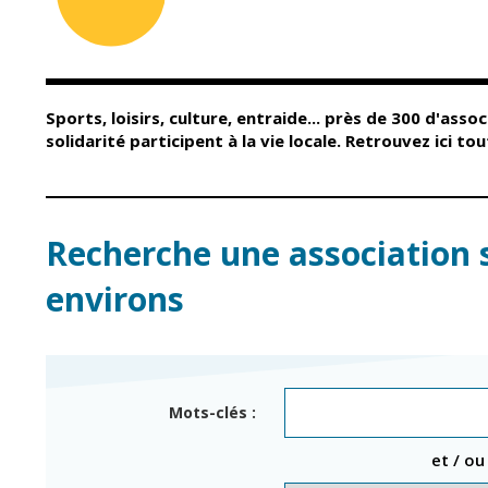
Conseil Municipal
Petite enfance
Relais petite
Services de la Ville
enfance
Marchés publics
Multi-accueil
Sports, loisirs, culture, entraide... près de 300 d'assoc
Cimetières
Scolarité
solidarité participent à la vie locale. Retrouvez ici t
Titres d'identité
Établissements
scolaires
État civil
Accueil avant et
après classe
Élections
Recherche une association 
Réussite
Jumelages
éducative et
environs
inclusion
Publication des
actes
Inscriptions
administratifs
scolaires 2026-202
Journal municipal
Enfance jeunesse
Mots-clés :
Actualités
Centres de loisirs
et / ou
Espace jeunes
Agenda