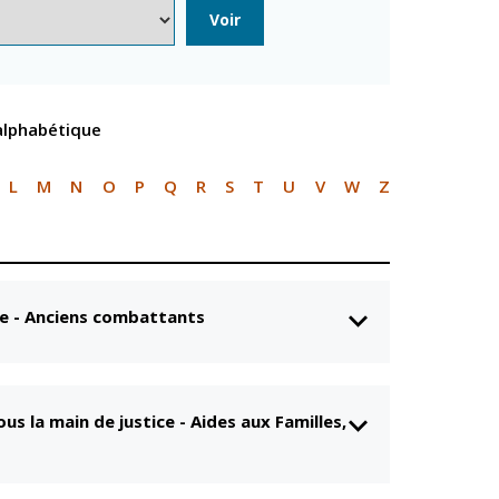
n
Équipements
Voir
sportifs
Associations
Annuaire des
 alphabétique
associations
Démarches des
associations
L
M
N
O
P
Q
R
S
T
U
V
W
Z
re - Anciens combattants
us la main de justice
-
Aides aux Familles,