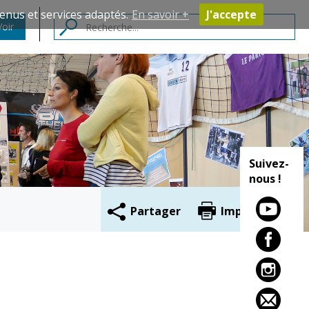
enus et services adaptés.
En savoir +
J'accepte
Voir
Contacts
Suivez-
nous !
Partager
Imprimer
Cadre de vie
Vie citoyenne
Environnement
Assises de la
citoyenneté