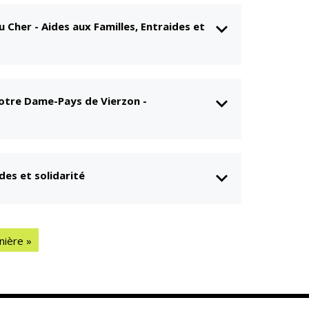
u Cher
-
Aides aux Familles, Entraides et
Notre Dame-Pays de Vierzon
-
des et solidarité
nière »