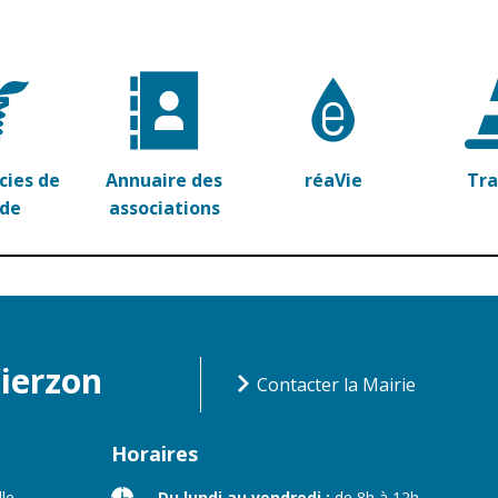
ies de
Annuaire des
réaVie
Tr
rde
associations
Vierzon
Contacter la Mairie
Horaires
lle
Du lundi au vendredi :
de 8h à 12h