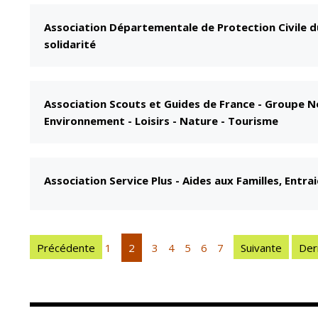
Association Départementale de Protection Civile d
solidarité
Association Scouts et Guides de France - Groupe 
Environnement - Loisirs - Nature - Tourisme
Association Service Plus
-
Aides aux Familles, Entrai
Précédente
1
2
3
4
5
6
7
Suivante
Der