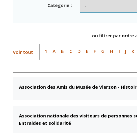
Point informatio
Fil de l'info
Catégorie :
jeunesse
Restauration
municipale
ou filtrer par ordre
1
A
B
C
D
E
F
G
H
I
J
K
Voir tout
Association des Amis du Musée de Vierzon
-
Histoi
Association nationale des visiteurs de personnes so
Entraides et solidarité