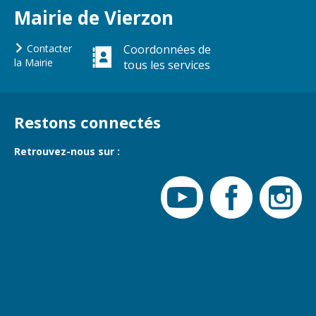
Gare de Vierzon
Mairie de Vierzon
Travaux
Contacter
Coordonnées de
Refuge canin
la Mairie
tous les services
Marchés
Urbanisme et
logement
Restons connectés
Économie et
Retrouvez-nous sur :
commerce
Réseau de
chaleur urbain