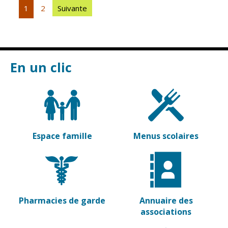
Vierzon
Pharmacies de
1
2
Suivante
garde
Archives du
vendredi
Sports
En un clic
Piscine Charles
Moreira
Équipements
sportifs
Associations
Espace famille
Menus scolaires
Annuaire des
associations
Démarches
des
associations
Pharmacies de garde
Annuaire des
associations