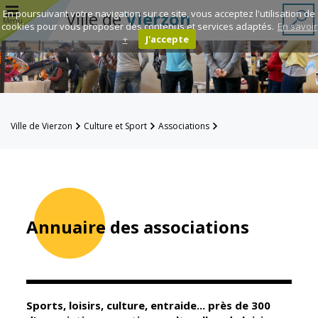
r
En poursuivant votre navigation sur ce site, vous acceptez l'utilisation de
Ville de
Vierzon
Menu
cookies pour vous proposer des contenus et services adaptés.
En savoir
+
J'accepte
Annuaire des
associations
Espace
Ville de Vierzon
Culture et Sport
Associations
Famille
Annuaire des associations
Réavie
Contacts
Annuaire des associations
Mairie
Enfance et
éducation
Sports, loisirs, culture, entraide... près de 300