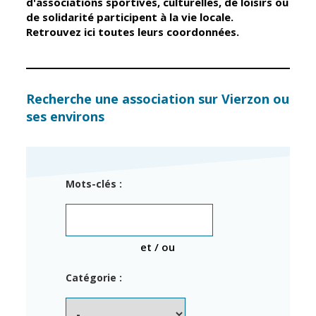
d'associations sportives, culturelles, de loisirs ou
de solidarité participent à la vie locale.
Retrouvez ici toutes leurs coordonnées.
Élus
Guichet unique
Conseil
Petite enfance
Municipal
Relais petite
enfance
Services de la
Recherche une association sur Vierzon ou
Ville
ses environs
Multi-accueil
Marchés
publics
Scolarité
Établissements
Cimetières
Mots-clés :
scolaires
Titres
Accueil avant
d'identité
et après classe
État civil
et / ou
Réussite
Élections
éducative et
Catégorie :
inclusion
Jumelages