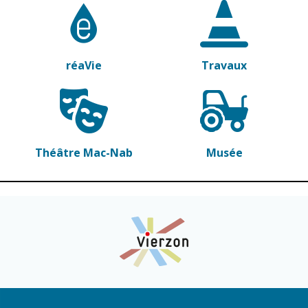
Cadre de vie
Vie citoyenne
réaVie
Travaux
Environnement
Assises de la
citoyenneté
Propreté et
déchets
Conseils de
quartiers
Espaces verts
Théâtre Mac-Nab
Musée
Conseil
Réglementation
municipal
d'enfants
Transports
Conseil citoyen
Tranquillité
publique
Renouvellement
urbain