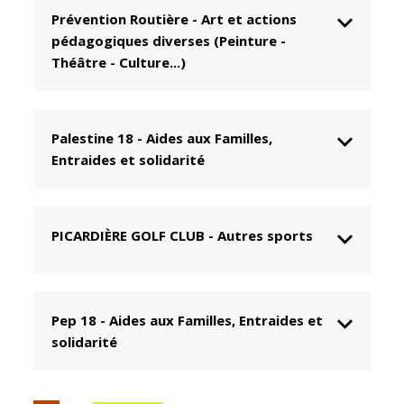
Prévention Routière
-
Art et actions
CCAS
Culture
pédagogiques diverses (Peinture -
Conseil
Espace
Théâtre - Culture...)
d'administration
Maurice
Rollinat
Accueil de jour
Théâtre Mac-
L'EHPAD
Palestine 18
-
Aides aux Familles,
Nab / La
Décale
Entraides et solidarité
Autonomie
seniors
Estivales
Conservatoire
Santé
PICARDIÈRE GOLF CLUB
-
Autres sports
Ateliers arts
Centre de
plastiques
santé
Médiathèque
Contrat local
Pep 18
-
Aides aux Familles, Entraides et
de santé
Musée
solidarité
Établissements
Not'île
de soins
Découvrir