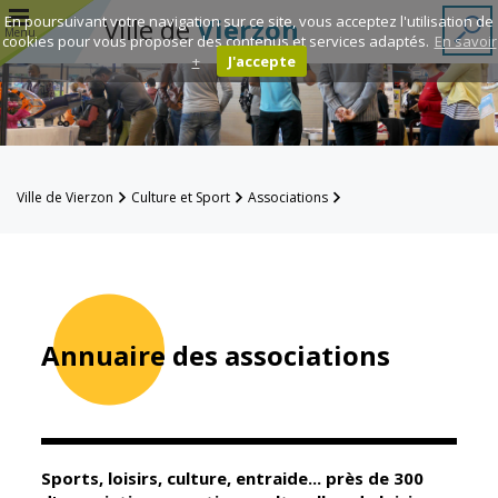
r
En poursuivant votre navigation sur ce site, vous acceptez l'utilisation de
Ville de
Vierzon
Menu
cookies pour vous proposer des contenus et services adaptés.
En savoir
+
J'accepte
Annuaire des
associations
Espace
Ville de Vierzon
Culture et Sport
Associations
Famille
Annuaire des associations
Réavie
Contacts
Annuaire des associations
Mairie
Enfance et
éducation
Sports, loisirs, culture, entraide... près de 300