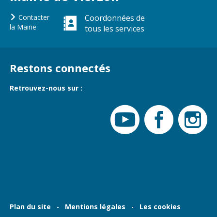
Cadre de vie
Vie citoyenne
Contacter
Coordonnées de
la Mairie
tous les services
Environnement
Assises de la
citoyenneté
Restons connectés
Propreté et
déchets
Conseils de
Retrouvez-nous sur :
quartiers
Espaces verts
Conseil
Réglementation
municipal
d'enfants
Transports
Conseil citoyen
Tranquillité
publique
Renouvellement
urbain
Plan du site
Mentions légales
Les cookies