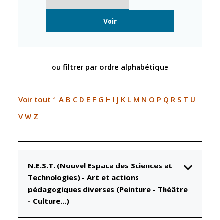
Inscriptions
Publication des
scolaires 2026-
actes
2027
administratifs
Voir
Enfance
Journal
jeunesse
municipal
Centres de
Actualités
ou filtrer par ordre alphabétique
loisirs
Agenda
Espace jeunes
Fil de l'info
Voir tout
1
A
B
C
D
E
F
G
H
I
J
K
L
M
N
O
P
Q
R
S
T
U
Point
information
V
W
Z
jeunesse
Restauration
municipale
N.E.S.T. (Nouvel Espace des Sciences et
Technologies)
-
Art et actions
Santé et
Culture et
pédagogiques diverses (Peinture - Théâtre
solidarité
Sport
- Culture...)