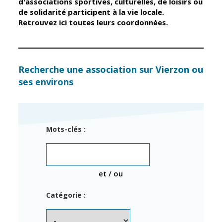
d'associations sportives, culturelles, de loisirs ou
de solidarité participent à la vie locale.
Retrouvez ici toutes leurs coordonnées.
Élus
Guichet unique
Conseil
Petite enfance
Municipal
Relais petite
enfance
Services de la
Recherche une association sur Vierzon ou
Ville
ses environs
Multi-accueil
Marchés
publics
Scolarité
Établissements
Cimetières
Mots-clés :
scolaires
Titres
Accueil avant
d'identité
et après classe
État civil
et / ou
Réussite
Élections
éducative et
Catégorie :
inclusion
Jumelages